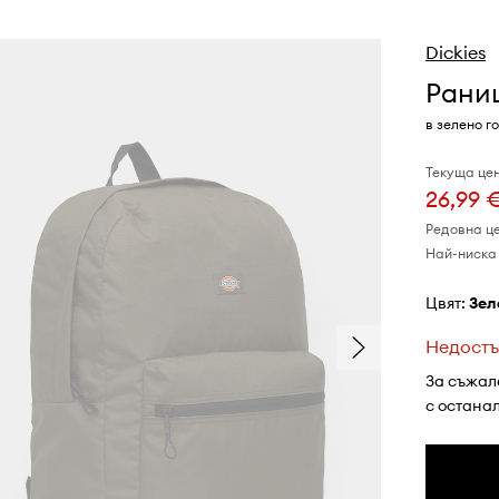
Dickies
Раниц
в зелено г
Текуща цен
26,99 
Редовна ц
Най-ниска 
Цвят:
зе
Недостъ
За съжал
с остана