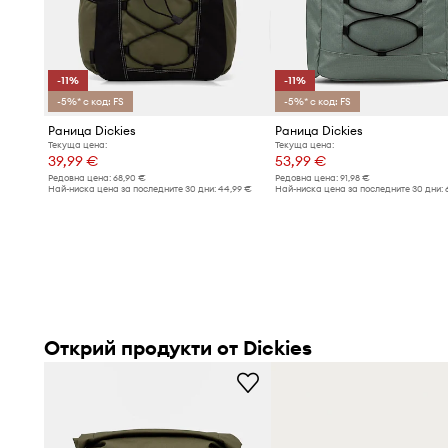
-11%
-11%
-5%* с код: FS
-5%* с код: FS
Раница Dickies
Раница Dickies
Текуща цена:
Текуща цена:
39,99 €
53,99 €
Редовна цена:
68,90 €
Редовна цена:
91,98 €
Най-ниска цена за последните 30 дни:
44,99 €
Най-ниска цена за последните 30 дни:
Открий продукти от Dickies