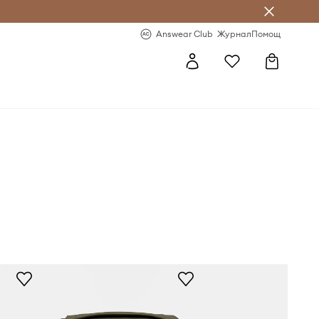
естявай с Answear Club
-20% за първа поръчка
Answear Club
Журнал
Помощ