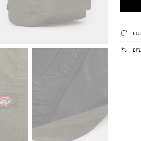
БЕ
ВР