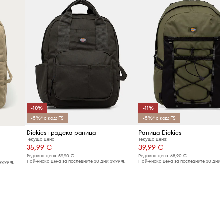
-10%
-11%
-5%* с код: FS
-5%* с код: FS
Dickies градска раница
Раница Dickies
Текуща цена:
Текуща цена:
35,99 €
39,99 €
Редовна цена:
59,90 €
Редовна цена:
68,90 €
Най-ниска цена за последните 30 дни:
39,99 €
Най-ниска цена за последните 30 дни
49,99 €