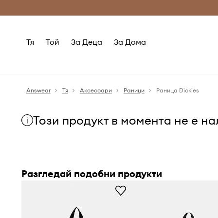
Само оригинални продукти
Безплатни доставка
Тя
Той
За Деца
За Дома
Answear
Тя
Аксесоари
Раници
Раница Dickies
Този продукт в момента не е н
Разгледай подобни продукти