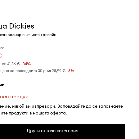
а Dickies
олям размер с изчистен дизайн
а:
€
ена:
41,36 €
-34%
цена за последните 30 дни:
28,99 €
 -6%
лен
пен продукт
ение, някой ви изпревари. Заповядайте да се запознаете
лите продукти в нашата оферта.
Други от тази категория