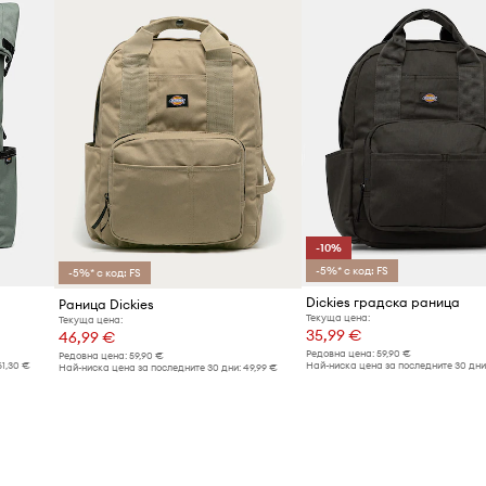
-10%
-5%* с код: FS
-5%* с код: FS
Dickies градска раница
Раница Dickies
Текуща цена:
Текуща цена:
35,99 €
46,99 €
Редовна цена:
59,90 €
Редовна цена:
59,90 €
61,30 €
Най-ниска цена за последните 30 дни
Най-ниска цена за последните 30 дни:
49,99 €