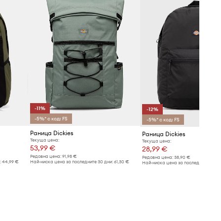
-11%
-12%
-5%* с код: FS
-5%* с код: FS
Раница Dickies
Раница Dickies
Текуща цена:
Текуща цена:
53,99 €
28,99 €
Редовна цена:
91,98 €
Редовна цена:
38,90 €
:
44,99 €
Най-ниска цена за последните 30 дни:
61,30 €
Най-ниска цена за последните 30 дн