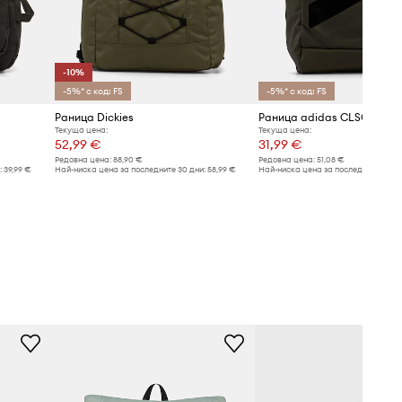
-10%
-5%* с код: FS
-5%* с код: FS
Раница Dickies
Раница adidas CLSC BTU 
Текуща цена:
Текуща цена:
52,99 €
31,99 €
Редовна цена:
88,90 €
Редовна цена:
51,08 €
:
39,99 €
Най-ниска цена за последните 30 дни:
58,99 €
Най-ниска цена за последните 30 дн