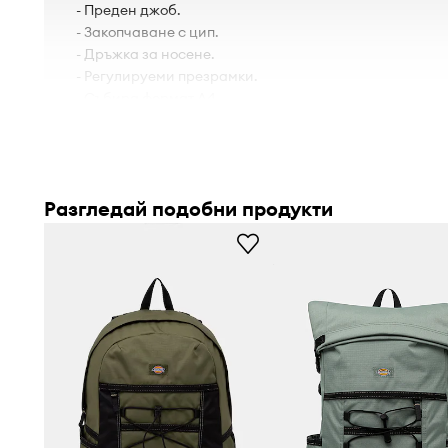
- Преден джоб.
- Закопчаване с цип.
- Дръжка за носене.
- Регулируеми презрамки.
- Събира формат А4.
- Дълбочина: 11 cm.
- Височина: 46 cm.
- Ширина в основата: 28 cm.
Разгледай подобни продукти