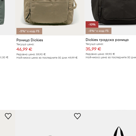
-10%
-5%* с код: FS
-5%* с код: FS
Dickies градска раница
Раница Dickies
Текуща цена:
Текуща цена:
35,99 €
46,99 €
Редовна цена:
59,90 €
Редовна цена:
59,90 €
61,30 €
Най-ниска цена за последните 30 дни
Най-ниска цена за последните 30 дни:
49,99 €