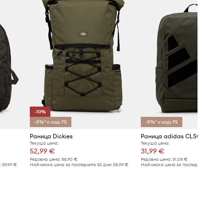
-10%
-5%* с код: FS
-5%* с код: FS
Раница Dickies
Раница adidas CLSC BTU 
Текуща цена:
Текуща цена:
52,99 €
31,99 €
Редовна цена:
88,90 €
Редовна цена:
51,08 €
:
39,99 €
Най-ниска цена за последните 30 дни:
58,99 €
Най-ниска цена за последните 30 дн