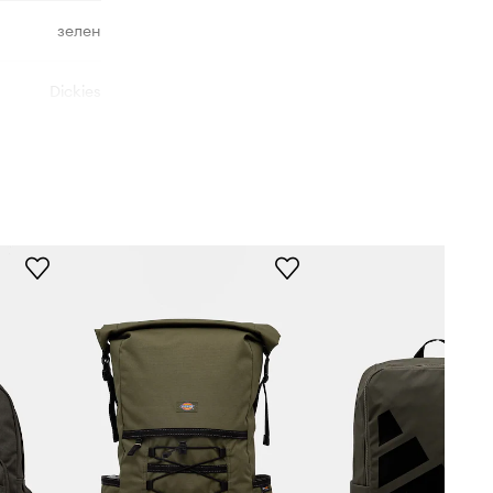
зелен
Dickies