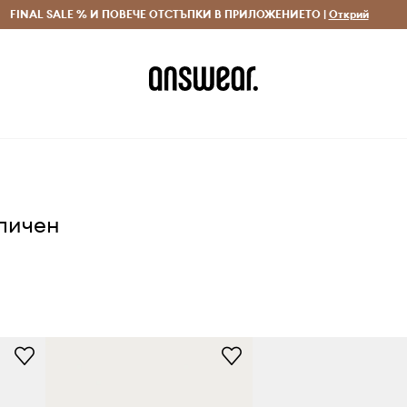
 и връщане за поръчки над 70 EUR
FINAL SALE % И ПОВЕЧЕ ОТСТЪПКИ В ПРИЛОЖЕНИЕТО |
Доставка 1-5 дни
Открий
Сп
аличен