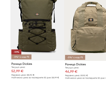
-10%
-5%* с код: FS
-5%* с код: FS
Раница Dickies
Раница Dickies
Текуща цена:
Текуща цена:
52,99 €
46,99 €
Редовна цена:
88,90 €
Редовна цена:
59,90 €
Най-ниска цена за последните 30 дни:
58,99 €
Най-ниска цена за последните 30 дни: