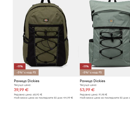
-11%
-11%
-5%* с код: FS
-5%* с код: FS
Раница Dickies
Раница Dickies
Текуща цена:
Текуща цена:
39,99 €
53,99 €
Редовна цена:
68,90 €
Редовна цена:
91,98 €
Най-ниска цена за последните 30 дни:
44,99 €
Най-ниска цена за последните 30 дни: