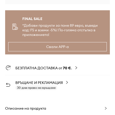
FINAL SALE
*Добави продукти за поне 89 евро, въведи
код: FS и вземи -5%! По-голяма отстъпка в
приложението!
Свали APP-а
БЕЗПЛАТНА ДОСТАВКА от
70 €
.
ВРЪЩАНЕ И РЕКЛАМАЦИЯ
30 дни право на връщане
Описание на продукта