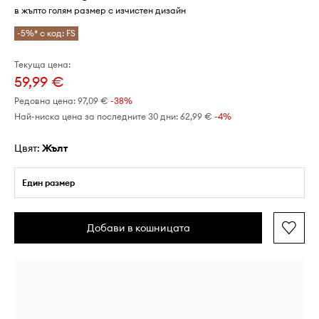
в жълто голям размер с изчистен дизайн
-5%* с код: FS
Текуща цена:
59,99 €
Редовна цена:
97,09 €
-38%
Най-ниска цена за последните 30 дни:
62,99 €
 -4%
Цвят:
жълт
Един размер
Добави в кошницата