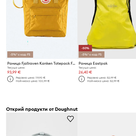
-50%
-5%* с код: FS
-5%* с код: FS
Раница Fjallraven Kanken Totepack F23710 160
Раница Eastpak
Текуща цена:
Текуща цена:
93,99 €
26,40 €
Редовна цена:
119,90 €
Редовна цена:
52,99 €
Най-ниска цена:
100,99 €
Най-ниска цена:
52,99 €
Открий продукти от Doughnut