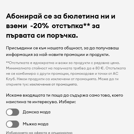
Абонирай се за бюлетина ни и
вземи
-20%
отстъпка** за
първата си поръчка.
Присъедини се към нашата общност, за да получаваш
информация за най-новите промоции и продукти.
**Отстъпката е еднократна и важи за продукти с редовна цена.
Минималната стойност на поръчката трябва да е 80 €. Отстъпката
не се комбинира с други промоции, промокодове и точки от AC
Клуб. Някои продукти са изключени от промоцията. Може да ги
откриете тук:
изключения от промоцията
.
Искаме входящата ти поща да съдържа само това, което
наистина те интересува. Избери:
Дамска мода
Мъжка мода
Избирането на оферта е опционално