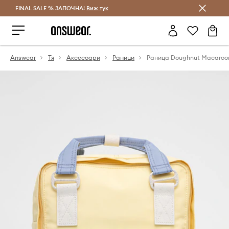
FINAL SALE % ЗАПОЧНА!
Спестявай с Answear Club
Виж тук
Answear
Тя
Аксесоари
Раници