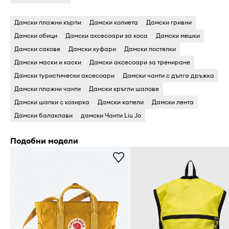
Дамски плажни кърпи
Дамски колиета
Дамски гривни
Дамски обици
Дамски аксесоари за коса
Дамски мешки
Дамски сакове
Дамски куфари
Дамски постелки
Дамски маски и каски
Дамски аксесоари за трениране
Дамски туристически аксесоари
Дамски чанти с дълга дръжка
Дамски плажни чанти
Дамски кръгли шалове
Дамски шапки с козирка
Дамски капели
Дамски лента
Дамски балаклави
дамски Чанти Liu Jo
Подобни модели