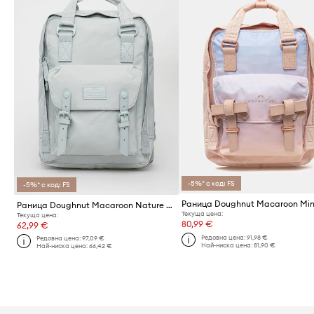
-5%* с код: FS
-5%* с код: FS
Раница Doughnut Macaroon Nature Pale
Текуща цена:
Текуща цена:
80,99 €
62,99 €
Редовна цена:
91,98 €
Редовна цена:
97,09 €
Най-ниска цена:
81,90 €
Най-ниска цена:
66,42 €