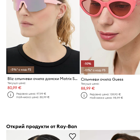
-10%
-5%* с код: FS
-10%* с код: FS
Bliz слънчеви очила дамски Matrix Small
Слънчеви очила Guess
Текуща цена:
Текуща цена:
80,99 €
88,99 €
Редовна цена:
97,99 €
Редовна цена:
139,90 €
Най-ниска цена:
85,99 €
Най-ниска цена:
98,99 €
Открий продукти от Ray-Ban