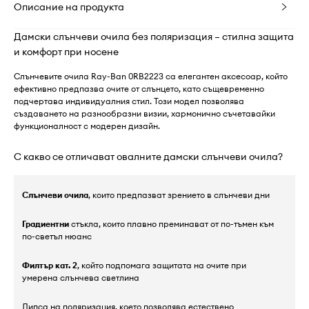
Описание на продукта
Дамски слънчеви очила без поляризация – стилна защита
и комфорт при носене
Слънчевите очила Ray-Ban 0RB2223 са елегантен аксесоар, който
ефективно предпазва очите от слънцето, като същевременно
подчертава индивидуалния стил. Този модел позволява
създаването на разнообразни визии, хармонично съчетавайки
функционалност с модерен дизайн.
С какво се отличават овалните дамски слънчеви очила?
Слънчеви очила
, които предпазват зрението в слънчеви дни
Градиентни
стъкла, които плавно преминават от по-тъмен към
по-светъл нюанс
Филтър кат. 2
, който подпомага защитата на очите при
умерена слънчева светлина
Липса на поляризация, което позволява естествено