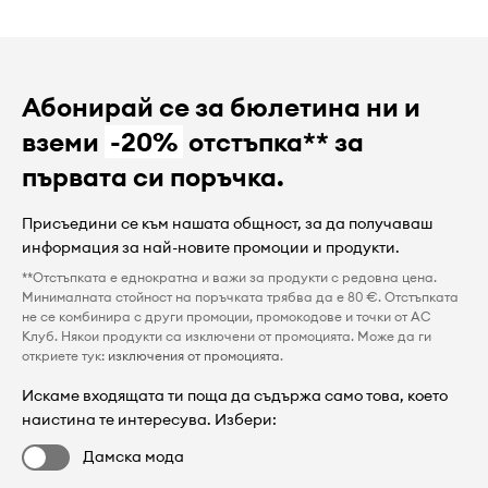
Абонирай се за бюлетина ни и
вземи
-20%
отстъпка** за
първата си поръчка.
Присъедини се към нашата общност, за да получаваш
информация за най-новите промоции и продукти.
**Отстъпката е еднократна и важи за продукти с редовна цена.
Минималната стойност на поръчката трябва да е 80 €. Отстъпката
не се комбинира с други промоции, промокодове и точки от AC
Клуб. Някои продукти са изключени от промоцията. Може да ги
откриете тук:
изключения от промоцията
.
Искаме входящата ти поща да съдържа само това, което
наистина те интересува. Избери:
Дамска мода