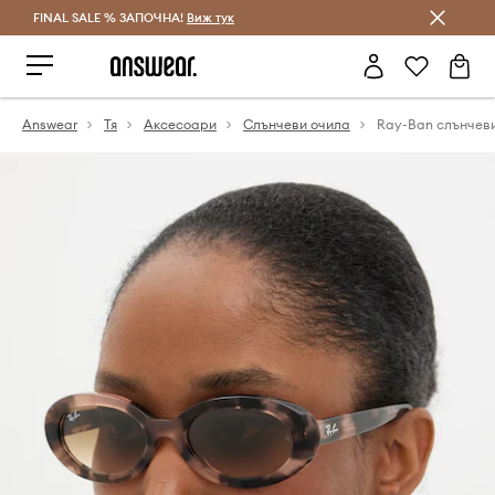
FINAL SALE % ЗАПОЧНА!
Спестявай с Answear Club
Виж тук
Answear
Тя
Аксесоари
Слънчеви очила
Ray-Ban слънчев