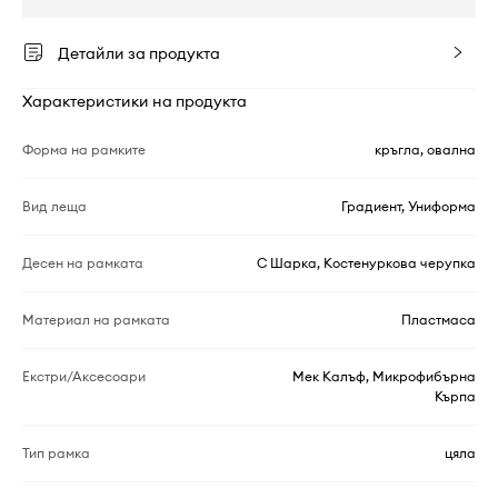
Детайли за продукта
Характеристики на продукта
Форма на рамките
кръгла, овална
Вид леща
Градиент, Униформа
Десен на рамката
С Шарка, Костенуркова черупка
Материал на рамката
Пластмаса
Екстри/Аксесоари
Мек Калъф, Микрофибърна
Кърпа
Тип рамка
цяла