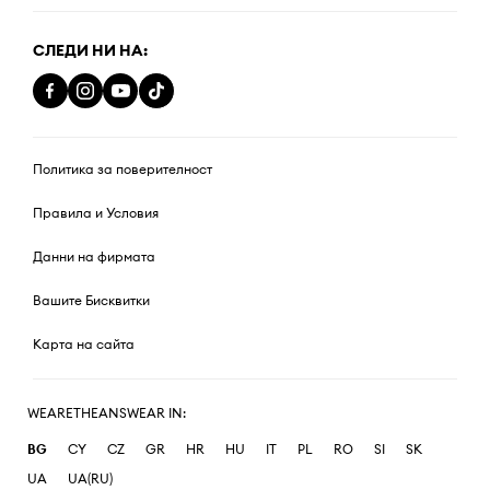
СЛЕДИ НИ НА:
Политика за поверителност
Правила и Условия
Данни на фирмата
Вашите Бисквитки
Карта на сайта
WEARETHEANSWEAR IN:
BG
CY
CZ
GR
HR
HU
IT
PL
RO
SI
SK
UA
UA(RU)