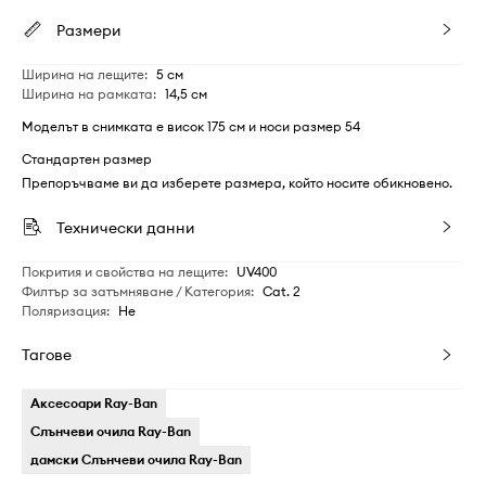
Размери
Ширина на лещите
:
5 см
Ширина на рамката
:
14,5 см
Моделът в снимката е висок 175 см и носи размер 54
Стандартен размер
Препоръчваме ви да изберете размера, който носите обикновено.
Технически данни
Покрития и свойства на лещите
:
UV400
Филтър за затъмняване / Категория
:
Cat. 2
Поляризация
:
Не
Тагове
Аксесоари Ray-Ban
Слънчеви очила Ray-Ban
дамски Слънчеви очила Ray-Ban