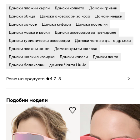
Дамски плажни кърпи
Дамски колиета
Дамски гривни
Дамски обици
Дамски аксесоари за коса
Дамски мешки
Дамски сакове
Дамски куфари
Дамски постелки
Дамски маски и каски
Дамски аксесоари за трениране
Дамски туристически аксесоари
Дамски чанти с дълга дръжка
Дамски плажни чанти
Дамски кръгли шалове
Дамски шапки с козирка
Дамски капели
Дамски лента
Дамски балаклави
дамски Чанти Liu Jo
Ревю на продукта
4.7
3
Подобни модели