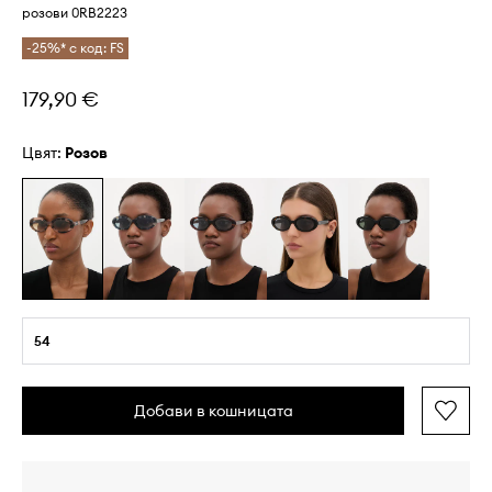
розови 0RB2223
-25%* с код: FS
179,90 €
Цвят:
розов
54
Добави в кошницата