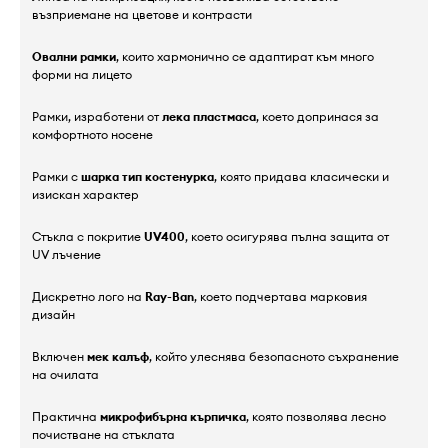
възприемане на цветове и контрасти
Овални рамки
, които хармонично се адаптират към много
форми на лицето
Рамки, изработени от
лека пластмаса
, което допринася за
комфортното носене
Рамки с
шарка тип костенурка
, която придава класически и
изискан характер
Стъкла с покритие
UV400
, което осигурява пълна защита от
UV лъчение
Дискретно лого на
Ray-Ban
, което подчертава марковия
дизайн
Включен
мек калъф
, който улеснява безопасното съхранение
на очилата
Практична
микрофибърна кърпичка
, която позволява лесно
почистване на стъклата