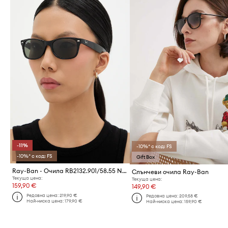
-11%
-10%* с код: FS
-10%* с код: FS
Gift Box
Ray-Ban - Очила RB2132.901/58.55 NEW WAYFARER
Слънчеви очила Ray-Ban
Текуща цена:
Текуща цена:
159,90 €
149,90 €
Редовна цена:
219,90 €
Редовна цена:
209,58 €
Най-ниска цена:
179,90 €
Най-ниска цена:
159,90 €