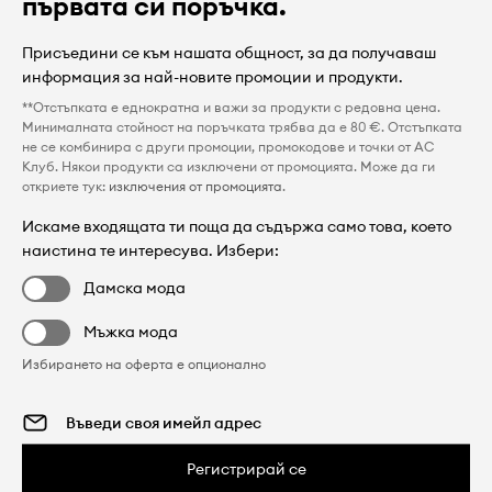
първата си поръчка.
Присъедини се към нашата общност, за да получаваш
информация за най-новите промоции и продукти.
**Отстъпката е еднократна и важи за продукти с редовна цена.
Минималната стойност на поръчката трябва да е 80 €. Отстъпката
не се комбинира с други промоции, промокодове и точки от AC
Клуб. Някои продукти са изключени от промоцията. Може да ги
откриете тук:
изключения от промоцията
.
Искаме входящата ти поща да съдържа само това, което
наистина те интересува. Избери:
Дамска мода
Мъжка мода
Избирането на оферта е опционално
Регистрирай се