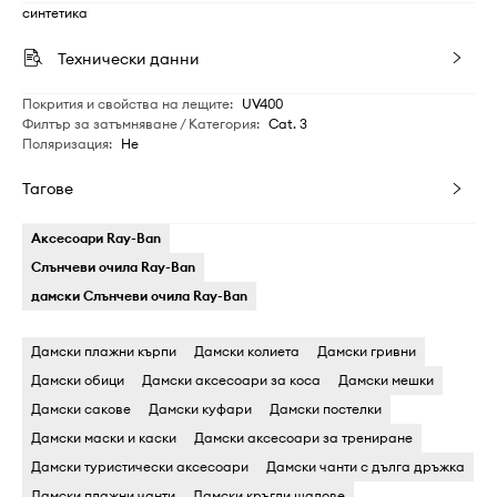
синтетика
Технически данни
Покрития и свойства на лещите
:
UV400
Филтър за затъмняване / Категория
:
Cat. 3
Поляризация
:
Не
Тагове
Аксесоари Ray-Ban
Слънчеви очила Ray-Ban
дамски Слънчеви очила Ray-Ban
Дамски плажни кърпи
Дамски колиета
Дамски гривни
Дамски обици
Дамски аксесоари за коса
Дамски мешки
Дамски сакове
Дамски куфари
Дамски постелки
Дамски маски и каски
Дамски аксесоари за трениране
Дамски туристически аксесоари
Дамски чанти с дълга дръжка
Дамски плажни чанти
Дамски кръгли шалове