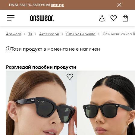
FINAL SALE % ЗАПОЧНА!
Спестявай с Answear Club
Виж тук
Answear
Тя
Аксесоари
Слънчеви очила
Слънчеви очила 
Този продукт в момента не е наличен
Разгледай подобни продукти