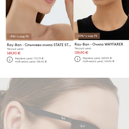
-10%* с код: FS
-5%* с код: FS
Ray-Ban - Очила WAYFARER
Ray-Ban - Слънчеви очила STATE STREET
Текуща цена:
Текуща цена:
139,90 €
149,90 €
Редовна цена:
229,90 €
Редовна цена:
173,79 €
Най-ниска цена:
149,90 €
Най-ниска цена:
155,90 €