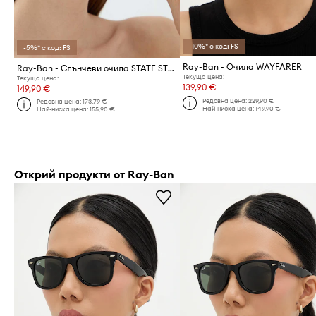
-10%* с код: FS
-5%* с код: FS
Ray-Ban - Очила WAYFARER
Ray-Ban - Слънчеви очила STATE STREET
Текуща цена:
Текуща цена:
139,90 €
149,90 €
Редовна цена:
229,90 €
Редовна цена:
173,79 €
Най-ниска цена:
149,90 €
Най-ниска цена:
155,90 €
Открий продукти от Ray-Ban