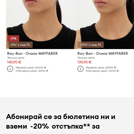
-11%
-5%* с код: FS
-10%* с код: FS
Ray-Ban - Очила WAYFARER
Ray-Ban - Очила WAYFARER
Текуща цена:
Текуща цена:
149,90 €
139,90 €
Редовна цена:
209,90 €
Редовна цена:
229,90 €
Най-ниска цена:
169,90 €
Най-ниска цена:
149,90 €
Абонирай се за бюлетина ни и
вземи
-20%
отстъпка** за