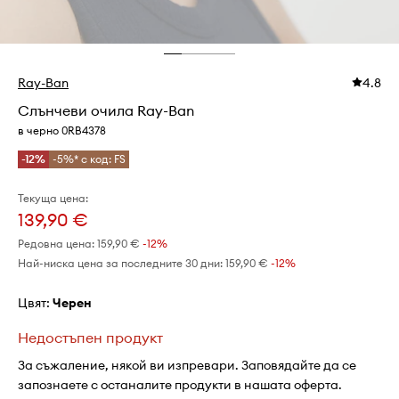
Ray-Ban
4.8
Слънчеви очила Ray-Ban
в черно 0RB4378
-12%
-5%* с код: FS
Текуща цена:
139,90 €
Редовна цена:
159,90 €
-12%
Най-ниска цена за последните 30 дни:
159,90 €
 -12%
Цвят:
черен
Недостъпен продукт
За съжаление, някой ви изпревари. Заповядайте да се
запознаете с останалите продукти в нашата оферта.