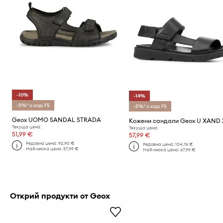
-10%
-14%
-5%* с код: FS
-5%* с код: FS
Geox UOMO SANDAL STRADA
Кожени сандали Geox U XAND 
Текуща цена:
Текуща цена:
51,99 €
57,99 €
Редовна цена:
92,90 €
Редовна цена:
104,76 €
Най-ниска цена:
57,99 €
Най-ниска цена:
67,99 €
Открий продукти от Geox