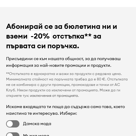
Абонирай се за бюлетина ни и
вземи
-20%
отстъпка** за
първата си поръчка.
Присъедини се към нашата общност, за да получаваш
информация за най-новите промоции и продукти.
**Отстъпката е еднократна и важи за продукти с редовна цена.
Минималната стойност на поръчката трябва да е 80 €. Отстъпката
не се комбинира с други промоции, промокодове и точки от AC
Клуб. Някои продукти са изключени от промоцията. Може да ги
откриете тук:
изключения от промоцията
.
Искаме входящата ти поща да съдържа само това, което
наистина те интересува. Избери:
Дамска мода
Мъжка мода