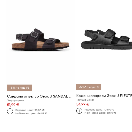
-5%* с код: FS
-5%* с код: FS
Кожени сандали Geox U FLEXTR
Сандали от велур Geox U SANDAL GHITA A
Текуща цена:
Текуща цена:
54,99 €
51,99 €
Редовна цена:
103,90 €
Редовна цена:
93,00 €
Най-ниска цена:
60,99 €
Най-ниска цена:
54,99 €