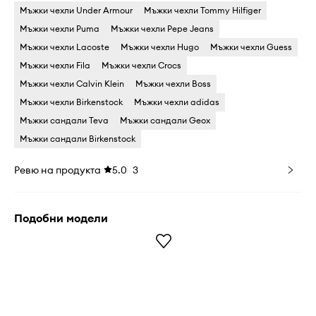
Мъжки чехли Under Armour
Мъжки чехли Tommy Hilfiger
Мъжки чехли Puma
Мъжки чехли Pepe Jeans
Мъжки чехли Lacoste
Мъжки чехли Hugo
Мъжки чехли Guess
Мъжки чехли Fila
Мъжки чехли Crocs
Мъжки чехли Calvin Klein
Мъжки чехли Boss
Мъжки чехли Birkenstock
Мъжки чехли adidas
Мъжки сандали Teva
Мъжки сандали Geox
Мъжки сандали Birkenstock
Ревю на продукта
5.0
3
Подобни модели