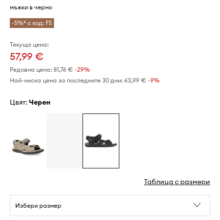
мъжки в черно
-5%* с код: FS
Текуща цена:
57,99 €
Редовна цена:
81,76 €
-29%
Най-ниска цена за последните 30 дни:
63,99 €
 -9%
Цвят:
черен
Таблица с размери
Избери размер