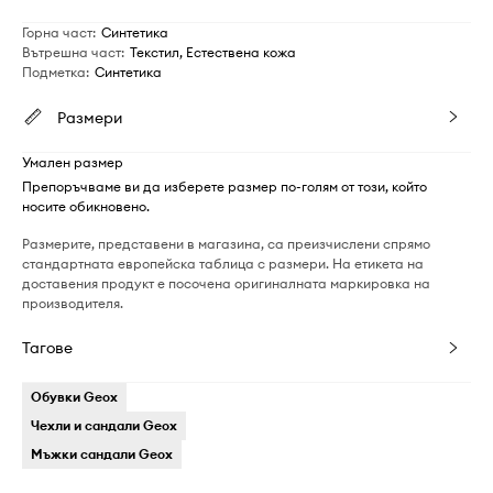
Горна част
:
Синтетика
Вътрешна част
:
Текстил, Естествена кожа
Подметка
:
Синтетика
Размери
Умален размер
Препоръчваме ви да изберете размер по-голям от този, който
носите обикновено.
Размерите, представени в магазина, са преизчислени спрямо
стандартната европейска таблица с размери. На етикета на
доставения продукт е посочена оригиналната маркировка на
производителя.
Тагове
Обувки Geox
Чехли и сандали Geox
Мъжки сандали Geox