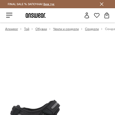
FINAL SALE % ЗАПОЧНА!
Спестявай с Answear Club
Виж тук
Answear
Той
Обувки
Чехли и сандали
Сандали
Санда