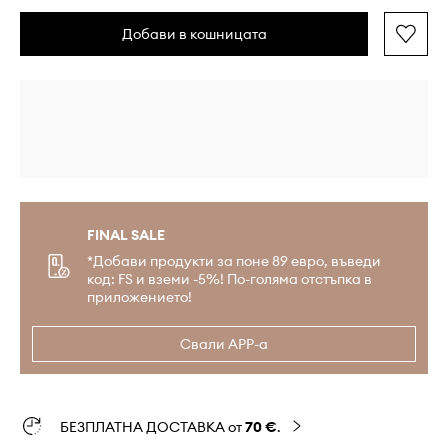
Добави в кошницата
FINAL SALE
*Добави продукти за поне 89 евро, въведи
код: FS и вземи -5%! По-голяма отстъпка в
приложението!
Свали APP-а
БЕЗПЛАТНА ДОСТАВКА от
70 €
.