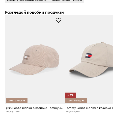
Разгледай подобни продукти
-17%
-5%* с код: FS
-5%* с код: FS
Джинсова шапка с козирка Tommy Jeans
Текуща цена:
Текуща цена: