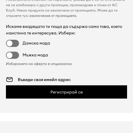
не се комбинира с други промоции, промокодове и точки от AC
Клуб. Някои продукти са изключени от промоцията. Може да ги
откриете тук:
изключения от промоцията
.
Искаме входящата ти поща да съдържа само това, което
наистина те интересува. Избери:
Дамска мода
Мъжка мода
Избирането на оферта е опционално
Регистрирай се