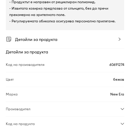
- Продуктът е направен от рециклиран полиамид.
- Извитата козирка предпазва от слънцето, без да пречи
прекомерно на зрителното поле.
- Регулируемата обиколка осигурява персонално прилягане.
Детайли за продукта
Детайли за продукта
Код на производителя
60691274
Цвят
бежов
Марка
New Era
Производител
Код на продукта