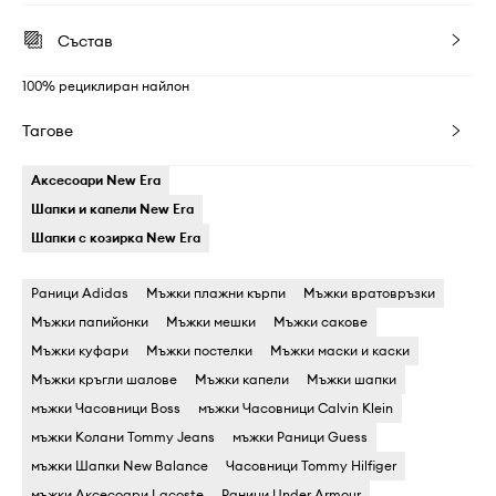
Състав
100% рециклиран найлон
Тагове
Аксесоари New Era
Шапки и капели New Era
Шапки с козирка New Era
Раници Adidas
Мъжки плажни кърпи
Мъжки вратовръзки
Мъжки папийонки
Мъжки мешки
Мъжки сакове
Мъжки куфари
Мъжки постелки
Мъжки маски и каски
Мъжки кръгли шалове
Мъжки капели
Мъжки шапки
мъжки Часовници Boss
мъжки Часовници Calvin Klein
мъжки Колани Tommy Jeans
мъжки Раници Guess
мъжки Шапки New Balance
Часовници Tommy Hilfiger
мъжки Аксесоари Lacoste
Раници Under Armour