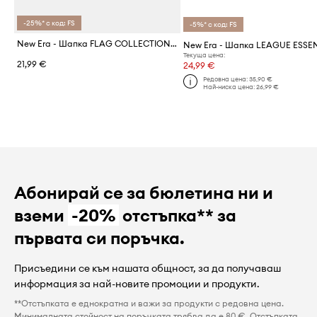
-25%* с код: FS
-5%* с код: FS
New Era - Шапка FLAG COLLECTION 9FORTY®
Текуща цена:
21,99 €
24,99 €
Редовна цена:
35,90 €
Най-ниска цена:
26,99 €
Абонирай се за бюлетина ни и
вземи
-20%
отстъпка** за
първата си поръчка.
Присъедини се към нашата общност, за да получаваш
информация за най-новите промоции и продукти.
**Отстъпката е еднократна и важи за продукти с редовна цена.
Минималната стойност на поръчката трябва да е 80 €. Отстъпката