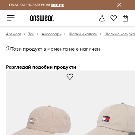
FINAL SALE % ЗАПОЧНА!
Спестявай с Answear Club
Виж тук
Answear
Той
Аксесоари
Шапки и капели
Шапки с козирка
Този продукт в момента не е наличен
Разгледай подобни продукти