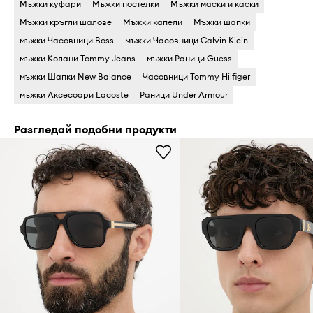
Мъжки куфари
Мъжки постелки
Мъжки маски и каски
Мъжки кръгли шалове
Мъжки капели
Мъжки шапки
мъжки Часовници Boss
мъжки Часовници Calvin Klein
мъжки Колани Tommy Jeans
мъжки Раници Guess
мъжки Шапки New Balance
Часовници Tommy Hilfiger
мъжки Аксесоари Lacoste
Раници Under Armour
Разгледай подобни продукти