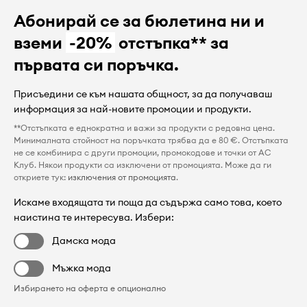
Абонирай се за бюлетина ни и
вземи
-20%
отстъпка** за
първата си поръчка.
Присъедини се към нашата общност, за да получаваш
информация за най-новите промоции и продукти.
**Отстъпката е еднократна и важи за продукти с редовна цена.
Минималната стойност на поръчката трябва да е 80 €. Отстъпката
не се комбинира с други промоции, промокодове и точки от AC
Клуб. Някои продукти са изключени от промоцията. Може да ги
откриете тук:
изключения от промоцията
.
Искаме входящата ти поща да съдържа само това, което
наистина те интересува. Избери:
Дамска мода
Мъжка мода
Избирането на оферта е опционално