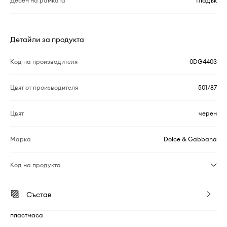
Десен на рамката
Гладък
Детайли за продукта
Код на производителя
0DG4403
Цвят от производителя
501/87
Цвят
черен
Марка
Dolce & Gabbana
Код на продукта
Състав
пластмаса