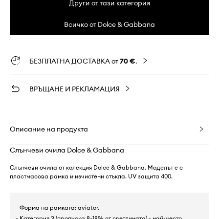
Други от тази категория
Всичко от Dolce & Gabbana
БЕЗПЛАТНА ДОСТАВКА от
70 €
.
ВРЪЩАНЕ И РЕКЛАМАЦИЯ
Описание на продукта
Слънчеви очила Dolce & Gabbana
Слънчеви очила от колекция Dolce & Gabbana. Моделът е с
пластмасова рамка и изчистени стъкла. UV защита 400.
- Форма на рамката: aviator.
- Категория 3 (пропуска 8-18% от светлината) - най-често