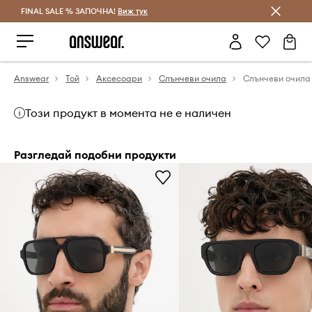
FINAL SALE % ЗАПОЧНА!
Спестявай с Answear Club
Виж тук
Answear
Той
Аксесоари
Слънчеви очила
Този продукт в момента не е наличен
Разгледай подобни продукти