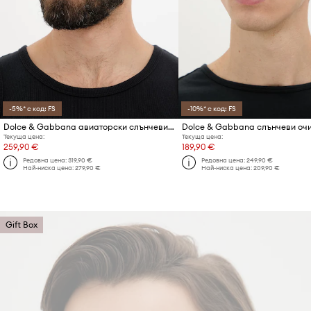
-5%* с код: FS
-10%* с код: FS
Dolce & Gabbana авиаторски слънчеви очила мъжки
Текуща цена:
Текуща цена:
259,90 €
189,90 €
Редовна цена:
319,90 €
Редовна цена:
249,90 €
Най-ниска цена:
279,90 €
Най-ниска цена:
209,90 €
Gift Box