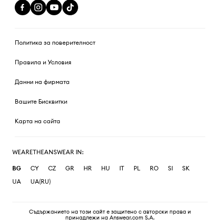
Политика за поверителност
Правила и Условия
Данни на фирмата
Вашите Бисквитки
Карта на сайта
WEARETHEANSWEAR IN:
BG
CY
CZ
GR
HR
HU
IT
PL
RO
SI
SK
UA
UA(RU)
Съдържанието на този сайт е защитено с авторски права и
принадлежи на Answear.com S.A.