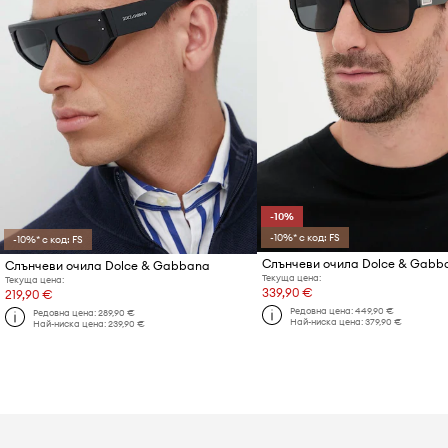
-10%
-10%* с код: FS
-10%* с код: FS
Слънчеви очила Dolce & Gabb
Слънчеви очила Dolce & Gabbana
Текуща цена:
Текуща цена:
339,90 €
219,90 €
Редовна цена:
449,90 €
Редовна цена:
289,90 €
Най-ниска цена:
379,90 €
Най-ниска цена:
239,90 €