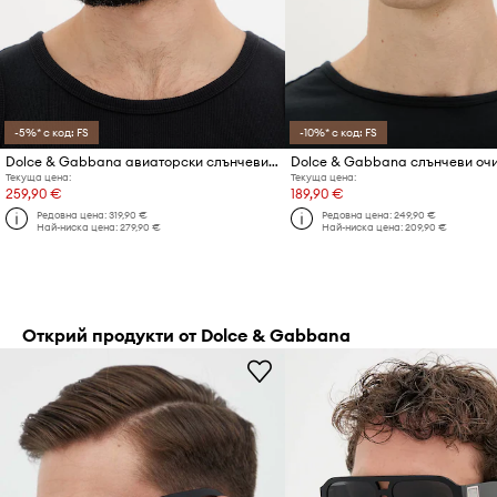
-5%* с код: FS
-10%* с код: FS
Dolce & Gabbana авиаторски слънчеви очила мъжки
Текуща цена:
Текуща цена:
259,90 €
189,90 €
Редовна цена:
319,90 €
Редовна цена:
249,90 €
Най-ниска цена:
279,90 €
Най-ниска цена:
209,90 €
Открий продукти от Dolce & Gabbana