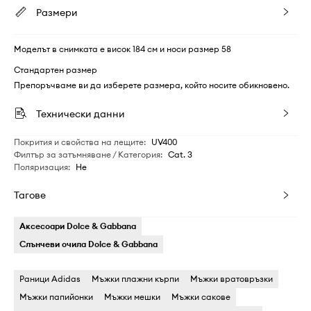
Размери
Моделът в снимката е висок 184 см и носи размер 58
Стандартен размер
Препоръчваме ви да изберете размера, който носите обикновено.
Технически данни
Покрития и свойства на лещите
:
UV400
Филтър за затъмняване / Категория
:
Cat. 3
Поляризация
:
Не
Тагове
Аксесоари Dolce & Gabbana
Слънчеви очила Dolce & Gabbana
Раници Adidas
Мъжки плажни кърпи
Мъжки вратовръзки
Мъжки папийонки
Мъжки мешки
Мъжки сакове