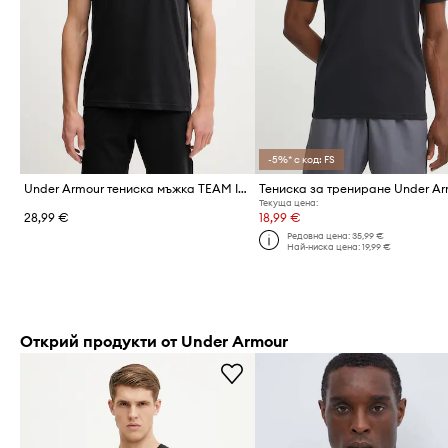
-5%* с код: FS
Under Armour тениска мъжка TEAM ISSUE WORDMARK
Текуща цена:
28,99 €
18,99 €
Редовна цена:
35,99 €
Най-ниска цена:
19,99 €
Открий продукти от Under Armour