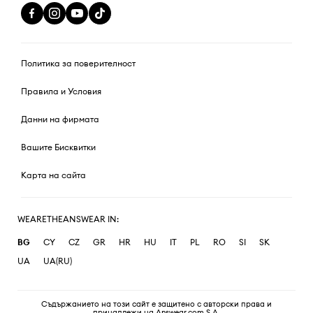
Политика за поверителност
Правила и Условия
Данни на фирмата
Вашите Бисквитки
Карта на сайта
WEARETHEANSWEAR IN:
BG
CY
CZ
GR
HR
HU
IT
PL
RO
SI
SK
UA
UA(RU)
Съдържанието на този сайт е защитено с авторски права и
принадлежи на Answear.com S.A.