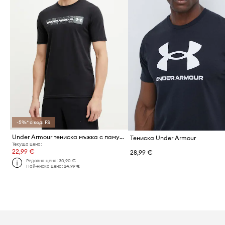
-5%* с код: FS
Under Armour тениска мъжка с памук CAMO CHEST
Тениска Under Armour
Текуща цена:
22,99 €
28,99 €
Редовна цена:
30,90 €
Най-ниска цена:
24,99 €