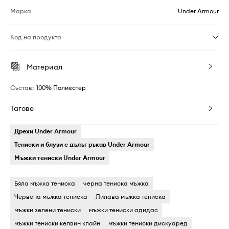
Марка
Under Armour
Код на продукта
Материал
Състав
:
100% Полиестер
Тагове
Дрехи Under Armour
Тениски и блузи с дълъг ръкав Under Armour
Мъжки тениски Under Armour
Бяла мъжка тениска
черна тениска мъжка
Червена мъжка тениска
Лилава мъжка тениска
мъжки зелени тениски
мъжки тениски адидас
мъжки тениски келвин клайн
мъжки тениски дискуаред