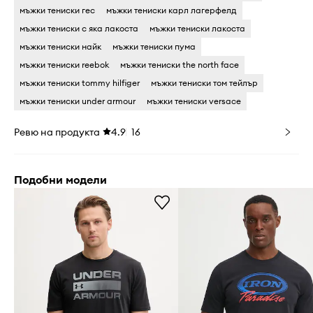
мъжки тениски гес
мъжки тениски карл лагерфелд
мъжки тениски с яка лакоста
мъжки тениски лакоста
мъжки тениски найк
мъжки тениски пума
мъжки тениски reebok
мъжки тениски the north face
мъжки тениски tommy hilfiger
мъжки тениски том тейлър
мъжки тениски under armour
мъжки тениски versace
Ревю на продукта
4.9
16
Подобни модели