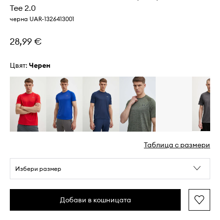
Tee 2.0
черна UAR-1326413001
28,99 €
Цвят:
черен
Таблица с размери
Избери размер
Добави в кошницата