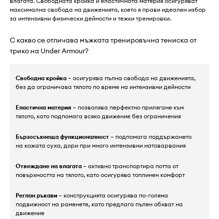
влагата. Свободната кройка и еластичната материя осигуряват
максимална свобода на движенията, което я прави идеален избор
за интензивни физически дейности и тежки тренировки.
С какво се отличава мъжката тренировъчна тениска от
трико на Under Armour?
Свободна кройка
– осигурява пълна свобода на движенията,
без да ограничава тялото по време на интензивни дейности
Еластична материя
– позволява перфектно прилягане към
тялото, като подпомага всяко движение без ограничения
Бързосъхнеща функционалност
– подпомага поддържането
на кожата суха, дори при много интензивни натоварвания
Отвеждане на влагата
– активно транспортира потта от
повърхността на тялото, като осигурява топлинен комфорт
Реглан ръкави
– конструкцията осигурява по-голяма
подвижност на раменете, като предлага пълен обхват на
движение