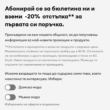
Абонирай се за бюлетина ни и
вземи
-20%
отстъпка** за
първата си поръчка.
Присъедини се към нашата общност, за да получаваш
информация за най-новите промоции и продукти.
**Отстъпката е еднократна и важи за продукти с редовна цена.
Минималната стойност на поръчката трябва да е 80 €. Отстъпката
не се комбинира с други промоции, промокодове и точки от AC
Клуб. Някои продукти са изключени от промоцията. Може да ги
откриете тук:
изключения от промоцията
.
Искаме входящата ти поща да съдържа само това, което
наистина те интересува. Избери:
Дамска мода
Мъжка мода
Избирането на оферта е опционално