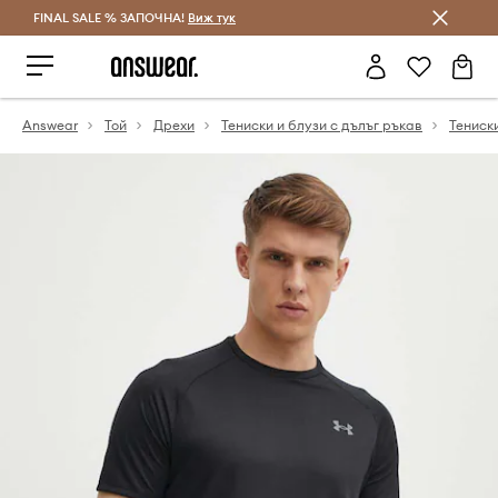
FINAL SALE % ЗАПОЧНА!
Спестявай с Answear Club
Виж тук
Answear
Той
Дрехи
Тениски и блузи с дълъг ръкав
Тениск