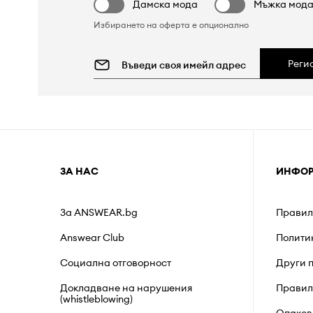
Дамска мода
Мъжка мод
Избирането на оферта е опционално
Реги
ЗА НАС
ИНФО
За ANSWEAR.bg
Правил
Answear Club
Полити
Социална отговорност
Други 
Докладване на нарушения
Правил
(whistleblowing)