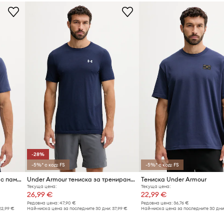
-28%
-5%* с код: FS
-5%* с код: FS
Under Armour тениска мъжка с памук CAMO BOXED LOGO
Under Armour тениска за трениране мъжка Vanish Seamless
Тениска Under Armour
Текуща цена:
Текуща цена:
26,99 €
22,99 €
Редовна цена:
47,90 €
Редовна цена:
36,76 €
22,99 €
Най-ниска цена за последните 30 дни:
37,99 €
Най-ниска цена за последните 30 дни