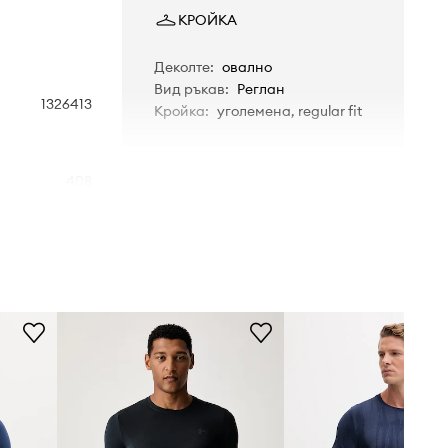
КРОЙКА
Деколте
:
овално
Вид ръкав
:
Реглан
1326413
Кройка
:
уголемена, regular fit
408
тъмносин
Under Armour