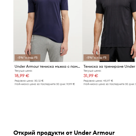
тялото, като допринася за топлинния комфорт
Реглан ръкави
– кройката им осигурява по-голяма по
като предлага пълен обхват на движение
Спортен стил
– перфектно се вписва в естетиката на
облекло и модерния techwear
-5%* с код: FS
-5%* с код: FS
Under Armour тениска мъжка с памук CAMO CHEST
Текуща цена:
Текуща цена:
18,99 €
31,99 €
Редовна цена:
30,12 €
Редовна цена:
45,97 €
Най-ниска цена за последните 30 дни:
19,99 €
Най-ниска цена за последните 30 дни:
Открий продукти от Under Armour