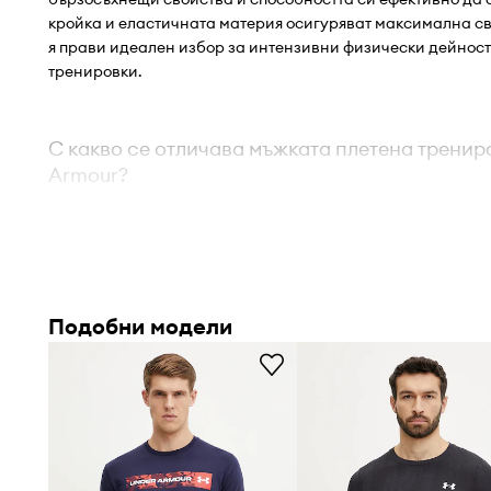
кройка и еластичната материя осигуряват максимална св
я прави идеален избор за интензивни физически дейнос
тренировки.
С какво се отличава мъжката плетена тренир
Armour?
Свободна кройка
– осигурява пълна свобода на дви
ограничава фигурата по време на интензивни дейно
Подобни модели
Еластична материя
– позволява перфектно прилягане 
поддържа всяко движение без ограничения
Бързосъхнещи свойства
– помагат за поддържане на
по време на много интензивни натоварвания
Отвеждане на влагата
– активно отвежда потта от по