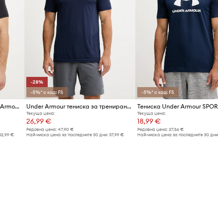
движност на ръцете,
 тренировъчното
-28%
-5%* с код: FS
-5%* с код: FS
Тениска за трениране Under Armour Vanish Seamless
Under Armour тениска за трениране мъжка Vanish Seamless
Текуща цена:
Текуща цена:
26,99 €
18,99 €
Редовна цена:
47,90 €
Редовна цена:
27,56 €
32,99 €
Най-ниска цена за последните 30 дни:
37,99 €
Най-ниска цена за последните 30 дни