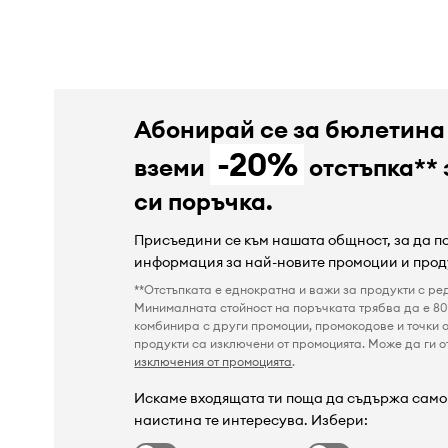
Абонирай се за бюлетина
-20%
вземи
отстъпка** 
си поръчка.
Присъедини се към нашата общност, за да 
информация за най-новите промоции и прод
**Отстъпката е еднократна и важи за продукти с ре
Минималната стойност на поръчката трябва да е 80 
комбинира с други промоции, промокодове и точки о
продукти са изключени от промоцията. Може да ги от
изключения от промоцията
.
Искаме входящата ти поща да съдържа само 
наистина те интересува. Избери: