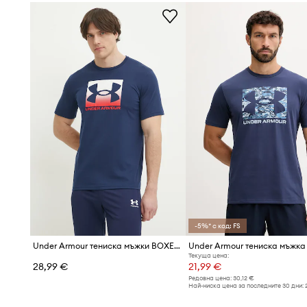
-5%* с код: FS
Under Armour тениска мъжки BOXED SPORTS UPDATED
Текуща цена:
28,99 €
21,99 €
Редовна цена:
30,12 €
Най-ниска цена за последните 30 дни: