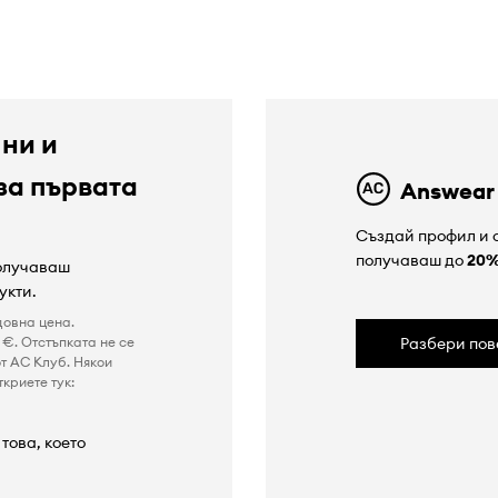
 ни и
за първата
Answear
Създай профил и с
получаваш до
20
получаваш
укти.
довна цена.
€. Отстъпката не се
Разбери пов
т AC Клуб. Някои
криете тук:
това, което