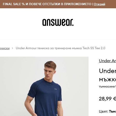
 и връщане за поръчки над 70 EUR
FINAL SALE % И ПОВЕЧЕ ОТСТЪПКИ В ПРИЛОЖЕНИЕТО |
Доставка 1-5 дни
Открий
Сп
ениски
Under Armour тениска за трениране мъжка Tech SS Tee 2.0
Under A
Under
мъжка
тъмносиня 
28,99 
Цвят:
тъ