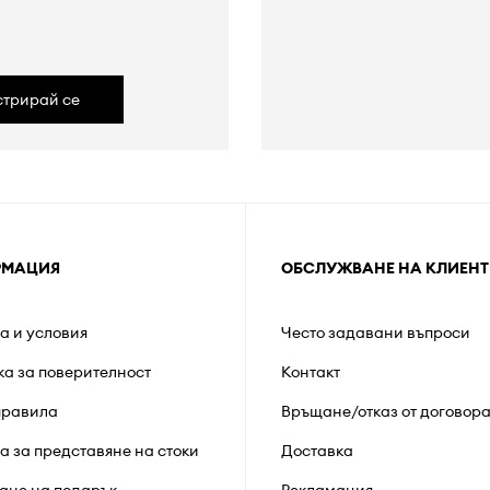
а
стрирай се
РМАЦИЯ
ОБСЛУЖВАНЕ НА КЛИЕНТ
а и условия
Често задавани въпроси
ка за поверителност
Контакт
правила
Връщане/отказ от договор
а за представяне на стоки
Доставка