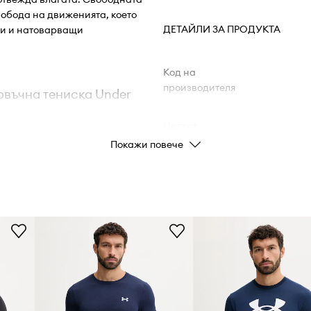
обода на движенията, което
ДЕТАЙЛИ ЗА ПРОДУКТА
ти и натоварващи
Код на
производителя
овъчна тениска Under
Цвят от
производителя
Покажи повече
женията, без да
Цвят
сти
към тялото, като
Марка
Код на продукта
 кожата суха, дори
върхността на