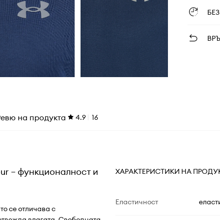
БЕ
ВР
Ревю на продукта
4.9
16
ur – функционалност и
ХАРАКТЕРИСТИКИ НА ПРОДУ
Еластичност
еласт
то се отличава с
отвежда влагата. Свободната