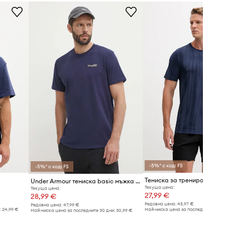
-5%* с код: FS
-5%* с код: FS
Under Armour тениска basic мъжка с памук HW ARMOUR LABEL
Текуща цена:
Текуща цена:
27,99 €
28,99 €
Редовна цена:
45,97 €
Редовна цена:
47,99 €
:
24,99 €
Най-ниска цена за последните 30 дн
Най-ниска цена за последните 30 дни:
30,99 €