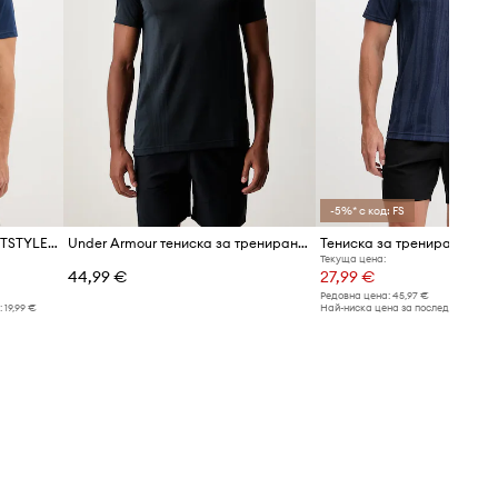
-5%* с код: FS
Тениска Under Armour SPORTSTYLE LOGO
Under Armour тениска за трениране мъжка Vanish Seamless
Текуща цена:
44,99 €
27,99 €
Редовна цена:
45,97 €
:
19,99 €
Най-ниска цена за последните 30 дн