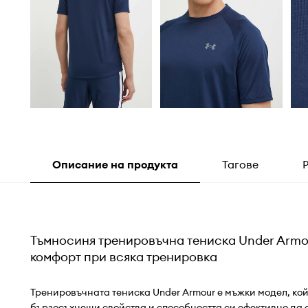
Описание на продукта
Тагове
Тъмносиня тренировъчна тениска Under Armo
комфорт при всяка тренировка
Тренировъчната тениска Under Armour е мъжки модел, кой
бързосъхнещи свойства и способността си ефективно да 