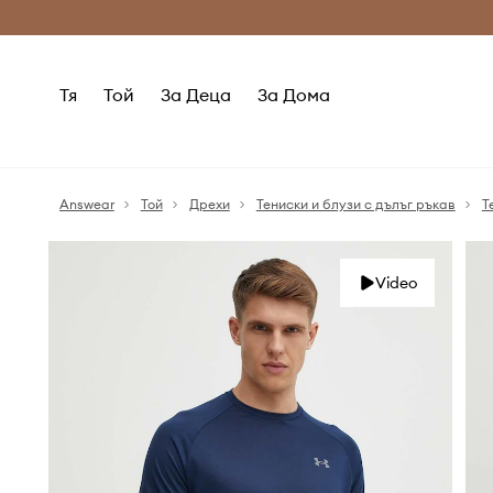
Само оригинални продукти
Безплатни доставка
Тя
Той
За Деца
За Дома
Answear
Той
Дрехи
Тениски и блузи с дълъг ръкав
Т
Video