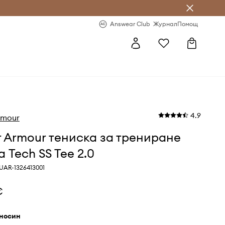
естявай с Answear Club
-20% за първа поръчка
Answear Club
Журнал
Помощ
4.9
rmour
 Armour тениска за трениране
 Tech SS Tee 2.0
UAR-1326413001
€
мносин