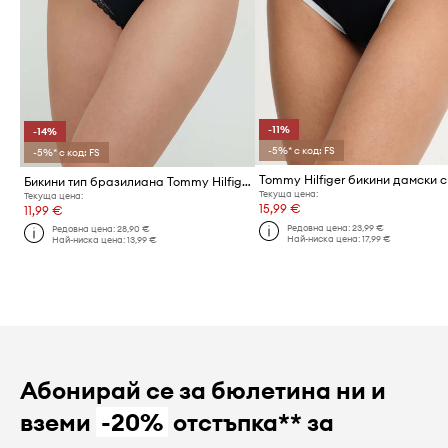
-11%
-14%
-5%* с код: FS
-5%* с код: FS
Бикини тип бразилиана Tommy Hilfiger
Текуща цена:
Текуща цена:
15,99 €
11,99 €
Редовна цена:
23,99 €
Редовна цена:
28,90 €
Най-ниска цена:
17,99 €
Най-ниска цена:
13,99 €
Абонирай се за бюлетина ни и
вземи
-20%
отстъпка** за