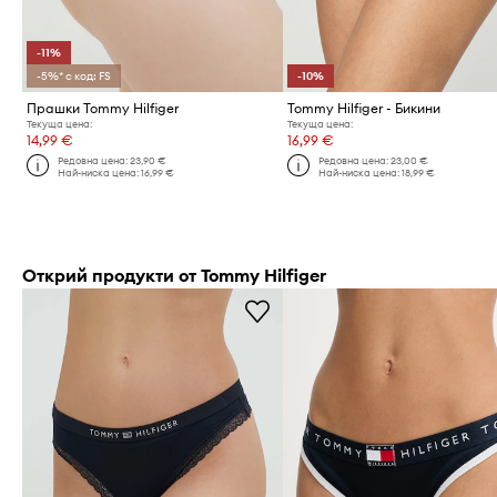
-11%
-5%* с код: FS
-10%
Прашки Tommy Hilfiger
Tommy Hilfiger - Бикини
Текуща цена:
Текуща цена:
14,99 €
16,99 €
Редовна цена:
23,90 €
Редовна цена:
23,00 €
Най-ниска цена:
16,99 €
Най-ниска цена:
18,99 €
Открий продукти от Tommy Hilfiger