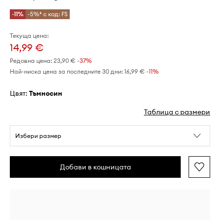
-11%
-5%* с код: FS
Текуща цена:
14,99 €
Редовна цена:
23,90 €
-37%
Най-ниска цена за последните 30 дни:
16,99 €
 -11%
Цвят:
тъмносин
Таблица с размери
Избери размер
Добави в кошницата