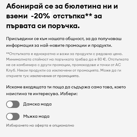
Абонирай се за бюлетина ни и
вземи
-20%
отстъпка** за
първата си поръчка.
Присъедини се към нашата общност, за да получаваш
информация за най-новите промоции и продукти.
**Отстъпката е еднократна и важи за продукти с редовна цена.
Минималната стойност на поръчката трябва да е 80 €. Отстъпката
не се комбинира с други промоции, промокодове и точки от AC
Клуб. Някои продукти са изключени от промоцията. Може да ги
откриете тук:
изключения от промоцията
.
Искаме входящата ти поща да съдържа само това, което
наистина те интересува. Избери:
Дамска мода
Мъжка мода
Избирането на оферта е опционално