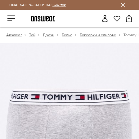
FINAL SALE % ЗАПОЧНА!
Спестявай с Answear Club
Виж тук
Answear
Той
Дрехи
Бельо
Боксерки и слипове
Tommy Hi