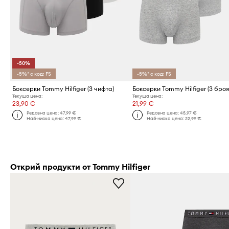
-50%
-5%* с код: FS
-5%* с код: FS
Боксерки Tommy Hilfiger (3 чифта)
Боксерки Tommy Hilfiger (3 броя
Текуща цена:
Текуща цена:
23,90 €
21,99 €
Редовна цена:
47,99 €
Редовна цена:
45,97 €
Най-ниска цена:
47,99 €
Най-ниска цена:
22,99 €
Открий продукти от Tommy Hilfiger