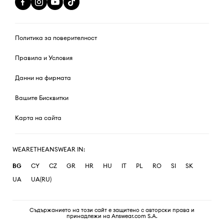
Политика за поверителност
Правила и Условия
Данни на фирмата
Вашите Бисквитки
Карта на сайта
WEARETHEANSWEAR IN:
BG
CY
CZ
GR
HR
HU
IT
PL
RO
SI
SK
UA
UA(RU)
Съдържанието на този сайт е защитено с авторски права и
принадлежи на Answear.com S.A.