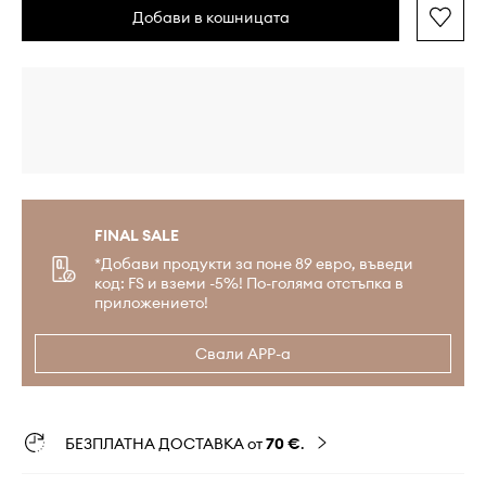
Добави в кошницата
FINAL SALE
*Добави продукти за поне 89 евро, въведи
код: FS и вземи -5%! По-голяма отстъпка в
приложението!
Свали APP-а
БЕЗПЛАТНА ДОСТАВКА от
70 €
.