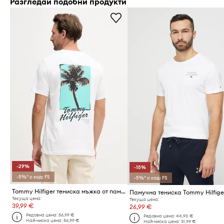
Разгледай подобни продукти
-29%
-15%
-5%* с код: FS
-5%* с код: FS
Tommy Hilfiger тениска мъжка от памук
Памучна тениска Tommy Hilfige
Текуща цена:
Текуща цена:
39,99 €
26,99 €
Редовна цена:
56,99 €
Редовна цена:
44,90 €
Най-ниска цена:
56,99 €
Най-ниска цена:
31,99 €