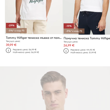
-29%
-15%
-5%* с код: FS
-5%* с код: FS
Tommy Hilfiger тениска мъжка от памук
Памучна тениска Tommy Hilfige
Текуща цена:
Текуща цена:
39,99 €
26,99 €
Редовна цена:
56,99 €
Редовна цена:
44,90 €
Най-ниска цена:
56,99 €
Най-ниска цена:
31,99 €