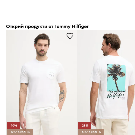
Открий продукти от Tommy Hilfiger
-10%
-29%
-5%* с код: FS
-5%* с код: FS