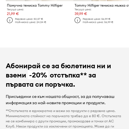
Памучна тениска Tommy Hilfiger
Текуща цена:
Текуща цена:
21,99 €
39,99 €
Редовна цена:
50,57 €
Редовна цена:
56,99 €
Най-ниска цена:
24,54 €
Най-ниска цена:
56,99 €
Абонирай се за бюлетина ни и
вземи
-20%
отстъпка** за
първата си поръчка.
Присъедини се към нашата общност, за да получаваш
информация за най-новите промоции и продукти.
**Отстъпката е еднократна и важи за продукти с редовна цена.
Минималната стойност на поръчката трябва да е 80 €. Отстъпката
не се комбинира с други промоции, промокодове и точки от AC
Клуб. Някои продукти са изключени от промоцията. Може да ги