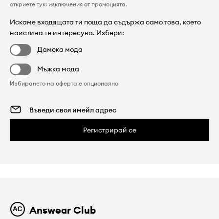
откриете тук:
изключения от промоцията
.
Искаме входящата ти поща да съдържа само това, което
наистина те интересува. Избери:
Дамска мода
Мъжка мода
Избирането на оферта е опционално
Регистрирай се
Answear Club