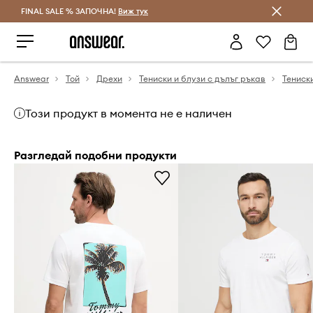
FINAL SALE % ЗАПОЧНА!
Спестявай с Answear Club
Виж тук
Answear
Той
Дрехи
Тениски и блузи с дълъг ръкав
Тениск
Този продукт в момента не е наличен
Разгледай подобни продукти