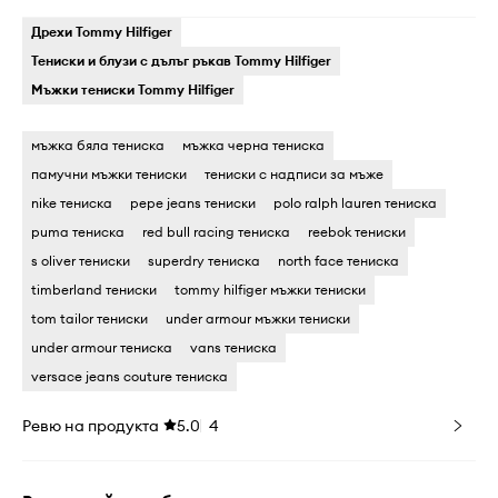
Дрехи Tommy Hilfiger
Тениски и блузи с дълъг ръкав Tommy Hilfiger
Мъжки тениски Tommy Hilfiger
мъжка бяла тениска
мъжка черна тениска
памучни мъжки тениски
тениски с надписи за мъже
nike тениска
pepe jeans тениски
polo ralph lauren тениска
puma тениска
red bull racing тениска
reebok тениски
s oliver тениски
superdry тениска
north face тениска
timberland тениски
tommy hilfiger мъжки тениски
tom tailor тениски
under armour мъжки тениски
under armour тениска
vans тениска
versace jeans couture тениска
Ревю на продукта
5.0
4