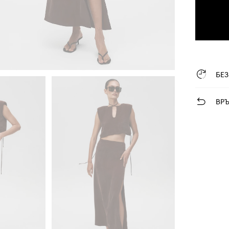
БЕ
ВР