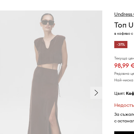
Undress
Топ U
в кафяво с
-31%
Текуща цен
98,99 
Редовна ц
Най-ниска 
Цвят:
ка
Недостъ
За съжал
с остана