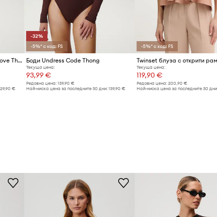
-32%
-5%* с код: FS
-5%* с код: FS
Боди Undress Code Drunk in Love Thong
Боди Undress Code Thong
Текуща цена:
Текуща цена:
93,99 €
119,90 €
Редовна цена:
139,90 €
Редовна цена:
200,90 €
129,90 €
Най-ниска цена за последните 30 дни:
139,90 €
Най-ниска цена за последните 30 дни