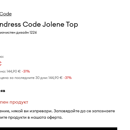
 Code
ndress Code Jolene Top
 изчистен дизайн 1226
а:
€
ена:
144,90 €
-31%
цена за последните 30 дни:
144,90 €
 -31%
фяв
пен продукт
ение, някой ви изпревари. Заповядайте да се запознаете
лите продукти в нашата оферта.