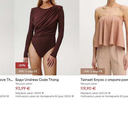
-32%
-5%* с код: FS
-5%* с код: FS
Боди Undress Code Drunk in Love Thong
Боди Undress Code Thong
Текуща цена:
Текуща цена:
93,99 €
119,90 €
Редовна цена:
139,90 €
Редовна цена:
200,90 €
129,90 €
Най-ниска цена за последните 30 дни:
139,90 €
Най-ниска цена за последните 30 дни