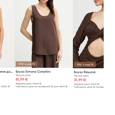
-5%* с код: FS
-5%* с код: FS
Twinset блуза с открити рамене дамска с добавена вълна
Блуза Simona Corsellini
Блуза Résumé
Текуща цена:
Текуща цена:
81,99 €
31,99 €
Редовна цена:
139,90 €
Редовна цена:
102,21 €
:
129,90 €
Най-ниска цена за последните 30 дни:
88,99 €
Най-ниска цена за последните 30 дн