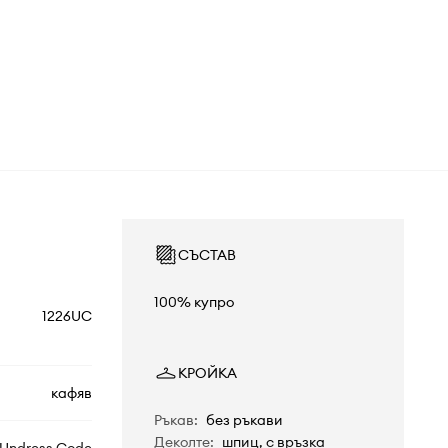
СЪСТАВ
100% купро
1226UC
КРОЙКА
кафяв
Ръкав
:
без ръкави
Деколте
:
шпиц, с връзка