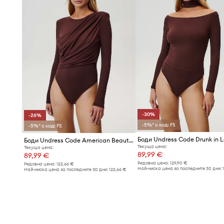
-30%
-26%
-5%* с код: FS
-5%* с код: FS
Боди Undress Code American Beauty
Текуща цена:
Текуща цена:
89,99 €
89,99 €
Редовна цена:
129,90 €
Редовна цена:
122,66 €
Най-ниска цена за последните 30 дни:
Най-ниска цена за последните 30 дни:
122,66 €