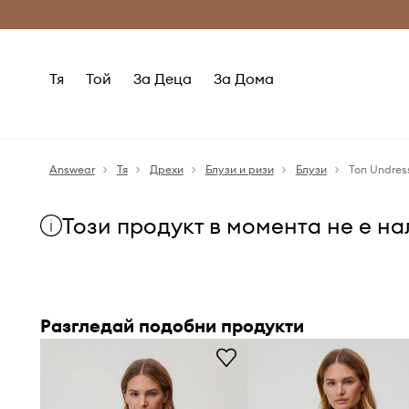
Само оригинални продукти
Безплатни доставка
Тя
Той
За Деца
За Дома
Answear
Тя
Дрехи
Блузи и ризи
Блузи
Топ Undres
Този продукт в момента не е н
Разгледай подобни продукти