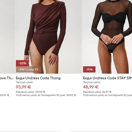
-32%
-5%* с код: FS
-15%
Боди Undress Code Drunk in Love Thong
Боди Undress Code Thong
Текуща цена:
Текуща цена:
93,99 €
48,99 €
Редовна цена:
139,90 €
Редовна цена:
86,87 €
129,90 €
Най-ниска цена за последните 30 дни:
139,90 €
Най-ниска цена за последните 30 дни