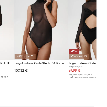
-15%
-15%* с код: FS
-5%* с код: FS
Боди Undress Code STAY SIMPLE THONG
Боди Undress Code Studio 54 Bodysuit Thong
Боди Undress Code Thong
Текуща цена:
107,32 €
67,99 €
Редовна цена:
122,66 €
:
57,99 €
Най-ниска цена за последните 30 дн