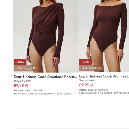
-30%
-26%
-5%* с код: FS
-5%* с код: FS
Боди Undress Code American Beauty
Текуща цена:
Текуща цена:
89,99 €
89,99 €
Редовна цена:
129,90 €
Редовна цена:
122,66 €
Най-ниска цена за последните 30 дни:
Най-ниска цена за последните 30 дни:
122,66 €