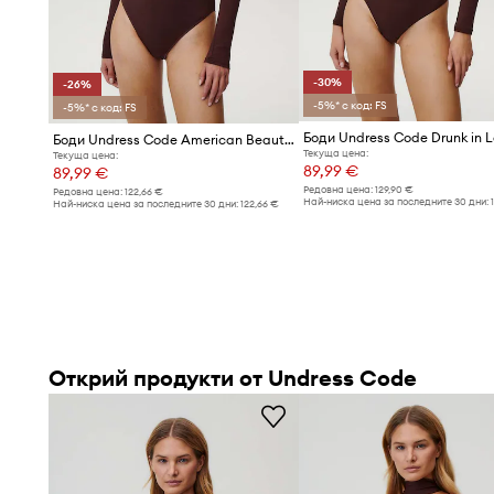
-30%
-26%
-5%* с код: FS
-5%* с код: FS
Боди Undress Code American Beauty
Текуща цена:
Текуща цена:
89,99 €
89,99 €
Редовна цена:
129,90 €
Редовна цена:
122,66 €
Най-ниска цена за последните 30 дни:
Най-ниска цена за последните 30 дни:
122,66 €
Открий продукти от Undress Code