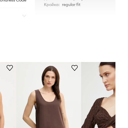
Undress Code
Кройка
:
regular fit