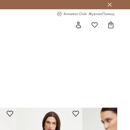
естявай с Answear Club
-20% за първа поръчка
Answear Club
Журнал
Помощ