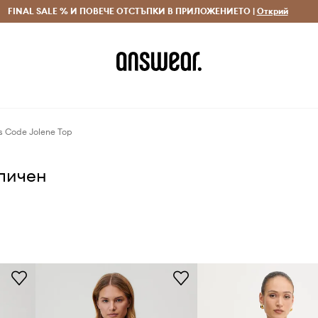
 и връщане за поръчки над 70 EUR
FINAL SALE % И ПОВЕЧЕ ОТСТЪПКИ В ПРИЛОЖЕНИЕТО |
Доставка 1-5 дни
Открий
Сп
s Code Jolene Top
аличен