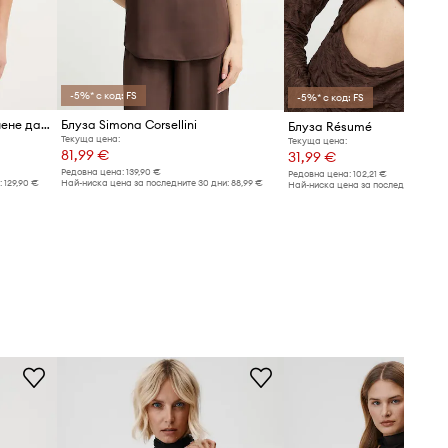
-5%* с код: FS
-5%* с код: FS
Twinset блуза с открити рамене дамска с добавена вълна
Блуза Simona Corsellini
Блуза Résumé
Текуща цена:
Текуща цена:
81,99 €
31,99 €
Редовна цена:
139,90 €
Редовна цена:
102,21 €
:
129,90 €
Най-ниска цена за последните 30 дни:
88,99 €
Най-ниска цена за последните 30 дн