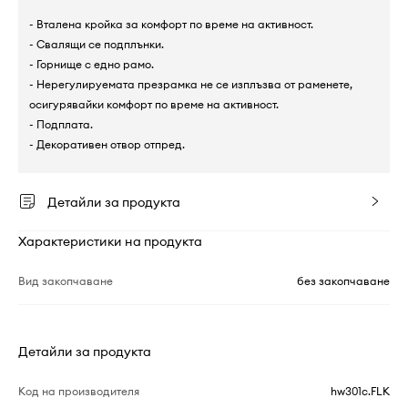
- Вталена кройка за комфорт по време на активност.
- Свалящи се подплънки.
- Горнище с едно рамо.
- Нерегулируемата презрамка не се изплъзва от раменете,
осигурявайки комфорт по време на активност.
- Подплата.
- Декоративен отвор отпред.
Детайли за продукта
Характеристики на продукта
Вид закопчаване
без закопчаване
Детайли за продукта
Код на производителя
hw301c.FLK