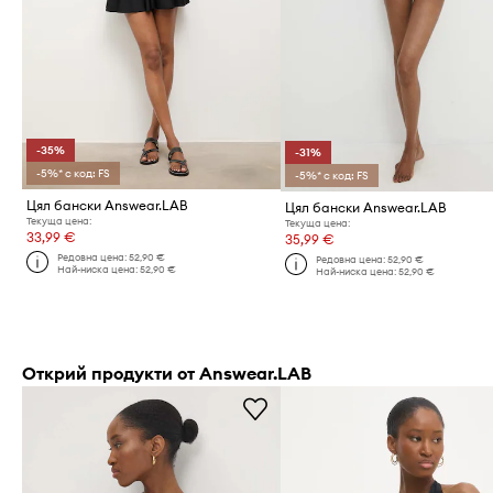
-35%
-31%
-5%* с код: FS
-5%* с код: FS
Цял бански Answear.LAB
Цял бански Answear.LAB
Текуща цена:
Текуща цена:
33,99 €
35,99 €
Редовна цена:
52,90 €
Редовна цена:
52,90 €
Най-ниска цена:
52,90 €
Най-ниска цена:
52,90 €
Открий продукти от Answear.LAB