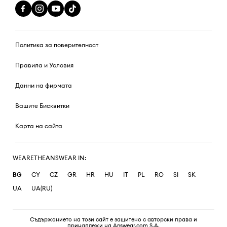
Политика за поверителност
Правила и Условия
Данни на фирмата
Вашите Бисквитки
Карта на сайта
WEARETHEANSWEAR IN:
BG
CY
CZ
GR
HR
HU
IT
PL
RO
SI
SK
UA
UA(RU)
Съдържанието на този сайт е защитено с авторски права и
принадлежи на Answear.com S.A.