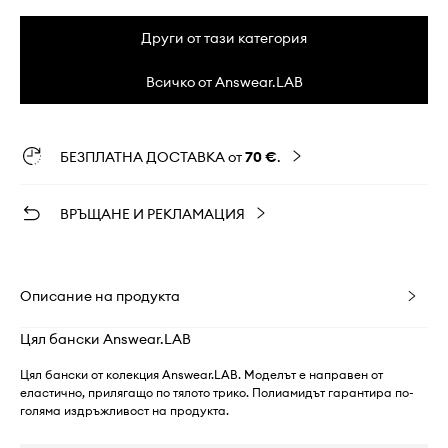
Други от тази категория
Всичко от Answear.LAB
БЕЗПЛАТНА ДОСТАВКА от
70 €
.
ВРЪЩАНЕ И РЕКЛАМАЦИЯ
Описание на продукта
Цял бански Answear.LAB
Цял бански от колекция Answear.LAB. Моделът е направен от
еластично, прилягащо по тялото трико. Полиамидът гарантира по-
голяма издръжливост на продукта.