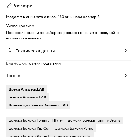
Размери
Моделът в снимката е висок 180 см и носи размер S
Умален размер
Препоръчваме ви да изберете размер по-голям от този, който
носите обикновено.
Технически данни
Вид чашки
:
с леки подплънки
Тагове
Дрехи Answear.LAB
Бански Answear.LAB
Дамски цял бански Answear.LAB
дамски Бански Tommy Hilfiger
дамски Бански Tommy Jeans
дамски Бански Rip Curl
дамски Бански Puma
дамски Бански Protest
дамски Бански Pinko