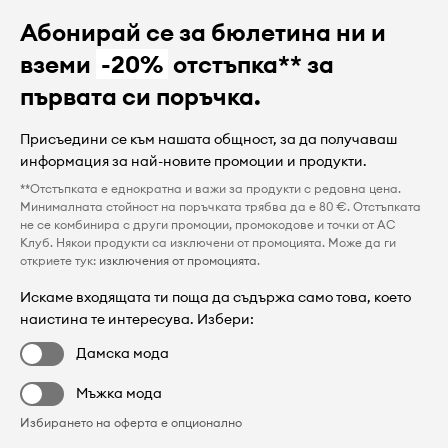
Абонирай се за бюлетина ни и
вземи
-20%
отстъпка** за
първата си поръчка.
Присъедини се към нашата общност, за да получаваш
информация за най-новите промоции и продукти.
**Отстъпката е еднократна и важи за продукти с редовна цена.
Минималната стойност на поръчката трябва да е 80 €. Отстъпката
не се комбинира с други промоции, промокодове и точки от AC
Клуб. Някои продукти са изключени от промоцията. Може да ги
откриете тук:
изключения от промоцията
.
Искаме входящата ти поща да съдържа само това, което
наистина те интересува. Избери:
Дамска мода
Мъжка мода
Избирането на оферта е опционално