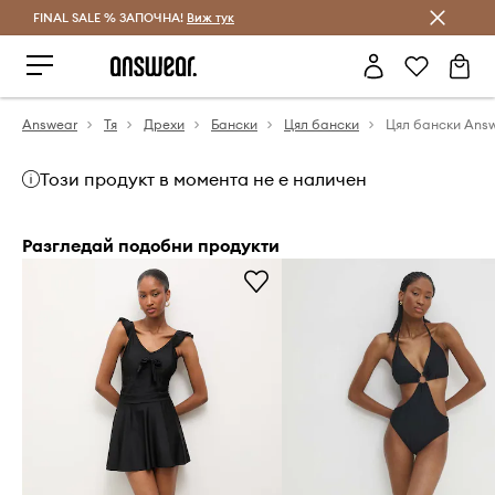
FINAL SALE % ЗАПОЧНА!
Спестявай с Answear Club
Виж тук
Answear
Тя
Дрехи
Бански
Цял бански
Цял бански Ans
Този продукт в момента не е наличен
Разгледай подобни продукти