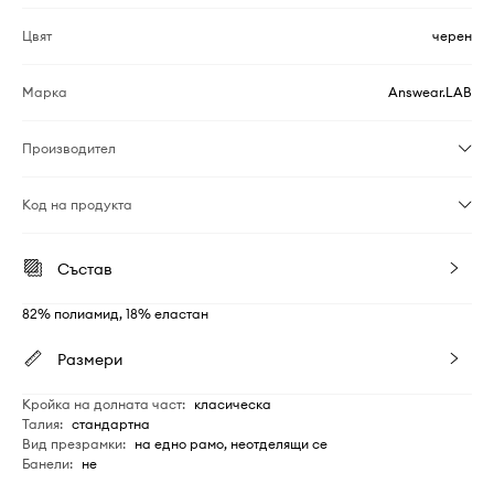
Цвят
черен
Марка
Answear.LAB
Производител
Код на продукта
Състав
82% полиамид, 18% еластан
Размери
Кройка на долната част
:
класическа
Талия
:
стандартна
Вид презрамки
:
на едно рамо, неотделящи се
Банели
:
не