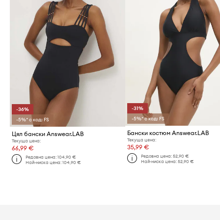
-31%
-36%
-5%* с код: FS
-5%* с код: FS
Бански костюм Answear.LAB
Цял бански Answear.LAB
Текуща цена:
Текуща цена:
35,99 €
66,99 €
Редовна цена:
52,90 €
Редовна цена:
104,90 €
Най-ниска цена:
52,90 €
Най-ниска цена:
104,90 €