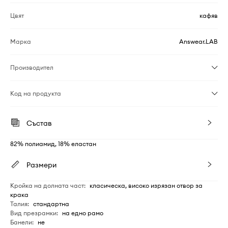
Цвят
кафяв
Марка
Answear.LAB
Производител
Код на продукта
Състав
82% полиамид, 18% еластан
Размери
Кройка на долната част
:
класическа, високо изрязан отвор за
крака
Талия
:
стандартна
Вид презрамки
:
на едно рамо
Банели
:
не