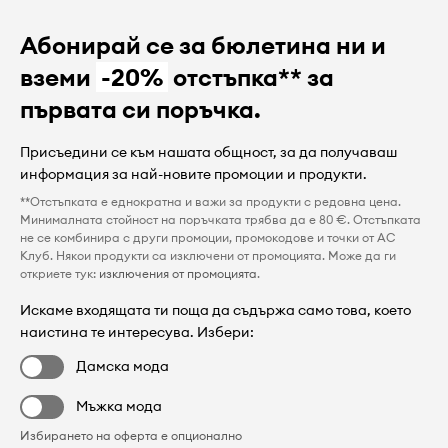
Абонирай се за бюлетина ни и
вземи
-20%
отстъпка** за
първата си поръчка.
Присъедини се към нашата общност, за да получаваш
информация за най-новите промоции и продукти.
**Отстъпката е еднократна и важи за продукти с редовна цена.
Минималната стойност на поръчката трябва да е 80 €. Отстъпката
не се комбинира с други промоции, промокодове и точки от AC
Клуб. Някои продукти са изключени от промоцията. Може да ги
откриете тук:
изключения от промоцията
.
Искаме входящата ти поща да съдържа само това, което
наистина те интересува. Избери:
Дамска мода
Мъжка мода
Избирането на оферта е опционално