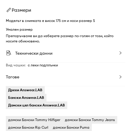
Размери
Моделът в снимката е висок 175 см и носи размер S
Умален размер
Препоръчваме ви да изберете размер по-голям от този, който
носите обикновено.
Технически данни
Вид чашки
:
с леки подплънки
Тагове
Дрехи Answear.LAB
Бански Answear.LAB
Дамски цял бански Answear.LAB
дамски Бански Tommy Hilfiger
дамски Бански Tommy Jeans
дамски Бански Rip Curl
дамски Бански Puma