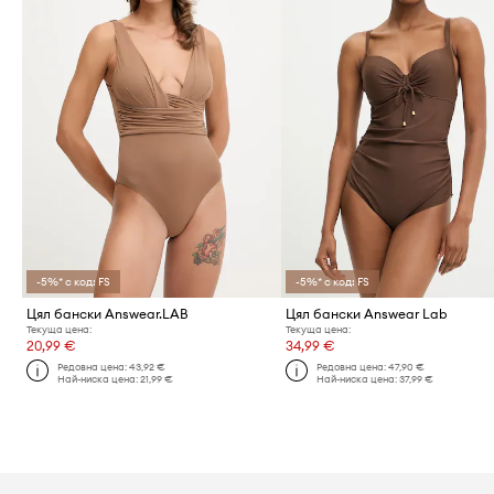
-5%* с код: FS
-5%* с код: FS
Цял бански Answear.LAB
Цял бански Answear Lab
Текуща цена:
Текуща цена:
20,99 €
34,99 €
Редовна цена:
43,92 €
Редовна цена:
47,90 €
Най-ниска цена:
21,99 €
Най-ниска цена:
37,99 €