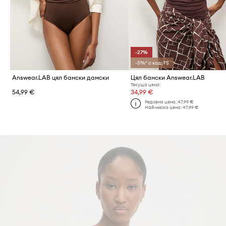
-27%
-5%* с код: FS
Answear.LAB цял бански дамски
Цял бански Answear.LAB
Текуща цена:
54,99 €
34,99 €
Редовна цена:
47,99 €
Най-ниска цена:
47,99 €