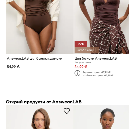
-27%
-5%* с код: FS
Answear.LAB цял бански дамски
Цял бански Answear.LAB
Текуща цена:
54,99 €
34,99 €
Редовна цена:
47,99 €
Най-ниска цена:
47,99 €
Открий продукти от Answear.LAB