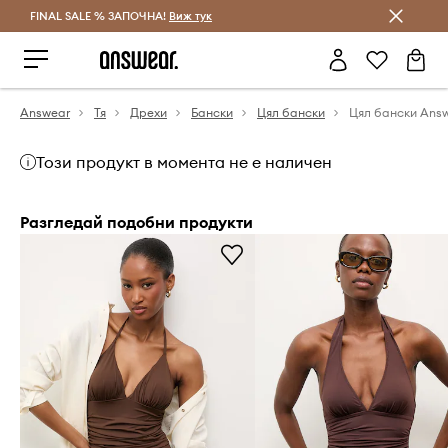
FINAL SALE % ЗАПОЧНА!
Спестявай с Answear Club
Виж тук
Answear
Тя
Дрехи
Бански
Цял бански
Цял бански Ans
Този продукт в момента не е наличен
Разгледай подобни продукти