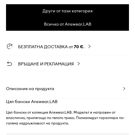
Други от тази категория
Всичко от Answear.LAB
БЕЗПЛАТНА ДОСТАВКА от
70 €
.
ВРЪЩАНЕ И РЕКЛАМАЦИЯ
Описание на продукта
Цял бански Answear.LAB
Цял бански от колекция Answear.LAB. Моделът е направен от
еластично, прилягащо по тялото трико. Полиамидът гарантира по-
голяма издръжливост на продукта.