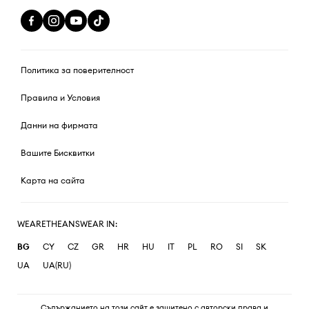
Политика за поверителност
Правила и Условия
Данни на фирмата
Вашите Бисквитки
Карта на сайта
WEARETHEANSWEAR IN:
BG
CY
CZ
GR
HR
HU
IT
PL
RO
SI
SK
UA
UA(RU)
Съдържанието на този сайт е защитено с авторски права и