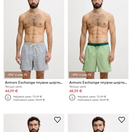
-5%* с код: FS
-5%* с код: FS
Armani Exchange плувни шорти мъжки
Armani Exchange плувни шорти мъжки
Текуща цена:
Текуща цена:
44,99 €
48,99 €
Редовна цена:
70,99 €
Редовна цена:
70,99 €
Най-ниска цена:
48,99 €
Най-ниска цена:
53,99 €