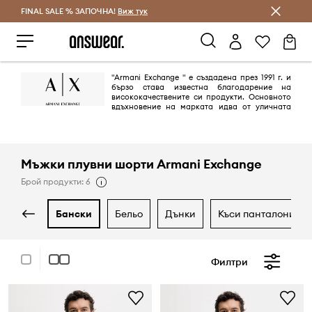
FINAL SALE % ЗАПОЧНА!
Спестявай с Answear Club
Виж тук
"Armani Exchange " е създадена през 1991 г. и
бързо става известна благодарение на
висококачествените си продукти. Основното
вдъхновение на марката идва от уличната
шик култура и модерената денс музика. Създадена от Giorgio Armani
с идеята да улови духа на града, марката се превръща в символ на
"градския стил".
Мъжки плувни шорти Armani Exchange
Брой продукти: 6
бански
бельо
дънки
къси панталони
Филтри