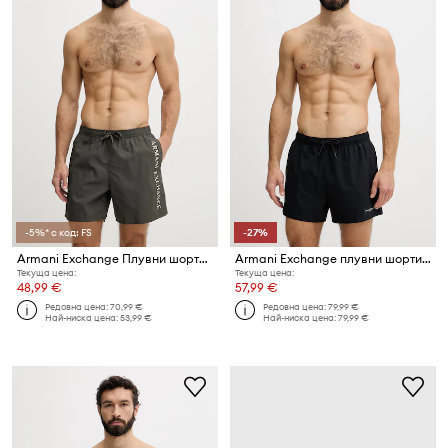
-5%* с код: FS
-27%
Armani Exchange Плувни шорти мъжки
Armani Exchange плувни шорти мъжки
Текуща цена:
Текуща цена:
48,99 €
57,99 €
Редовна цена:
70,99 €
Редовна цена:
79,99 €
Най-ниска цена:
53,99 €
Най-ниска цена:
79,99 €