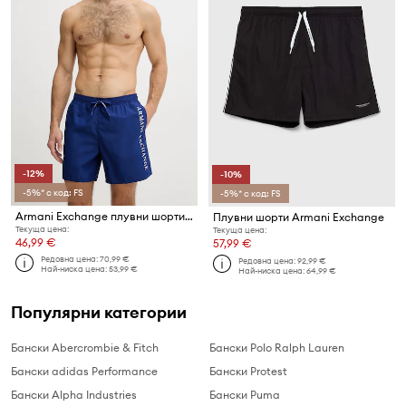
-12%
-10%
-5%* с код: FS
-5%* с код: FS
Armani Exchange плувни шорти мъжки
Плувни шорти Armani Exchange
Текуща цена:
Текуща цена:
46,99 €
57,99 €
Редовна цена:
70,99 €
Редовна цена:
92,99 €
Най-ниска цена:
53,99 €
Най-ниска цена:
64,99 €
Популярни категории
Бански Abercrombie & Fitch
Бански Polo Ralph Lauren
Бански adidas Performance
Бански Protest
Бански Alpha Industries
Бански Puma