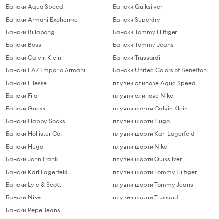
Бански Aqua Speed
Бански Quiksilver
Бански Armani Exchange
Бански Superdry
Бански Billabong
Бански Tommy Hilfiger
Бански Boss
Бански Tommy Jeans
Бански Calvin Klein
Бански Trussardi
Бански EA7 Emporio Armani
Бански United Colors of Benetton
Бански Ellesse
плувни слипове Aqua Speed
Бански Fila
плувни слипове Nike
Бански Guess
плувни шорти Calvin Klein
Бански Happy Socks
плувни шорти Hugo
Бански Hollister Co.
плувни шорти Karl Lagerfeld
Бански Hugo
плувни шорти Nike
Бански John Frank
плувни шорти Quiksilver
Бански Karl Lagerfeld
плувни шорти Tommy Hilfiger
Бански Lyle & Scott
плувни шорти Tommy Jeans
Бански Nike
плувни шорти Trussardi
Бански Pepe Jeans