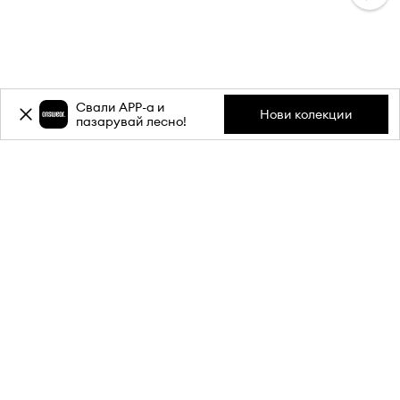
Свали APP-a и
Нови колекции
пазарувай лесно!
Абонирай се за бюлетина ни и
вземи
-20%
отстъпка** за
първата си поръчка.