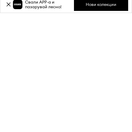
Свали APP-a и
Нови колекции
пазарувай лесно!
Абонирай се за бюлетина ни и
вземи
-20%
отстъпка** за
първата си поръчка.
Присъедини се към нашата общност, за да получаваш
информация за най-новите промоции и продукти.
**Отстъпката е еднократна и важи за продукти с редовна цена.
Минималната стойност на поръчката трябва да е 80 €. Отстъпката