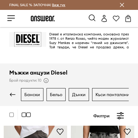
FINAL SALE % ЗАПОЧНА!
Спестявай с Answear Club
Виж тук
Diesel е италианска компания, основана през
1978 г. от Renzo Rosso, чийто моден журналист
Suzy Menkes е наречен "гений на джинсите".
Той твърди, че Diesel не продава дрехи, а
начин на живот. С уникалните си комбинации от материи и десени,
преоткрива универсалната дънкова материя, претворявайки я във
всепоглъщащ комфорт.
Мъжки анцузи Diesel
Брой продукти: 10
бански
бельо
дънки
къси панталони
Филтри