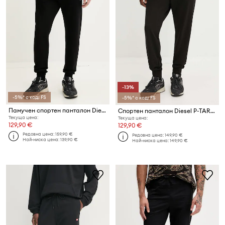
-13%
-5%* с код: FS
-5%* с код: FS
Памучен спортен панталон Diesel P-TARY-DOVAL-PJ TROUSERS
Спортен панталон Diesel P-TARGA-K1
Текуща цена:
Текуща цена:
129,90 €
129,90 €
Редовна цена:
159,90 €
Редовна цена:
149,90 €
Най-ниска цена:
139,90 €
Най-ниска цена:
149,90 €