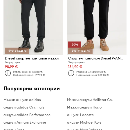
-50%
-5%* с код: FS
-5%* с код: FS
Diesel спортен панталон мъжки
Спортен панталон Diesel P-ANDREW
Текуща цена:
Текуща цена:
98,99 €
134,90 €
Редовна цена:
138,00 €
Редовна цена:
269,90 €
Най-ниска цена:
107,99 €
Най-ниска цена:
269,90 €
Популярни категории
Мъжки анцузи adidas
Мъжки анцузи Hollister Co.
анцузи adidas Originals
Мъжки анцузи Hugo
анцузи adidas Performance
анцузи Lacoste
анцузи Armani Exchange
анцузи Michael Kors
анцузи Boss
анцузи New Balance