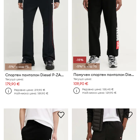
-15%
-5%* с код: FS
-5%* с код: FS
Памучен спортен панталон Diesel P-MARKY-DIV
Спортен панталон Diesel P-ZAMPER-D
Текуща цена:
Текуща цена:
109,90 €
179,90 €
Редовна цена:
158,45 €
Редовна цена:
219,90 €
Най-ниска цена:
129,90 €
Най-ниска цена:
189,90 €