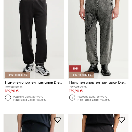
-10%
-5%* с код: FS
-5%* с код: FS
Памучен спортен панталон Diesel P-MARF
Памучен спортен панталон Diesel P-MARKY-DEN
Текуща цена:
Текуща цена:
139,90 €
179,90 €
Редовна цена:
209,90 €
Редовна цена:
269,90 €
Най-ниска цена:
149,90 €
Най-ниска цена:
199,90 €