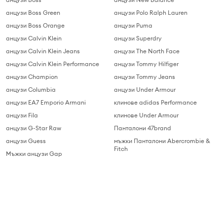
анцузи Boss Green
анцузи Polo Ralph Lauren
анцузи Boss Orange
анцузи Puma
анцузи Calvin Klein
анцузи Superdry
анцузи Calvin Klein Jeans
анцузи The North Face
анцузи Calvin Klein Performance
анцузи Tommy Hilfiger
анцузи Champion
анцузи Tommy Jeans
анцузи Columbia
анцузи Under Armour
анцузи EA7 Emporio Armani
клинове adidas Performance
анцузи Fila
клинове Under Armour
анцузи G-Star Raw
Панталони 47brand
анцузи Guess
мъжки Панталони Abercrombie &
Fitch
Мъжки анцузи Gap