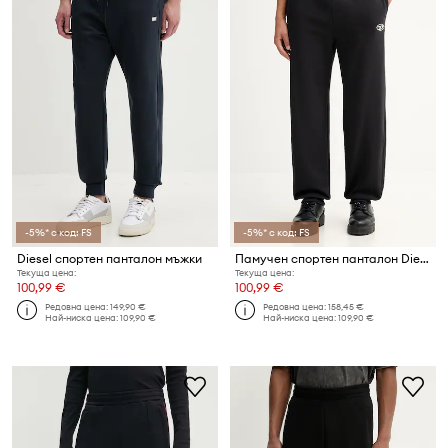
-5%* с код: FS
-5%* с код: FS
Diesel спортен панталон мъжки
Памучен спортен панталон Diesel P-MARKY-IOD
Текуща цена:
Текуща цена:
100,99 €
100,99 €
Редовна цена:
149,90 €
Редовна цена:
158,45 €
Най-ниска цена:
109,90 €
Най-ниска цена:
109,90 €