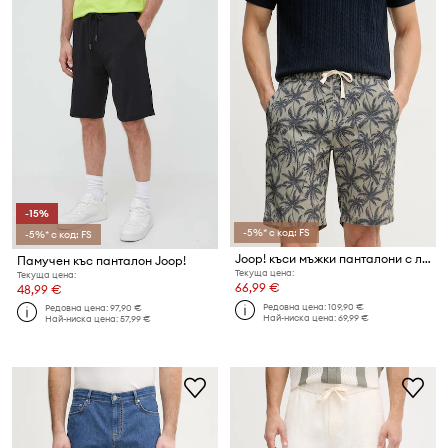
-15%
-5%* с код: FS
-5%* с код: FS
Joop! къси мъжки панталони с лиосел
Памучен къс панталон Joop!
Текуща цена:
Текуща цена:
66,99 €
48,99 €
Редовна цена:
109,90 €
Редовна цена:
97,90 €
Най-ниска цена:
69,99 €
Най-ниска цена:
57,99 €