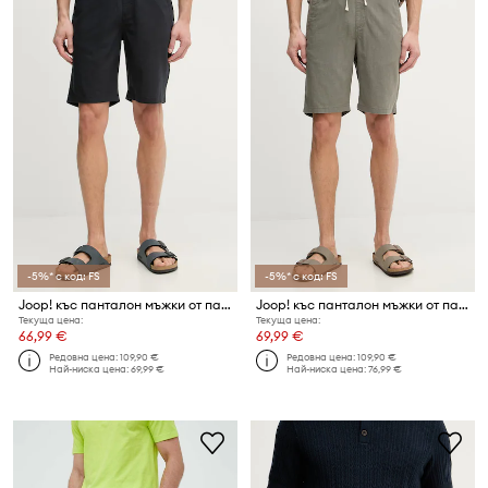
-5%* с код: FS
-5%* с код: FS
Joop! къс панталон мъжки от памук
Joop! къс панталон мъжки от памук
Текуща цена:
Текуща цена:
66,99 €
69,99 €
Редовна цена:
109,90 €
Редовна цена:
109,90 €
Най-ниска цена:
69,99 €
Най-ниска цена:
76,99 €