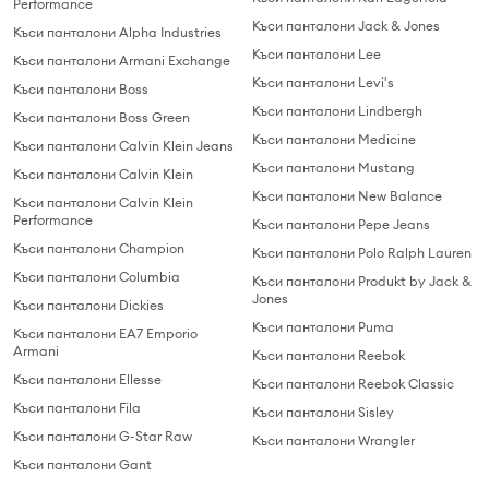
Performance
Къси панталони Jack & Jones
Къси панталони Alpha Industries
Къси панталони Lee
Къси панталони Armani Exchange
Къси панталони Levi's
Къси панталони Boss
Къси панталони Lindbergh
Къси панталони Boss Green
Къси панталони Medicine
Къси панталони Calvin Klein Jeans
Къси панталони Mustang
Къси панталони Calvin Klein
Къси панталони New Balance
Къси панталони Calvin Klein
Performance
Къси панталони Pepe Jeans
Къси панталони Champion
Къси панталони Polo Ralph Lauren
Къси панталони Columbia
Къси панталони Produkt by Jack &
Jones
Къси панталони Dickies
Къси панталони Puma
Къси панталони EA7 Emporio
Armani
Къси панталони Reebok
Къси панталони Ellesse
Къси панталони Reebok Classic
Къси панталони Fila
Къси панталони Sisley
Къси панталони G-Star Raw
Къси панталони Wrangler
Къси панталони Gant