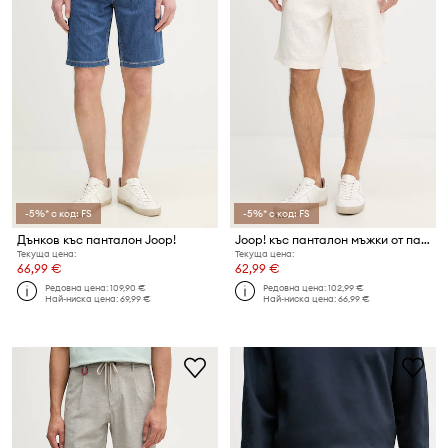
-5%* с код: FS
-5%* с код: FS
Дънков къс панталон Joop!
Joop! къс панталон мъжки от памук
Текуща цена:
Текуща цена:
66,99 €
62,99 €
Редовна цена:
109,90 €
Редовна цена:
102,99 €
Най-ниска цена:
69,99 €
Най-ниска цена:
66,99 €