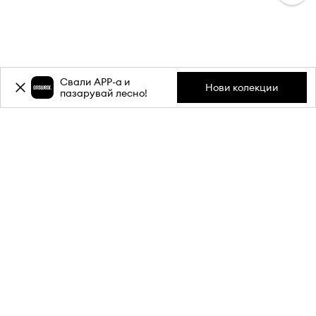
Свали APP-a и
Нови колекции
пазарувай лесно!
Абонирай се за бюлетина ни и
вземи
-20%
отстъпка** за
първата си поръчка.