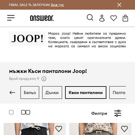
FINAL SALE % ЗАПОЧНА!
Спестявай с Answear Club
Виж тук
Марка Joop! Нейни любители са предимно
тези, които ценят оригиналните дрехи.
Колекциите, създадени в съответствие с духа
на марката са символ на висок социален
статус.
мъжки Къси панталони Joop!
Брой продукти: 9
бельо
дънки
къси панталони
палта
Филтри