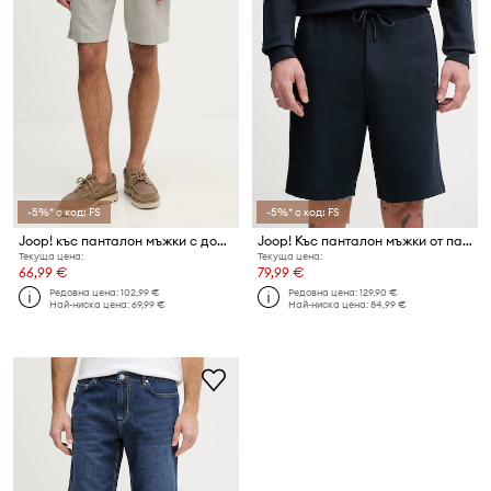
-5%* с код: FS
-5%* с код: FS
Joop! къс панталон мъжки с добавен лен
Joop! Къс панталон мъжки от памук
Текуща цена:
Текуща цена:
66,99 €
79,99 €
Редовна цена:
102,99 €
Редовна цена:
129,90 €
Най-ниска цена:
69,99 €
Най-ниска цена:
84,99 €