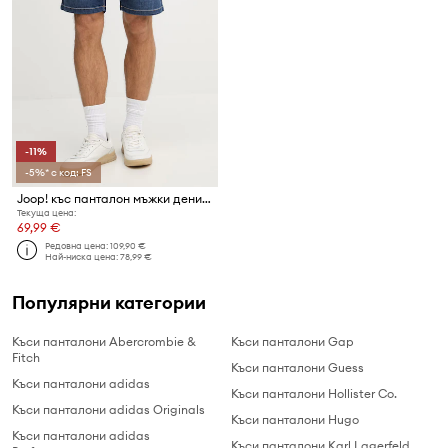
-11%
-5%* с код: FS
Joop! къс панталон мъжки деним
Текуща цена:
69,99 €
Редовна цена:
109,90 €
Най-ниска цена:
78,99 €
Популярни категории
Къси панталони Abercrombie &
Къси панталони Gap
Fitch
Къси панталони Guess
Къси панталони adidas
Къси панталони Hollister Co.
Къси панталони adidas Originals
Къси панталони Hugo
Къси панталони adidas
Къси панталони Karl Lagerfeld