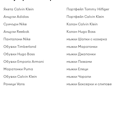
Якета Calvin Klein
Портфейл Tommy Hilfiger
Анцузи Adidas
Портфейл Calvin Klein
Суичъри Nike
Колан Calvin Klein
Анцузи Reebok
Колан Hugo Boss
Панталони Nike
мъжки Шапки с козирка
Обувки Timberland
мъжки Маратонки
Обувки Hugo Boss
мъжки Джапанки
Обувки Emporio Armani
мъжки Пижами
Маратонки Puma
мъжки Елеци
Обувки Calvin Klein
мъжки Чорапи
Раници Vans
мъжки Боксерки и слипове