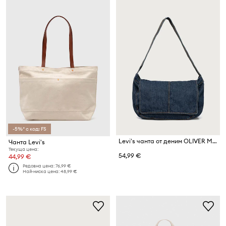
-5%* с код: FS
Levi's чанта от деним OLIVER MAIL BAG
Чанта Levi's
Текуща цена:
54,99 €
44,99 €
Редовна цена:
76,99 €
Най-ниска цена:
48,99 €