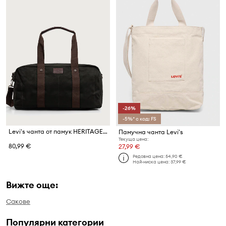
-26%
-5%* с код: FS
Levi's чанта от памук HERITAGE DUFFLE
Памучна чанта Levi's
Текуща цена:
80,99 €
27,99 €
Редовна цена:
54,90 €
Най-ниска цена:
37,99 €
Вижте още:
Сакове
Популярни категории