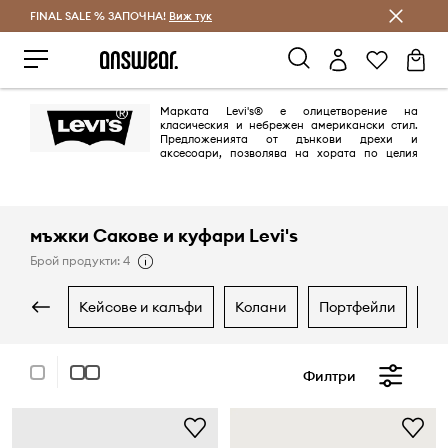
FINAL SALE % ЗАПОЧНА!
Спестявай с Answear Club
Виж тук
Марката Levi's® е олицетворение на
класическия и небрежен американски стил.
Предложенията от дънкови дрехи и
аксесоари, позволява на хората по целия
свят да изразят своя собствен стил. Марката Levi's®, синоним на
дънките е с над 150-годишна история на модния пазар и се радва на
интереса и лоялността на хора по целия свят.
мъжки Сакове и куфари Levi's
Брой продукти: 4
кейсове и калъфи
колани
портфейли
р
Филтри