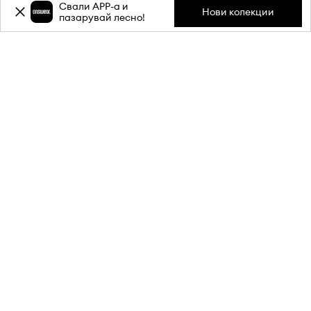
Свали APP-a и
Нови колекции
пазарувай лесно!
Абонирай се за бюлетина ни и
вземи
-20%
отстъпка** за
първата си поръчка.
Присъедини се към нашата общност, за да получаваш
информация за най-новите промоции и продукти.
**Отстъпката е еднократна и важи за продукти с редовна цена.
Минималната стойност на поръчката трябва да е 80 €. Отстъпката