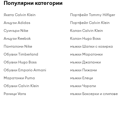
Популярни категории
Якета Calvin Klein
Портфейл Tommy Hilfiger
Анцузи Adidas
Портфейл Calvin Klein
Суичъри Nike
Колан Calvin Klein
Анцузи Reebok
Колан Hugo Boss
Панталони Nike
мъжки Шапки с козирка
Обувки Timberland
мъжки Маратонки
Обувки Hugo Boss
мъжки Джапанки
Обувки Emporio Armani
мъжки Пижами
Маратонки Puma
мъжки Елеци
Обувки Calvin Klein
мъжки Чорапи
Раници Vans
мъжки Боксерки и слипове