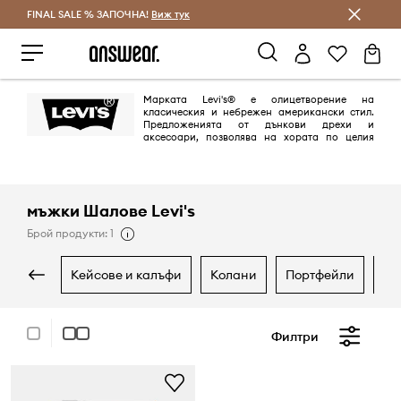
FINAL SALE % ЗАПОЧНА!
Спестявай с Answear Club
Виж тук
Марката Levi's® е олицетворение на
класическия и небрежен американски стил.
Предложенията от дънкови дрехи и
аксесоари, позволява на хората по целия
свят да изразят своя собствен стил. Марката Levi's®, синоним на
дънките е с над 150-годишна история на модния пазар и се радва на
интереса и лоялността на хора по целия свят.
мъжки Шалове Levi's
Брой продукти: 1
кейсове и калъфи
колани
портфейли
р
Филтри