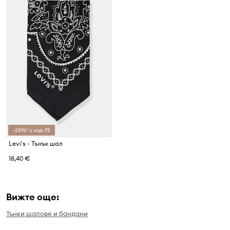
-25%* с код: FS
Levi's - Тънък шал
18,40 €
Вижте още:
Тънки шалове и бандани