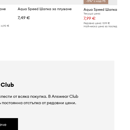
-5%* с код: FS
ане
Aqua Speed Шапка за плуване
Aqua Speed Шапка за плу
Текуща цена:
7,49 €
7,99 €
Редовна цена:
9,99 €
:
6,90 €
Най-ниска цена за последните 30 дн
 Club
пести от всяка покупка. В Answear Club
%
постоянна отстъпка от редовни цени.
ече