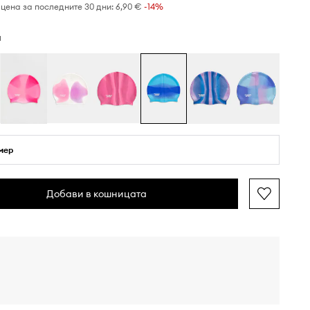
цена за последните 30 дни:
6,90 €
 -14%
н
мер
Добави в кошницата