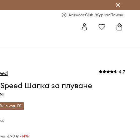
естявай с Answear Club
-20% за първа поръчка
Answear Club
Журнал
Помощ
4.7
eed
 Speed Шапка за плуване
UNT
%* с код: FS
а:
ена:
6,90 €
-14%