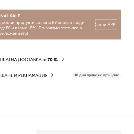
INAL SALE
Добави продукти за поне 89 евро, въведи
Свали APP-а
од: FS и вземи -5%! По-голяма отстъпка в
риложението!
ЗПЛАТНА ДОСТАВКА от
70 €
.
ЪЩАНЕ И РЕКЛАМАЦИЯ
30 дни право на връщане