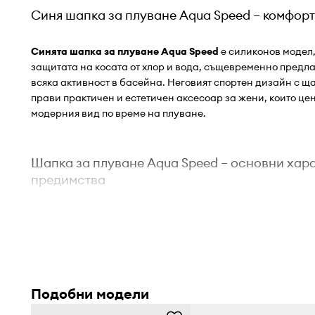
Синя шапка за плуване Aqua Speed – комфорт
Синята шапка за плуване Aqua Speed
е силиконов модел,
защитата на косата от хлор и вода, същевременно предла
всяка активност в басейна. Неговият спортен дизайн с ща
прави практичен и естетичен аксесоар за жени, които це
модерния вид по време на плуване.
Шапка за плуване Aqua Speed – основни хар
предимства
Изработена от
еластичен силикон
, допринася за ле
сваляне без скубане на косата
Функционална
шапка за плуване
, подпомага поддъ
Подобни модели
суха и я предпазва от хлор