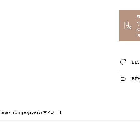
F
*
к
п
БЕ
ВР
Ревю на продукта
4.7
11