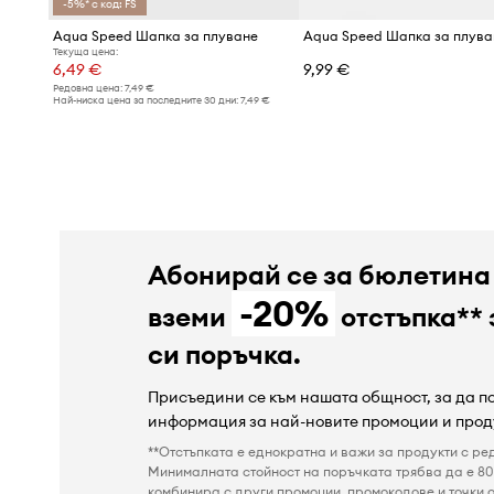
-5%* с код: FS
Aqua Speed Шапка за плуване
Aqua Speed Шапка за плува
Текуща цена:
6,49 €
9,99 €
Редовна цена:
7,49 €
Най-ниска цена за последните 30 дни:
7,49 €
Абонирай се за бюлетина
-20%
вземи
отстъпка** 
си поръчка.
Присъедини се към нашата общност, за да 
информация за най-новите промоции и прод
**Отстъпката е еднократна и важи за продукти с ре
Минималната стойност на поръчката трябва да е 80 
комбинира с други промоции, промокодове и точки о