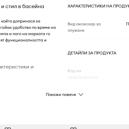
 и стил в басейна
ХАРАКТЕРИСТИКИ НА ПРОДУ
 който допринася за
Вид аксесоар за
П
гайки удобство по време на
плуване
мпа и лого на марката го
нят функционалността и
ДЕТАЙЛИ ЗА ПРОДУКТА
актеристики и
Код на
производителя
Цвят от
Покажи повече
сно поставяне и
производителя
Цвят
ржането на косата