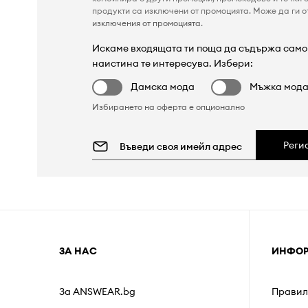
продукти са изключени от промоцията. Може да ги от
изключения от промоцията
.
Искаме входящата ти поща да съдържа само 
наистина те интересува. Избери:
Дамска мода
Мъжка мод
Избирането на оферта е опционално
Реги
ЗА НАС
ИНФО
За ANSWEAR.bg
Правил