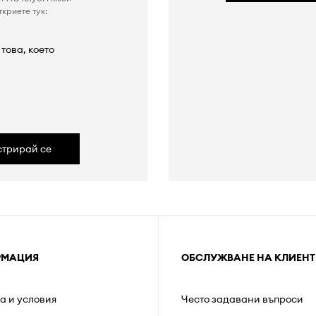
криете тук:
това, което
а
стрирай се
РМАЦИЯ
ОБСЛУЖВАНЕ НА КЛИЕНТ
а и условия
Често задавани въпроси