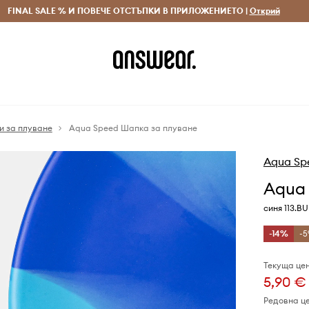
 и връщане за поръчки над 70 EUR
FINAL SALE % И ПОВЕЧЕ ОТСТЪПКИ В ПРИЛОЖЕНИЕТО |
Доставка 1-5 дни
Открий
Сп
и за плуване
Aqua Speed Шапка за плуване
Aqua Sp
Aqua
синя 113.B
-14%
-5
Текуща цен
5,90 €
Редовна ц