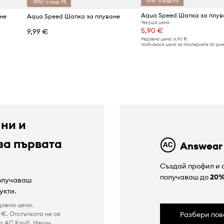
-5%* с код: FS
-15%* с код: FS
Aqua Speed Шапка за плув
не
Aqua Speed Шапка за плуване
Текуща цена:
5,90 €
9,99 €
Редовна цена:
6,90 €
Най-ниска цена за последните 30 дни
 ни и
за първата
Answear
Създай профил и с
получаваш до
20
получаваш
укти.
довна цена.
€. Отстъпката не се
Разбери пов
т AC Клуб. Някои