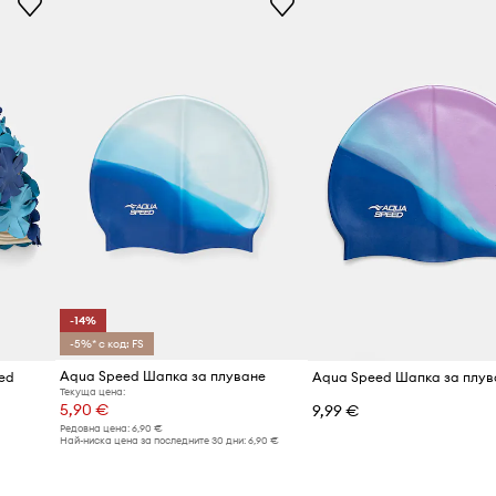
Марка
ва комфортно
Код на продукта
дълготрайна
добавя спортен
гане към формата на
-14%
 от екипировката за
-5%* с код: FS
Aqua Speed Шапка за плуване
ed
Aqua Speed Шапка за плув
Текуща цена:
5,90 €
9,99 €
Редовна цена:
6,90 €
Най-ниска цена за последните 30 дни:
6,90 €