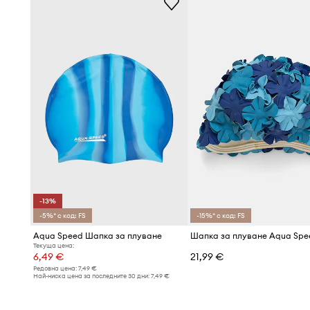
Проектирана с мисъл за
водни активности
, позволя
плуване и тренировки в басейна
Създадена от
издръжлив материал
, отличава се с 
устойчивост на разтягане и повреди
Декорирана с
динамична щампа и лого
на марката, 
характер към вашата визия
Предназначена за
жени
, предлага оптимално приля
главата, повишавайки комфорта
-13%
В
син цвят
, представлява естетичен и видим елемент
-5%* с код: FS
-15%* с код: FS
плуване
Aqua Speed Шапка за плуване
Шапка за плуване Aqua Spe
Текуща цена:
6,49 €
21,99 €
Редовна цена:
7,49 €
Най-ниска цена за последните 30 дни:
7,49 €