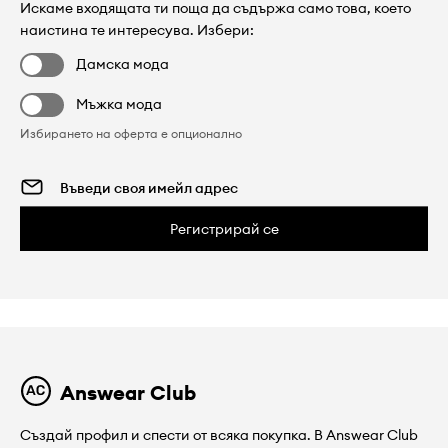
Искаме входящата ти поща да съдържа само това, което
наистина те интересува. Избери:
Дамска мода
Мъжка мода
Избирането на оферта е опционално
Регистрирай се
Answear Club
Създай профил и спести от всяка покупка. В Answear Club