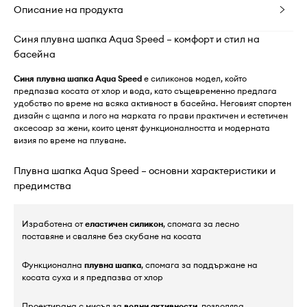
Описание на продукта
Синя плувна шапка Aqua Speed – комфорт и стил на
басейна
Синя плувна шапка Aqua Speed
е силиконов модел, който
предпазва косата от хлор и вода, като същевременно предлага
удобство по време на всяка активност в басейна. Неговият спортен
дизайн с щампа и лого на марката го прави практичен и естетичен
аксесоар за жени, които ценят функционалността и модерната
визия по време на плуване.
Плувна шапка Aqua Speed – основни характеристики и
предимства
Изработена от
еластичен силикон
, спомага за лесно
поставяне и сваляне без скубане на косата
Функционална
плувна шапка
, спомага за поддържане на
косата суха и я предпазва от хлор
Проектирана с мисъл за
водни активности
, позволява