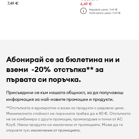
7,49 €
6,49 €
Редовна цена:
7,49 €
Най-ниска цена:
7,49 €
Абонирай се за бюлетина ни и
вземи
-20%
отстъпка** за
първата си поръчка.
Присъедини се към нашата общност, за да получаваш
информация за най-новите промоции и продукти.
**Отстъпката е еднократна и важи за продукти с редовна цена.
Минималната стойност на поръчката трябва да е 80 €. Отстъпката
не се комбинира с други промоции, промокодове и точки от AC
Клуб. Някои продукти са изключени от промоцията. Може да ги
откриете тук:
изключения от промоцията
.