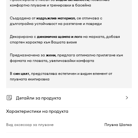
комфортно плуване и тренировки в басейна
Създадена от
издръжлив материал
, се отличава с
дълготрайна устойчивост на разтягане и повреди
Декорирана с
динамична щампа и лого
на марката, добавя
спортен характер към Вашата визия
Предназначена за
жени
, предлага оптимално прилягане към
формата на главата, увеличавайки комфорта
В
син цвят
, представлява естетичен и видим елемент от
плувната екипировка
Детайли за продукта
Характеристики на продукта
Вид аксесоар за плуване
Плувна Шапка