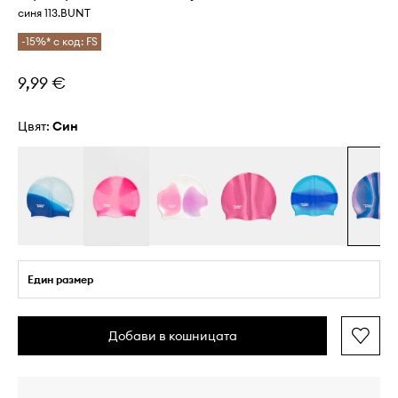
синя 113.BUNT
-15%* с код: FS
9,99 €
Цвят:
син
Един размер
Добави в кошницата