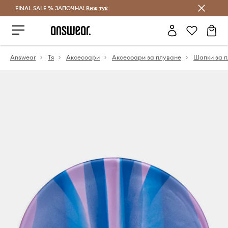
FINAL SALE % ЗАПОЧНА!
Спестявай с Answear Club
Виж тук
Answear
Тя
Аксесоари
Аксесоари за плуване
Шапки за 