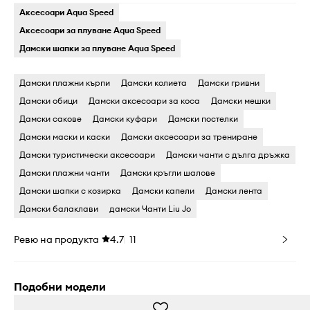
Аксесоари Aqua Speed
Аксесоари за плуване Aqua Speed
Дамски шапки за плуване Aqua Speed
Дамски плажни кърпи
Дамски колиета
Дамски гривни
Дамски обици
Дамски аксесоари за коса
Дамски мешки
Дамски сакове
Дамски куфари
Дамски постелки
Дамски маски и каски
Дамски аксесоари за трениране
Дамски туристически аксесоари
Дамски чанти с дълга дръжка
Дамски плажни чанти
Дамски кръгли шалове
Дамски шапки с козирка
Дамски капели
Дамски лента
Дамски балаклави
дамски Чанти Liu Jo
Ревю на продукта
4.7
11
Подобни модели