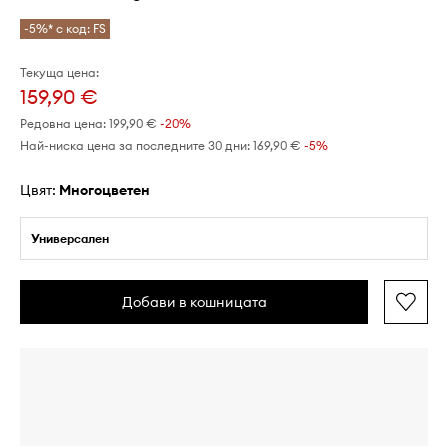
-5%* с код: FS
Текуща цена:
159,90 €
Редовна цена:
199,90 €
-20%
Най-ниска цена за последните 30 дни:
169,90 €
 -5%
Цвят:
многоцветен
Универсален
Добави в кошницата