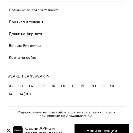
Политика за поверителност
Правила и Условия
Данни на фирмата
Вашите Бисквитки
Карта на сайта
WEARETHEANSWEAR IN:
BG
CY
CZ
GR
HR
HU
IT
PL
RO
SI
SK
UA
UA(RU)
Съдържанието на този сайт е защитено с авторски права и
принадлежи на Answear.com S.A.
Свали APP-a и
Нови колекции
пазарувай лесно!