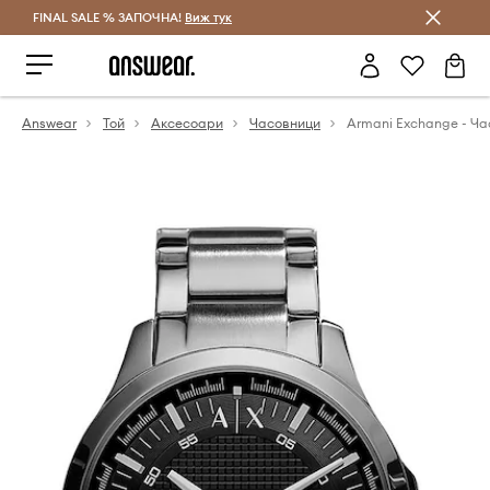
FINAL SALE % ЗАПОЧНА!
Спестявай с Answear Club
Виж тук
Answear
Той
Аксесоари
Часовници