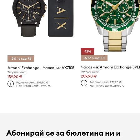
-12%
-5%* с код: FS
-5%* с код: FS
Часовник Armani Exchange SP
Armani Exchange - Часовник AX7105
Текуща цена:
Текуща цена:
209,90 €
159,90 €
Редовна цена:
279,90 €
Редовна цена:
209,90 €
Най-ниска цена:
239,90 €
Най-ниска цена:
169,90 €
Абонирай се за бюлетина ни и