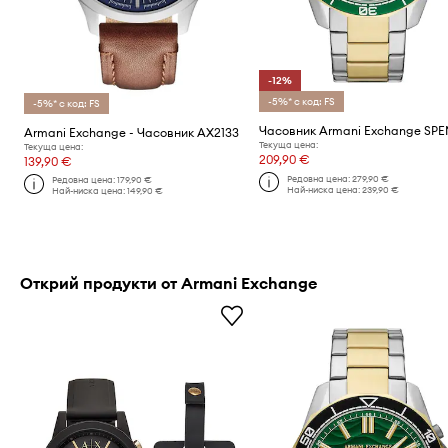
-12%
-5%* с код: FS
-5%* с код: FS
Часовник Armani Exchange SP
Armani Exchange - Часовник AX2133
Текуща цена:
Текуща цена:
209,90 €
139,90 €
Редовна цена:
279,90 €
Редовна цена:
179,90 €
Най-ниска цена:
239,90 €
Най-ниска цена:
149,90 €
Открий продукти от Armani Exchange