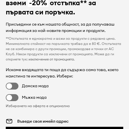
вземи
-20%
отстъпка** за
първата си поръчка.
Присъедини се към нашата общност, за да получаваш
информация за най-новите промоции и продукти.
**Отстъпката е еднократна и важи за продукти с редовна цена.
Минималната стойност на поръчката трябва да е 80 €. Отстъпката
не се комбинира с други промоции, промокодове и точки от AC
Клуб. Някои продукти са изключени от промоцията. Може да ги
откриете тук:
изключения от промоцията
.
Искаме входящата ти поща да съдържа само това, което
наистина те интересува. Избери:
Дамска мода
Мъжка мода
Избирането на оферта е опционално