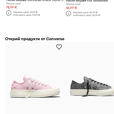
Ниски кецове Fila Sandblast
Текуща цена:
Текуща цена:
78,99 €
46,99 €
Редовна цена:
99,99 €
Редовна цена:
85,99 €
Най-ниска цена:
99,99 €
Най-ниска цена:
52,99 €
Открий продукти от Converse