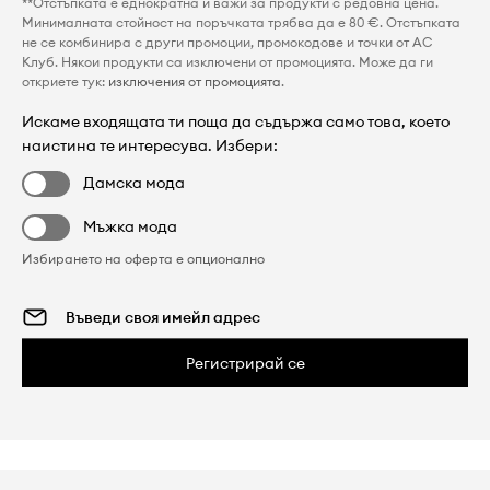
**Отстъпката е еднократна и важи за продукти с редовна цена.
Минималната стойност на поръчката трябва да е 80 €. Отстъпката
не се комбинира с други промоции, промокодове и точки от AC
Клуб. Някои продукти са изключени от промоцията. Може да ги
откриете тук:
изключения от промоцията
.
Искаме входящата ти поща да съдържа само това, което
наистина те интересува. Избери:
Дамска мода
Мъжка мода
Избирането на оферта е опционално
Регистрирай се