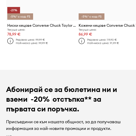
-21%
-5%* с код: FS
-5%* с код: FS
Ниски кецове Converse Chuck Taylor All Star Lift
Кожени кецове Converse Chuck 
Текуща цена:
Текуща цена:
78,99 €
86,99 €
Редовна цена:
99,99 €
Редовна цена:
119,90 €
Най-ниска цена:
99,99 €
Най-ниска цена:
91,99 €
Абонирай се за бюлетина ни и
вземи
-20%
отстъпка** за
първата си поръчка.
Присъедини се към нашата общност, за да получаваш
информация за най-новите промоции и продукти.