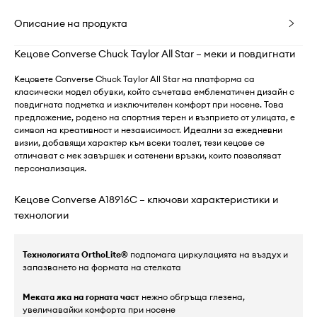
Описание на продукта
Кецове Converse Chuck Taylor All Star – меки и повдигнати
Кецовете Converse Chuck Taylor All Star на платформа са
класически модел обувки, който съчетава емблематичен дизайн с
повдигната подметка и изключителен комфорт при носене. Това
предложение, родено на спортния терен и възприето от улицата, е
символ на креативност и независимост. Идеални за ежедневни
визии, добавящи характер към всеки тоалет, тези кецове се
отличават с мек завършек и сатенени връзки, които позволяват
персонализация.
Кецове Converse A18916C – ключови характеристики и
технологии
Технологията OrthoLite®
подпомага циркулацията на въздух и
запазването на формата на стелката
Меката яка на горната част
нежно обгръща глезена,
увеличавайки комфорта при носене