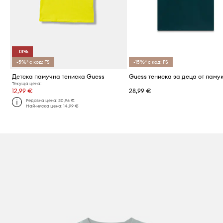
-13%
-5%* с код: FS
-15%* с код: FS
Детска памучна тениска Guess
Guess тениска за деца от паму
Текуща цена:
12,99 €
28,99 €
Редовна цена:
20,96 €
Най-ниска цена:
14,99 €