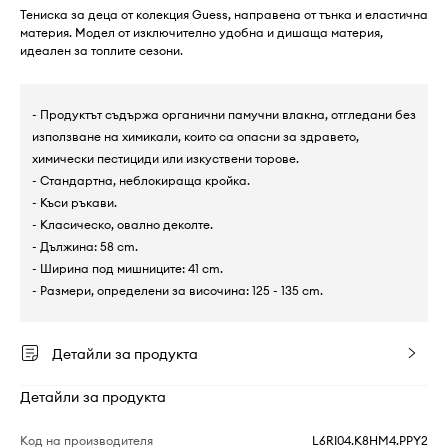
Тениска за деца от колекция Guess, направена от тънка и еластична
материя. Модел от изключително удобна и дишаща материя,
идеален за топлите сезони.
- Продуктът съдържа органични памучни влакна, отгледани без
използване на химикали, които са опасни за здравето,
химически пестициди или изкуствени торове.
- Стандартна, неблокираща кройка.
- Къси ръкави.
- Класическо, овално деколте.
- Дължина: 58 cm.
- Ширина под мишниците: 41 cm.
- Размери, определени за височина: 125 - 135 cm.
Детайли за продукта
Детайли за продукта
Код на производителя
L6RI04.K8HM4.PPY2