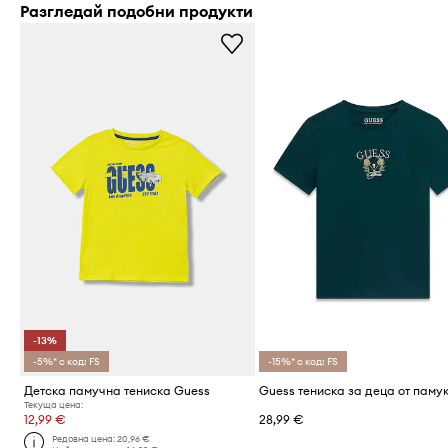
Разгледай подобни продукти
-13%
-5%* с код: FS
-15%* с код: FS
Детска памучна тениска Guess
Guess тениска за деца от паму
Текуща цена:
12,99 €
28,99 €
Редовна цена:
20,96 €