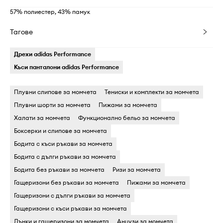
57% полиестер, 43% памук
Тагове
Дрехи adidas Performance
Къси панталони adidas Performance
Плувни слипове за момчета
Тениски и комплекти за момчета
Плувни шорти за момчета
Пижами за момчета
Халати за момчета
Функционално бельо за момчета
Боксерки и слипове за момчета
Бодита c къси ръкави за момчета
Бодита c дълги ръкави за момчета
Бодита без ръкави за момчета
Ризи за момчета
Гащеризони без ръкави за момчета
Пижами за момчета
Гащеризони c дълги ръкави за момчета
Гащеризони c къси ръкави за момчета
Дънки и гащеризони за момчета
Анцузи за момчета