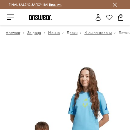
FINAL SALE % ЗАПОЧНА!
Спестявай с Answear Club
Виж тук
Answear
За деца
Момче
Дрехи
Къси панталони