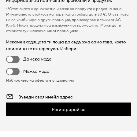
информация за най-новите промоции и продукти.
**Отстъпката е еднократна и важи за продукти с редовна цена.
Минималната стойност на поръчката трябва да е 80 €. Отстъпката
не се комбинира с други промоции, промокодове и точки от AC
Клуб. Някои продукти са изключени от промоцията. Може да ги
откриете тук:
изключения от промоцията
.
Искаме входящата ти поща да съдържа само това, което
наистина те интересува. Избери:
Дамска мода
Мъжка мода
Избирането на оферта е опционално
Регистрирай се