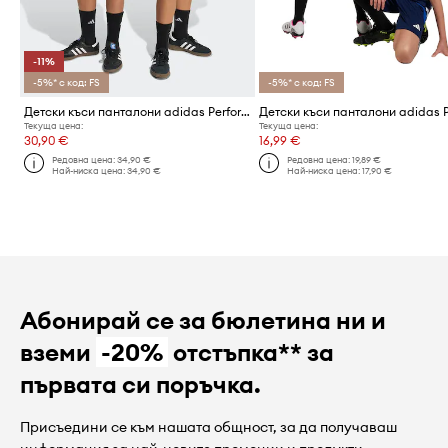
-11%
-5%* с код: FS
-5%* с код: FS
Детски къси панталони adidas Performance
Текуща цена:
Текуща цена:
30,90 €
16,99 €
Редовна цена:
34,90 €
Редовна цена:
19,89 €
Най-ниска цена:
34,90 €
Най-ниска цена:
17,90 €
Абонирай се за бюлетина ни и
вземи
-20%
отстъпка** за
първата си поръчка.
Присъедини се към нашата общност, за да получаваш