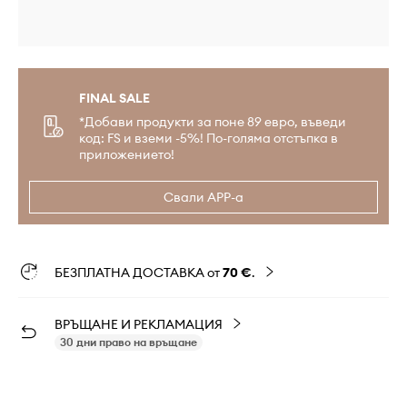
FINAL SALE
*Добави продукти за поне 89 евро, въведи
код: FS и вземи -5%! По-голяма отстъпка в
приложението!
Свали APP-а
БЕЗПЛАТНА ДОСТАВКА от
70 €
.
ВРЪЩАНЕ И РЕКЛАМАЦИЯ
30 дни право на връщане