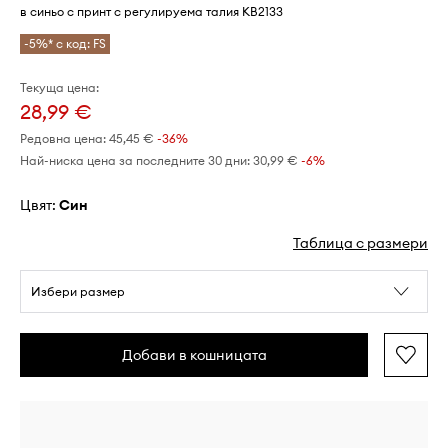
в синьо с принт с регулируема талия KB2133
-5%* с код: FS
Текуща цена:
28,99 €
Редовна цена:
45,45 €
-36%
Най-ниска цена за последните 30 дни:
30,99 €
 -6%
Цвят:
син
Таблица с размери
Избери размер
Добави в кошницата