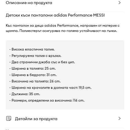
Описание на продукта
Детски къси панталони adidas Performance MESSI
Къс панталон за деца adidas Performance, направен от материя с
щампа. Полиестерът осигурява по-голяма устойчивост на гънки.
- Висока еластична талия.
- Регулируема талия с връзки.
- Два странични джоба със и без цип.
- Ширина в талията: 25 cm.
- Ширина в бедрата: 31 cm.
- Височина на талията: 26 cm.
- Ширина на крачолите в долната част: 19,5 cm.
- Дължина: 35 cm.
- Размери, определени за височина: 116 cm.
Детайли за продукта