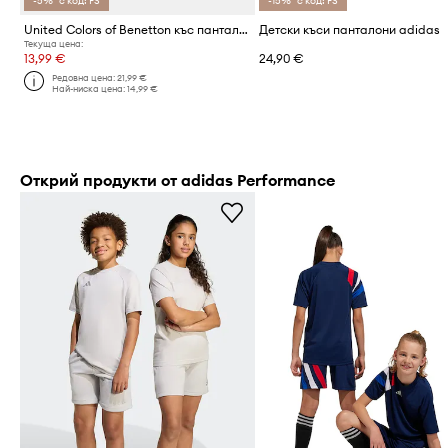
-5%* с код: FS
-15%* с код: FS
United Colors of Benetton къс панталон за деца от памук
Детски къси панталони adidas
Текуща цена:
13,99 €
24,90 €
Редовна цена:
21,99 €
Най-ниска цена:
14,99 €
Открий продукти от adidas Performance