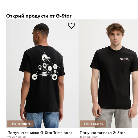
Открий продукти от G-Star
-5%* с код: FS
-5%* с код: FS
Памучна тениска G-Star Trims back
Памучна тениска G-Star
Текуща цена:
Текуща цена: