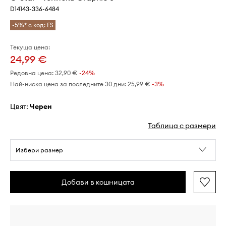
D14143-336-6484
-5%* с код: FS
Текуща цена:
24,99 €
Редовна цена:
32,90 €
-24%
Най-ниска цена за последните 30 дни:
25,99 €
 -3%
Цвят:
черен
Таблица с размери
Избери размер
Добави в кошницата