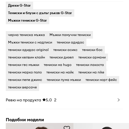
Дрехи G-Star
Тениски и блузи с дълъг ръкав G-Star
Мъжки тениски G-Star
черна тениска мъжка
Мъжки памучни тениски
Мъжки тениски с надписи
тениски адидас
тениски адидас original
тениски асикс
тениски бос
тениски келвин клайн
тениски дизел
тениски армани
тениски гес мъжки
тениски на hugo
тениски лакоста
тениски марко поло
тениски на найк
тениски на nike
тениски пепе джинс
тениски пума мъжки
тениски норт фейс
тениски версаче
Ревю на продукта
5.0
2
Подобни модели