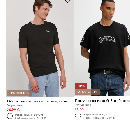
-12%
-5%* с код: FS
-5%* с код: FS
G-Star тениска мъжка от памук с еластан Slim base
Текуща цена:
Текуща цена:
35,99 €
20,99 €
Редовна цена:
61,30 €
Редовна цена:
28,90 €
Най-ниска цена:
40,99 €
Най-ниска цена:
22,99 €