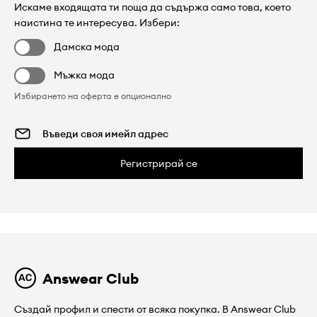
Искаме входящата ти поща да съдържа само това, което
наистина те интересува. Избери:
Дамска мода
Мъжка мода
Избирането на оферта е опционално
Регистрирай се
Answear Club
Създай профил и спести от всяка покупка. В Answear Club