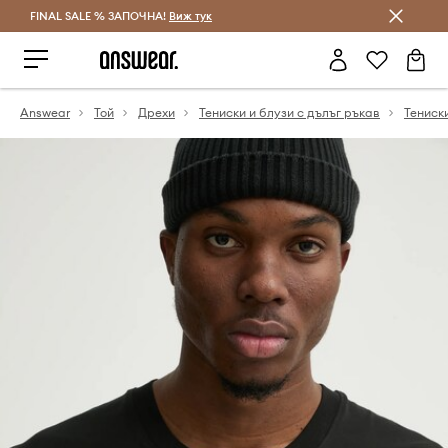
FINAL SALE % ЗАПОЧНА!
Спестявай с Answear Club
Виж тук
Answear
Той
Дрехи
Тениски и блузи с дълъг ръкав
Тениск