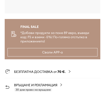
FINAL SALE
*Добави продукти за поне 89 евро, въведи
код: FS и вземи -5%! По-голяма отстъпка в
приложението!
Свали APP-а
БЕЗПЛАТНА ДОСТАВКА от
70 €
.
ВРЪЩАНЕ И РЕКЛАМАЦИЯ
30 дни право на връщане