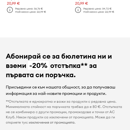
20,99 €
20,99 €
Редовна цена:
36,76 €
Редовна цена:
34,72 €
Най-ниска цена:
22,99 €
Най-ниска цена:
22,99 €
Абонирай се за бюлетина ни и
вземи
-20%
отстъпка** за
първата си поръчка.
Присъедини се към нашата общност, за да получаваш
информация за най-новите промоции и продукти.
**Отстъпката е еднократна и важи за продукти с редовна цена.
Минималната стойност на поръчката трябва да е 80 €. Отстъпката
не се комбинира с други промоции, промокодове и точки от AC
Клуб. Някои продукти са изключени от промоцията. Може да ги
откриете тук:
изключения от промоцията
.