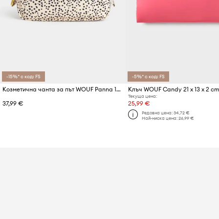
-15%* с код: FS
-5%* с код: FS
Козметична чанта за път WOUF Panna 15 x 6,5 x 10 cm
Клъч WOUF Candy 21 x 13 x 2 c
Текуща цена:
37,99 €
25,99 €
Редовна цена:
34,72 €
Най-ниска цена:
26,99 €