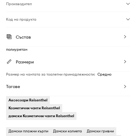
Производител
Код на продукта
Състав
полиуретан
Размери
Размер на чантата за тоалетни принадлежности
:
Средно
Тагове
Аксесоари Reisenthel
Козметични чанти Reisenthel
дамски Козметични чанти Reisenthel
Дамски плажни кърпи
Дамски колиета
Дамски гривни