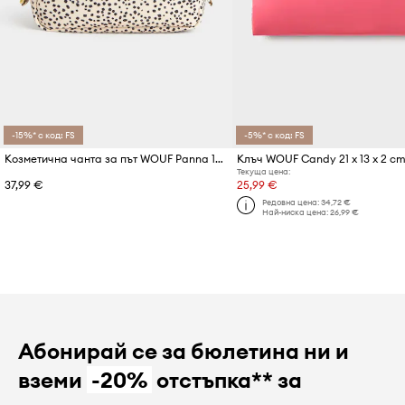
-15%* с код: FS
-5%* с код: FS
Козметична чанта за път WOUF Panna 15 x 6,5 x 10 cm
Клъч WOUF Candy 21 x 13 x 2 c
Текуща цена:
37,99 €
25,99 €
Редовна цена:
34,72 €
Най-ниска цена:
26,99 €
Абонирай се за бюлетина ни и
вземи
-20%
отстъпка** за