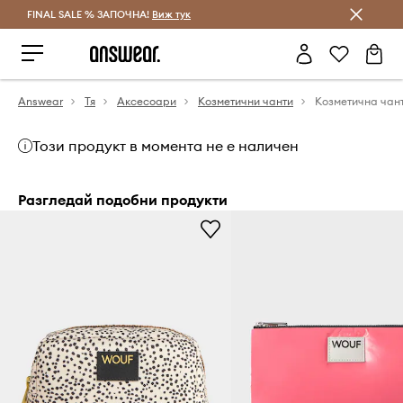
FINAL SALE % ЗАПОЧНА!
Спестявай с Answear Club
Виж тук
Answear
Тя
Аксесоари
Козметични чанти
Козметична чант
Този продукт в момента не е наличен
Разгледай подобни продукти