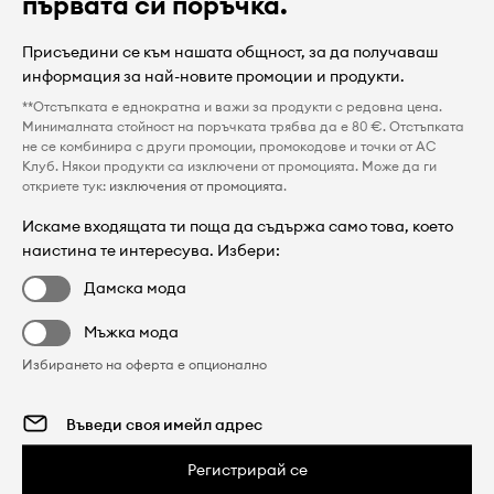
първата си поръчка.
Присъедини се към нашата общност, за да получаваш
информация за най-новите промоции и продукти.
**Отстъпката е еднократна и важи за продукти с редовна цена.
Минималната стойност на поръчката трябва да е 80 €. Отстъпката
не се комбинира с други промоции, промокодове и точки от AC
Клуб. Някои продукти са изключени от промоцията. Може да ги
откриете тук:
изключения от промоцията
.
Искаме входящата ти поща да съдържа само това, което
наистина те интересува. Избери:
Дамска мода
Мъжка мода
Избирането на оферта е опционално
Регистрирай се