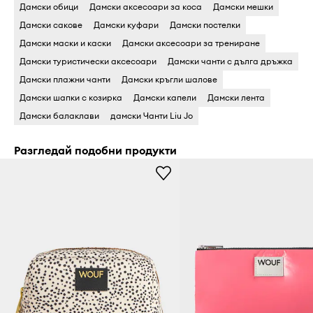
Дамски обици
Дамски аксесоари за коса
Дамски мешки
Дамски сакове
Дамски куфари
Дамски постелки
Дамски маски и каски
Дамски аксесоари за трениране
Дамски туристически аксесоари
Дамски чанти с дълга дръжка
Дамски плажни чанти
Дамски кръгли шалове
Дамски шапки с козирка
Дамски капели
Дамски лента
Дамски балаклави
дамски Чанти Liu Jo
Разгледай подобни продукти