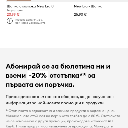
Шапка с козирка New Era 0
New Era - Шапка
Текуща цена:
20,99 €
25,90 €
Редовна цена:
34,72 €
Най-ниска цена:
22,99 €
Абонирай се за бюлетина ни и
вземи
-20%
отстъпка** за
първата си поръчка.
Присъедини се към нашата общност, за да получаваш
информация за най-новите промоции и продукти.
**Отстъпката е еднократна и важи за продукти с редовна цена.
Минималната стойност на поръчката трябва да е 80 €. Отстъпката
не се комбинира с други промоции, промокодове и точки от AC
Клуб. Някои продукти са изключени от промоцията. Може да ги