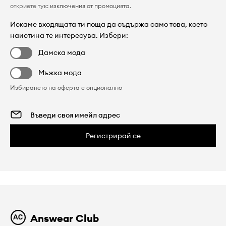
откриете тук:
изключения от промоцията
.
Искаме входящата ти поща да съдържа само това, което
наистина те интересува. Избери:
Дамска мода
Мъжка мода
Избирането на оферта е опционално
Регистрирай се
Answear Club