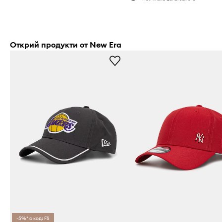
Открий продукти от New Era
-5%* с код: FS