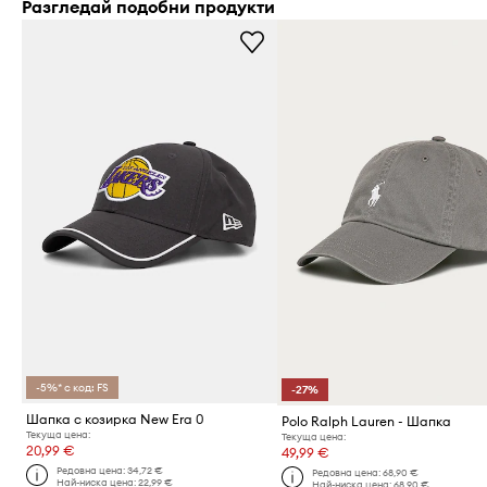
Разгледай подобни продукти
-5%* с код: FS
-27%
Шапка с козирка New Era 0
Polo Ralph Lauren - Шапка
Текуща цена:
Текуща цена:
20,99 €
49,99 €
Редовна цена:
34,72 €
Редовна цена:
68,90 €
Най-ниска цена:
22,99 €
Най-ниска цена:
68,90 €