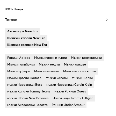
100% Памук
Тагове
Аксесоари New Era
Шапки и капели New Era
Шапки с козирка New Era
Раници Adidas
Мъжки плажни кърпи
Мъжки вратовръзки
Мъжки папийонки
Мъжки мешки
Мъжки сакове
Мъжки куфари
Мъжки постелки
Мъжки маски и каски
Мъжки кръгли шалове
Мъжки капели
Мъжки шапки
мъжки Часовници Boss
мъжки Часовници Calvin Klein
мъжки Колани Tommy Jeans
мъжки Раници Guess
мъжки Шапки New Balance
Часовници Tommy Hilfiger
мъжки Аксесоари Lacoste
Раници Under Armour