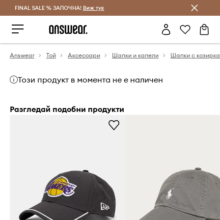
FINAL SALE % ЗАПОЧНА!
Спестявай с Answear Club
Виж тук
Answear
Той
Аксесоари
Шапки и капели
Шапки с козирка
Този продукт в момента не е наличен
Разгледай подобни продукти