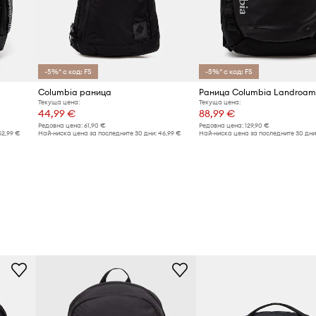
-5%* с код: FS
-5%* с код: FS
Columbia раница
Раница Columbia Landroam
Текуща цена:
Текуща цена:
44,99 €
88,99 €
Редовна цена:
61,90 €
Редовна цена:
129,90 €
52,99 €
Най-ниска цена за последните 30 дни:
46,99 €
Най-ниска цена за последните 30 дни