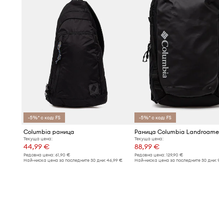
-5%* с код: FS
-5%* с код: FS
Columbia раница
Раница Columbia Landroame
Текуща цена:
Текуща цена:
44,99 €
88,99 €
Редовна цена:
61,90 €
Редовна цена:
129,90 €
Най-ниска цена за последните 30 дни:
46,99 €
Най-ниска цена за последните 30 дни: