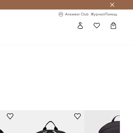
естявай с Answear Club
-20% за първа поръчка
Answear Club
Журнал
Помощ