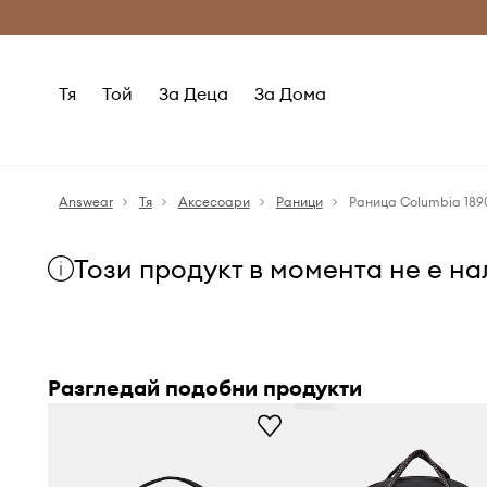
Само оригинални продукти
Безплатни доставка
Тя
Той
За Деца
За Дома
Answear
Тя
Аксесоари
Раници
Раница Columbia 189
Този продукт в момента не е н
Разгледай подобни продукти