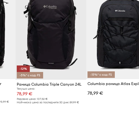
-12%
-15%* с код: FS
-5%* с код: FS
r
Columbia раница Atlas Expl
Раница Columbia Triple Canyon 24L
Текуща цена:
78,99 €
78,99 €
Редовна цена:
107,32 €
93,99 €
Най-ниска цена за последните 30 дни:
89,99 €