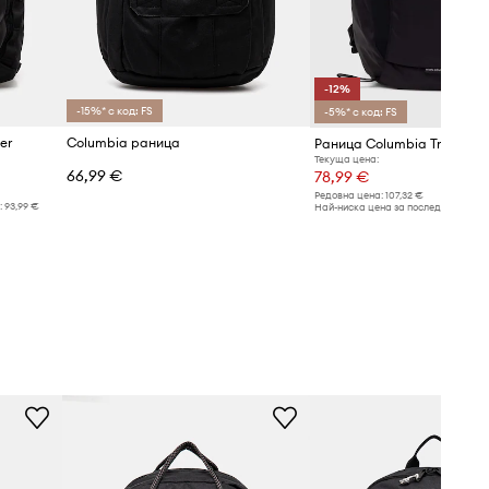
-12%
-15%* с код: FS
-5%* с код: FS
er
Columbia раница
Раница Columbia Triple Ca
Текуща цена:
66,99 €
78,99 €
Редовна цена:
107,32 €
:
93,99 €
Най-ниска цена за последните 30 дн