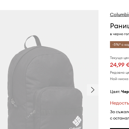
Columbi
Раниц
в черно го
-5%* с ко
Текуща цен
24,99 
Редовна ц
Най-ниска 
Цвят:
че
Недостъ
За съжал
с остана