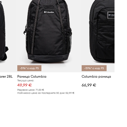
-5%* с код: FS
-15%* с код: FS
orer 28L
Раница Columbia
Columbia раница
Текуща цена:
49,99 €
66,99 €
Редовна цена:
71,53 €
Най-ниска цена за последните 30 дни:
52,99 €