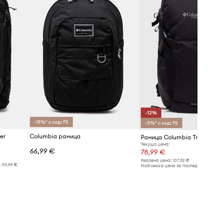
-12%
-15%* с код: FS
-5%* с код: FS
er
Columbia раница
Раница Columbia Triple Ca
Текуща цена:
66,99 €
78,99 €
Редовна цена:
107,32 €
:
93,99 €
Най-ниска цена за последните 30 дн