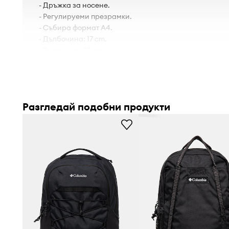
- Дръжка за носене.
- Регулируеми презрамки.
- Събира формат А4.
- Дълбочина: 17 cm.
- Височина: 43 cm.
- Ширина в основата: 30 cm.
Разгледай подобни продукти