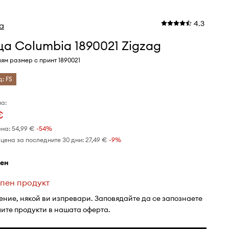
4.3
a
а Columbia 1890021 Zigzag
лям размер с принт 1890021
д: FS
а:
€
ена:
54,99 €
-54%
цена за последните 30 дни:
27,49 €
 -9%
рен
пен продукт
ение, някой ви изпревари. Заповядайте да се запознаете
лите продукти в нашата оферта.