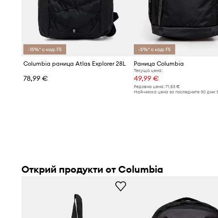
-15%* с код: FS
-5%* с код: FS
Columbia раница Atlas Explorer 28L
Раница Columbia
Текуща цена:
78,99 €
49,99 €
Редовна цена:
71,53 €
Най-ниска цена за последните 30 дни:
Открий продукти от Columbia