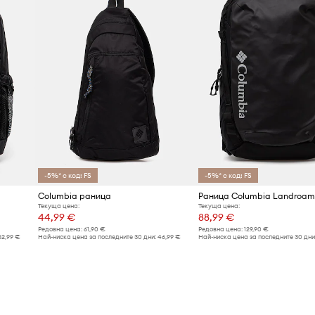
-5%* с код: FS
-5%* с код: FS
Columbia раница
Раница Columbia Landroam
Текуща цена:
Текуща цена:
44,99 €
88,99 €
Редовна цена:
61,90 €
Редовна цена:
129,90 €
52,99 €
Най-ниска цена за последните 30 дни:
46,99 €
Най-ниска цена за последните 30 дни