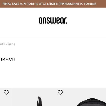
 и връщане за поръчки над 70 EUR
FINAL SALE % И ПОВЕЧЕ ОТСТЪПКИ В ПРИЛОЖЕНИЕТО |
Доставка 1-5 дни
Открий
Сп
0021 Zigzag
аличен