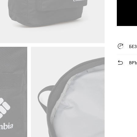
БЕ
ВР