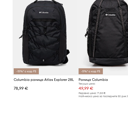
-15%* с код: FS
-5%* с код: FS
Columbia раница Atlas Explorer 28L
Раница Columbia
Текуща цена:
78,99 €
49,99 €
Редовна цена:
71,53 €
Най-ниска цена за последните 30 дни: