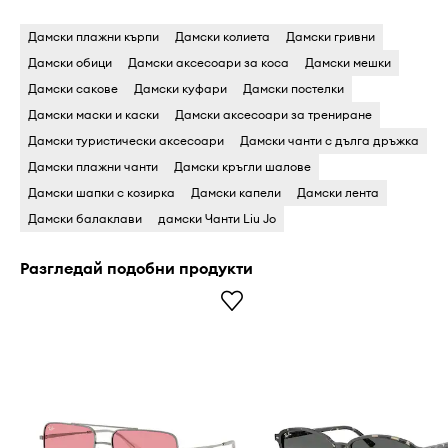
Дамски плажни кърпи
Дамски колиета
Дамски гривни
Дамски обици
Дамски аксесоари за коса
Дамски мешки
Дамски сакове
Дамски куфари
Дамски постелки
Дамски маски и каски
Дамски аксесоари за трениране
Дамски туристически аксесоари
Дамски чанти с дълга дръжка
Дамски плажни чанти
Дамски кръгли шалове
Дамски шапки с козирка
Дамски капели
Дамски лента
Дамски балаклави
дамски Чанти Liu Jo
Разгледай подобни продукти