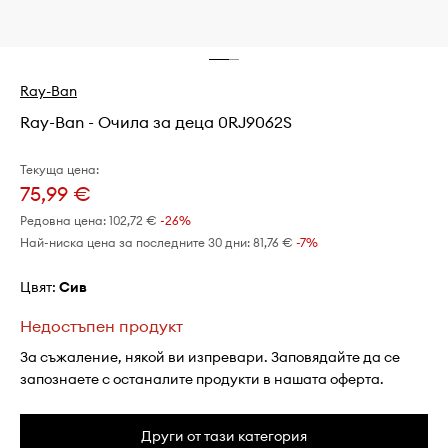
Ray-Ban
Ray-Ban - Очила за деца 0RJ9062S
Текуща цена:
75,99 €
Редовна цена:
102,72 €
-26%
Най-ниска цена за последните 30 дни:
81,76 €
 -7%
Цвят:
сив
Недостъпен продукт
За съжаление, някой ви изпревари. Заповядайте да се
запознаете с останалите продукти в нашата оферта.
Други от тази категория