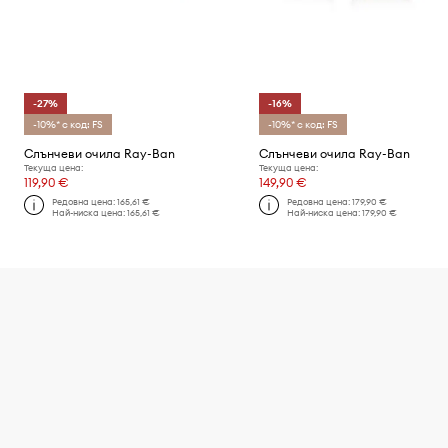
-27%
-16%
-10%* с код: FS
-10%* с код: FS
Слънчеви очила Ray-Ban
Слънчеви очила Ray-Ban
Текуща цена:
Текуща цена:
119,90 €
149,90 €
Редовна цена:
165,61 €
Редовна цена:
179,90 €
Най-ниска цена:
165,61 €
Най-ниска цена:
179,90 €