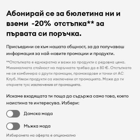
Абонирай се за бюлетина ни и
вземи
-20%
отстъпка** за
първата си поръчка.
Присъедини се към нашата общност, за да получаваш
информация за най-новите промоции и продукти.
**Отстъпката е еднократна и важи за продукти с редовна цена.
Минималната стойност на поръчката трябва да е 80 €. Отстъпката
не се комбинира с други промоции, промокодове и точки от AC
Клуб. Някои продукти са изключени от промоцията. Може да ги
откриете тук:
изключения от промоцията
.
Искаме входящата ти поща да съдържа само това, което
наистина те интересува. Избери:
Дамска мода
Мъжка мода
Избирането на оферта е опционално