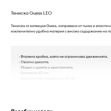
Тениска Guess LEO
Тениска от колекция Guess, направена от тънка и еластич
изключително удобна материя с високо съдържание на п
- Вталена кройка, която не ограничава движенията.
- Овално деколте.
- Модел с щампа и кристалчета.
- Дължина: 62 cm.
- Ширина под мишниците: 45 cm.
- Мерките се отнасят за размер: S.