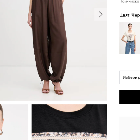
Най-ниска 
Цвят:
че
Избери 