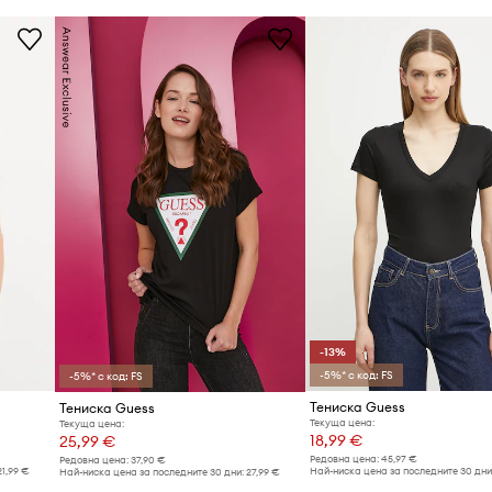
-13%
-5%* с код: FS
-5%* с код: FS
Тениска Guess
Тениска Guess
Текуща цена:
Текуща цена:
18,99 €
25,99 €
Редовна цена:
45,97 €
Редовна цена:
37,90 €
21,99 €
Най-ниска цена за последните 30 дни
Най-ниска цена за последните 30 дни:
27,99 €