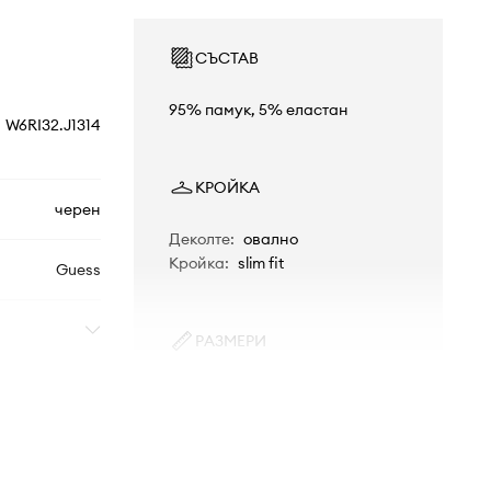
СЪСТАВ
95% памук, 5% еластан
W6RI32.J1314
КРОЙКА
черен
Деколте
:
овално
Кройка
:
slim fit
Guess
РАЗМЕРИ
Моделът в снимката е висок 176
см и носи размер S
Стандартен размер
Препоръчваме ви да изберете