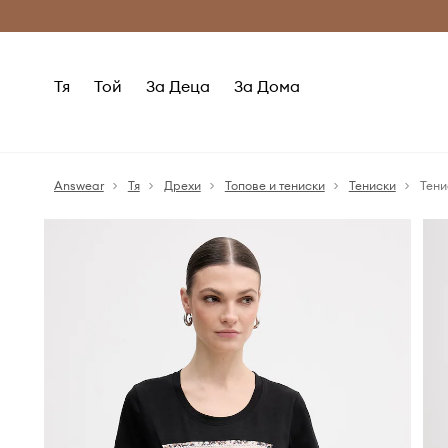
Само оригинални продукти
Безплатни доставка
Тя
Той
За Деца
За Дома
Answear
Тя
Дрехи
Топове и тениски
Тениски
Тени