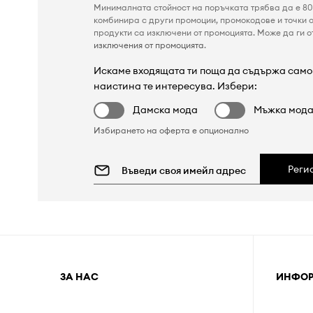
Минималната стойност на поръчката трябва да е 80 
комбинира с други промоции, промокодове и точки о
продукти са изключени от промоцията. Може да ги от
изключения от промоцията
.
Искаме входящата ти поща да съдържа само 
наистина те интересува. Избери:
Дамска мода
Мъжка мод
Избирането на оферта е опционално
Реги
ЗА НАС
ИНФО