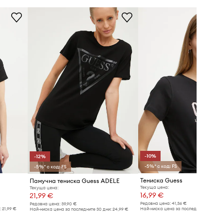
размера, който носите обикновено.
Таблица с размери
-10%
-12%
-5%* с код: FS
-5%* с код: FS
Тениска Guess
Памучна тениска Guess ADELE
Текуща цена:
Текуща цена:
16,99 €
21,99 €
Редовна цена:
41,36 €
Редовна цена:
39,90 €
:
21,99 €
Най-ниска цена за последните 30 дн
Най-ниска цена за последните 30 дни:
24,99 €