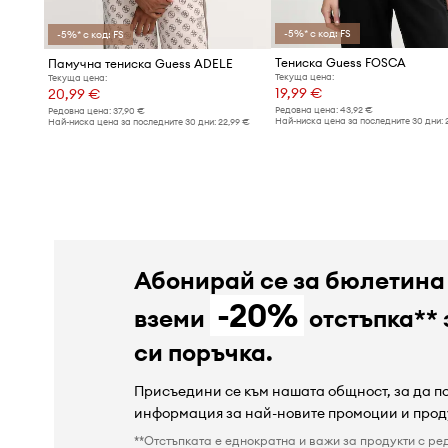
-5%* с код: FS
-5%* с код: FS
Тениска Guess FOSCA
Памучна тениска Guess ADELE
Текуща цена:
Текуща цена:
19,99 €
20,99 €
Редовна цена:
43,92 €
Редовна цена:
37,90 €
Най-ниска цена за последните 30 дни:
Най-ниска цена за последните 30 дни:
22,99 €
Абонирай се за бюлетина
-20%
вземи
отстъпка** 
си поръчка.
Присъедини се към нашата общност, за да 
информация за най-новите промоции и прод
**Отстъпката е еднократна и важи за продукти с ре