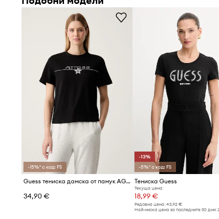
Подобни модели
-13%
-15%* с код: FS
-5%* с код: FS
Guess тениска дамска от памук AGENA
Тениска Guess
Текуща цена:
34,90 €
18,99 €
Редовна цена:
43,92 €
Най-ниска цена за последните 30 дни: