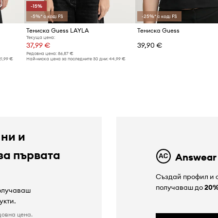
-15%
-5%* с код: FS
-25%* с код: FS
Тениска Guess LAYLA
Тениска Guess
Текуща цена:
37,99 €
39,90 €
Редовна цена:
86,87 €
21,99 €
Най-ниска цена за последните 30 дни:
44,99 €
 ни и
за първата
Answear
Създай профил и с
получаваш до
20
получаваш
укти.
довна цена.