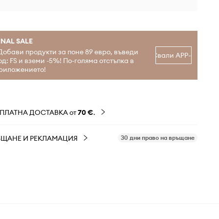
INAL SALE
Добави продукти за поне 89 евро, въведи
Свали APP-а
од: FS и вземи -5%! По-голяма отстъпка в
риложението!
ЗПЛАТНА ДОСТАВКА от
70 €
.
ЪЩАНЕ И РЕКЛАМАЦИЯ
30 дни право на връщане