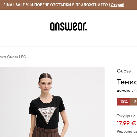
 и връщане за поръчки над 70 EUR
FINAL SALE % И ПОВЕЧЕ ОТСТЪПКИ В ПРИЛОЖЕНИЕТО |
Доставка 1-5 дни
Открий
Сп
ска Guess LEO
Guess
Тени
дамска в ч
-10%
-5
Текуща цен
17,99 €
Редовна ц