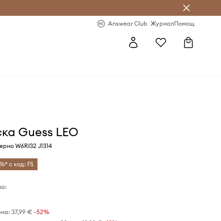
естявай с Answear Club
-20% за първа поръчка
Answear Club
Журнал
Помощ
ска Guess LEO
ерно W6RI32 J1314
%* с код: FS
а:
ена:
37,99 €
-52%