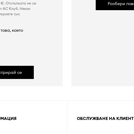
€. Отстъпката не се
Разбери пов
т AC Клуб. Някои
криете тук:
това, което
а
стрирай се
РМАЦИЯ
ОБСЛУЖВАНЕ НА КЛИЕНТ