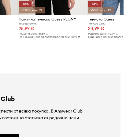
-10%
-16%
-5%* с код: FS
-5%* с код: FS
Памучна тениска Guess PEONY
Тениска Guess
Текуща цена:
Текуща цена:
25,99 €
24,99 €
Редовна цена:
61,30 €
Редовна цена:
42,99 €
Най-ниска цена за последните 30 дни:
28,99 €
Най-ниска цена за последните 30 дн
 Club
пести от всяка покупка. В Answear Club
%
постоянна отстъпка от редовни цени.