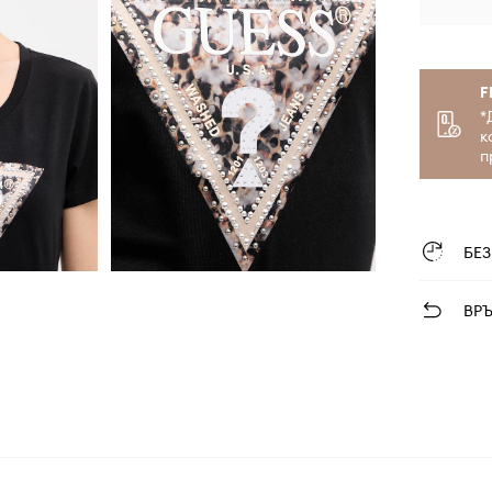
F
*
к
п
БЕ
ВР