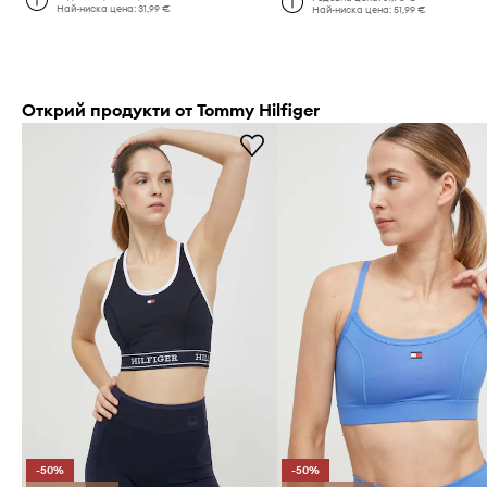
Най-ниска цена:
31,99 €
Най-ниска цена:
51,99 €
Открий продукти от Tommy Hilfiger
-50%
-50%