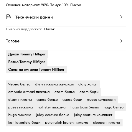
Основен материал: 90% Памук, 10% Ликра
Технически данни
Ниво на поддръжка
:
Нисък
Тагове
Дрехи Tommy Hilfiger
Бельо Tommy Hilfiger
Спортни сутиени Tommy Hilfiger
Черно бельо
dkny пижама женская
dkny халат
emporio armani пижама
etam белье
etam боди
etam пижами
guess бельо
guess боди
guess комплекти
guess пижама
hollister пижама
hugo boss бельо
hugo бельо
hugo пижама
juicy couture белье
juicy couture комплект
karl lagerfeld боди
polo ralph lauren пижама
sleeper пижама