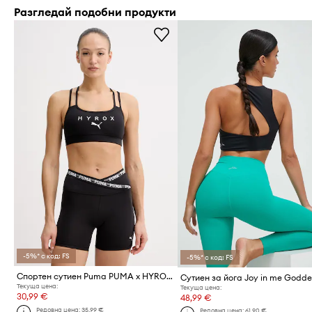
Разгледай подобни продукти
-5%* с код: FS
-5%* с код: FS
Спортен сутиен Puma PUMA x HYROX
Сутиен за йога Joy in me Godde
Текуща цена:
Текуща цена:
30,99 €
48,99 €
Редовна цена:
35,99 €
Редовна цена:
61,90 €