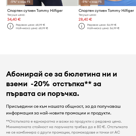
-5%* с код: FS
-5%* с код: FS
Спортен сутиен Tommy Hilfiger
Спортен сутиен Tommy Hilfiger
Текуща цена:
Текуща цена:
34,40 €
28,40 €
Редовна цена:
68,99 €
Редовна цена:
56,99 €
Най-ниска цена:
68,99 €
Най-ниска цена:
56,99 €
Абонирай се за бюлетина ни и
вземи
-20%
отстъпка** за
първата си поръчка.
Присъедини се към нашата общност, за да получаваш
информация за най-новите промоции и продукти.
**Отстъпката е еднократна и важи за продукти с редовна цена.
Минималната стойност на поръчката трябва да е 80 €. Отстъпката
не се комбинира с други промоции, промокодове и точки от AC