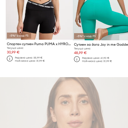
-5%* с код: FS
-5%* с код: FS
Спортен сутиен Puma PUMA x HYROX
Сутиен за йога Joy in me Godde
Текуща цена:
Текуща цена:
30,99 €
48,99 €
Редовна цена:
35,99 €
Редовна цена:
61,90 €
Най-ниска цена:
31,99 €
Най-ниска цена:
51,99 €