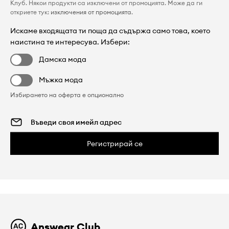
Клуб. Някои продукти са изключени от промоцията. Може да ги
откриете тук:
изключения от промоцията
.
Искаме входящата ти поща да съдържа само това, което
наистина те интересува. Избери:
Дамска мода
Мъжка мода
Избирането на оферта е опционално
Регистрирай се
Answear Club