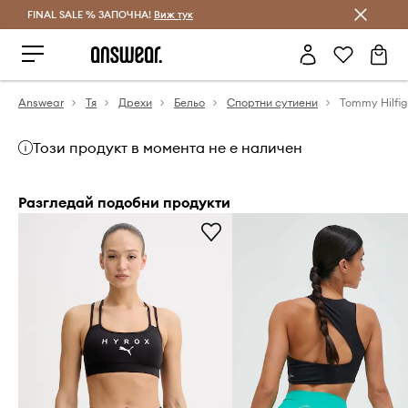
FINAL SALE % ЗАПОЧНА!
Спестявай с Answear Club
Виж тук
Answear
Тя
Дрехи
Бельо
Спортни сутиени
Tommy Hilfig
Този продукт в момента не е наличен
Разгледай подобни продукти