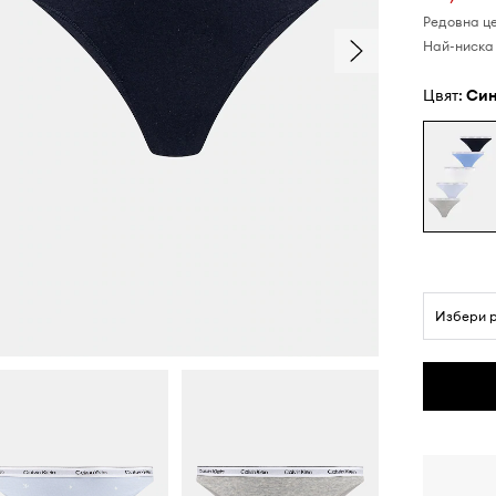
Редовна ц
Най-ниска 
Цвят:
си
Избери 