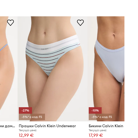
син
lein Underwear
-27%
-10%
-5%* с код: FS
-5%* с код: FS
Calvin Klein Underwear бикини дамски
Прашки Calvin Klein Underwear
Бикини Calvin Klein Underw
Текуща цена:
Текуща цена:
12,99 €
17,99 €