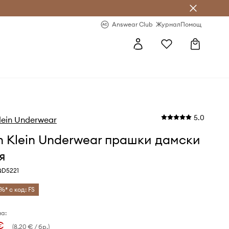
естявай с Answear Club
-20% за първа поръчка
Answear Club
Журнал
Помощ
5.0
lein Underwear
n Klein Underwear прашки дамски
я
QD5221
%* с код: FS
а:
€
(8,20 € / бр.)