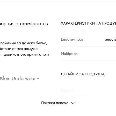
сенция на комфорта в
ХАРАКТЕРИСТИКИ НА ПРОДУ
Еластичност
еласт
дложение за дамско бельо,
отени от мек памук с
Multipack
ят деликатното прилягане и
ДЕТАЙЛИ ЗА ПРОДУКТА
Klein Underwear –
Код на
производителя
Покажи повече
 което позволява
Цвят от
производителя