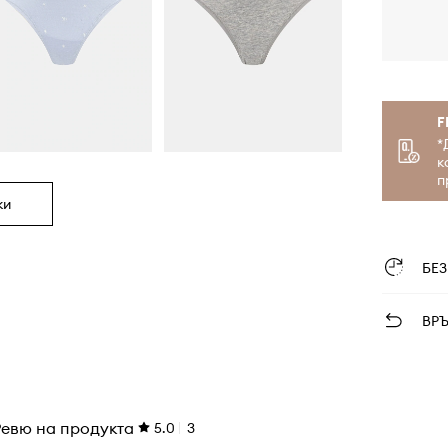
F
*
к
п
ки
БЕ
ВР
Ревю на продукта
5.0
3