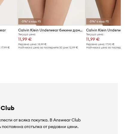
-5%* с код: FS
-5%* с код: FS
ear
Calvin Klein Underwear бикини дамски от памук с еластан
Текуща цена:
Текуща цена:
11,99 €
11,99 €
Редовна цена:
18,99 €
Редовна цена:
17,90 €
:
17,99 €
Най-ниска цена за последните 30 дни:
12,99 €
Най-ниска цена за последните 30 дн
 Club
пести от всяка покупка. В Answear Club
%
постоянна отстъпка от редовни цени.