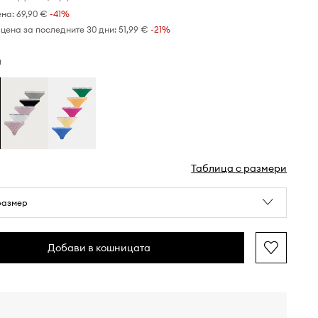
ена:
69,90 €
-41%
цена за последните 30 дни:
51,99 €
 -21%
н
Таблица с размери
размер
Добави в кошницата