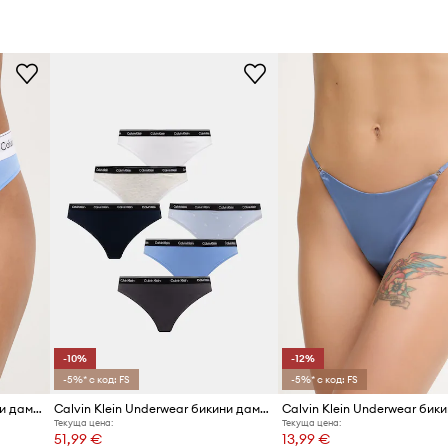
форт при носене и
Цвят
 ханша, без излишен
Марка
Calvin K
Код на продукта
обавя
 който допълва
-10%
-12%
-5%* с код: FS
-5%* с код: FS
Calvin Klein Underwear бикини дамски с памук
Calvin Klein Underwear бикини дамски от памук 7 броя
Текуща цена:
Текуща цена:
51,99 €
13,99 €