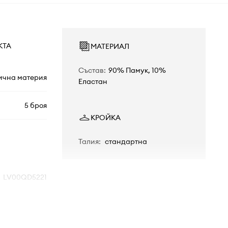
КТА
МАТЕРИАЛ
Състав
:
90% Памук, 10%
ична материя
Еластан
5 броя
КРОЙКА
Талия
:
стандартна
LV00QD5221
3KV