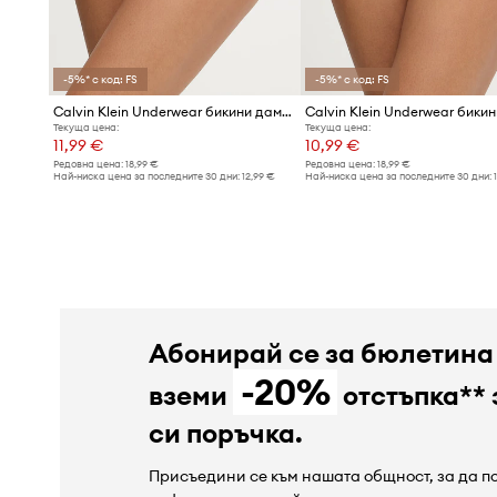
-5%* с код: FS
-5%* с код: FS
Calvin Klein Underwear бикини дамски от памук с еластан
Текуща цена:
Текуща цена:
11,99 €
10,99 €
Редовна цена:
18,99 €
Редовна цена:
18,99 €
Най-ниска цена за последните 30 дни:
12,99 €
Най-ниска цена за последните 30 дни:
Абонирай се за бюлетина
-20%
вземи
отстъпка** 
си поръчка.
Присъедини се към нашата общност, за да 