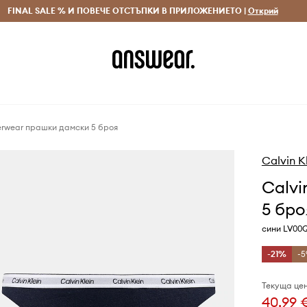
 и връщане за поръчки над 70 EUR
FINAL SALE % И ПОВЕЧЕ ОТСТЪПКИ В ПРИЛОЖЕНИЕТО |
Доставка 1-5 дни
Открий
Сп
derwear прашки дамски 5 броя
Calvin K
Calvi
5 бро
сини LV00
-21%
-5
Текуща цен
40,99 