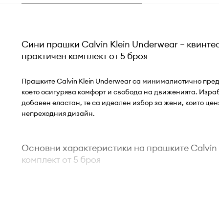
Сини прашки Calvin Klein Underwear – квинте
практичен комплект от 5 броя
Прашките Calvin Klein Underwear са минималистично пре
което осигурява комфорт и свобода на движенията. Израб
добавен еластан, те са идеален избор за жени, които цен
непреходния дизайн.
Основни характеристики на прашките Calvin 
комплект от 5 броя
Кройката тип
прашки
осигурява минимално покритие,
дискретност под дрехите