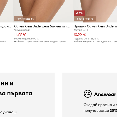
-27%
-5%* с код: FS
-5%* с код: FS
Calvin Klein Underwear бикини дамски
Calvin Klein Underwear бикини тип бразилиана дамски памучни с еластан
Прашки Calvin Klein Underw
Текуща цена:
Текуща цена:
11,99 €
12,99 €
Редовна цена:
17,90 €
Редовна цена:
23,99 €
11,99 €
Най-ниска цена за последните 30 дни:
12,99 €
Най-ниска цена за последните 30 дни
 ни и
за първата
Answear
Създай профил и с
получаваш до
20
получаваш