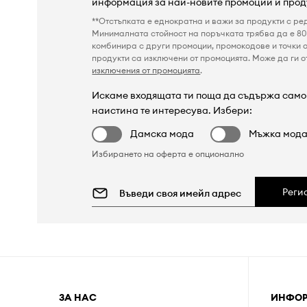
информация за най-новите промоции и прод
**Отстъпката е еднократна и важи за продукти с ре
Минималната стойност на поръчката трябва да е 80 
комбинира с други промоции, промокодове и точки о
продукти са изключени от промоцията. Може да ги от
изключения от промоцията
.
Искаме входящата ти поща да съдържа само 
наистина те интересува. Избери:
Дамска мода
Мъжка мод
Избирането на оферта е опционално
Реги
ЗА НАС
ИНФО