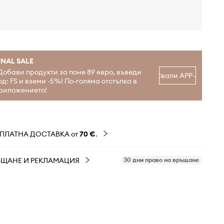
INAL SALE
Добави продукти за поне 89 евро, въведи
Свали APP-а
од: FS и вземи -5%! По-голяма отстъпка в
риложението!
ЗПЛАТНА ДОСТАВКА от
70 €
.
ЪЩАНЕ И РЕКЛАМАЦИЯ
30 дни право на връщане