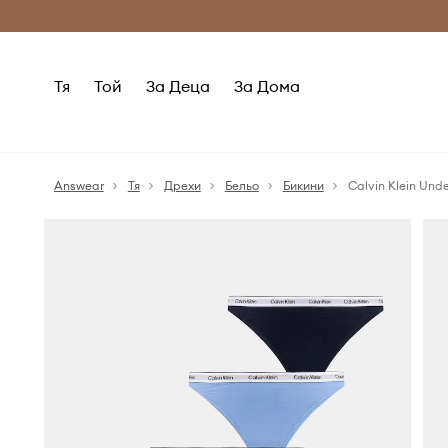
Само оригинални продукти
Безплатни доставка
Тя
Той
За Деца
За Дома
Answear
Тя
Дрехи
Бельо
Бикини
Calvin Klein Un