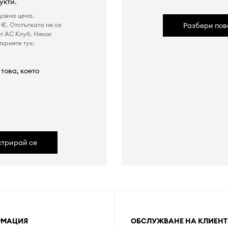
укти.
довна цена.
€. Отстъпката не се
Разбери пов
т AC Клуб. Някои
криете тук:
това, което
а
стрирай се
РМАЦИЯ
ОБСЛУЖВАНЕ НА КЛИЕНТ