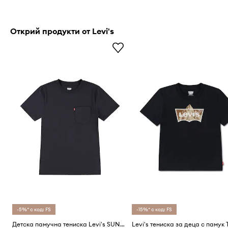
Открий продукти от Levi's
-5%* с код: FS
-15%* с код: FS
Детска памучна тениска Levi's SUNSET POCKET TEE