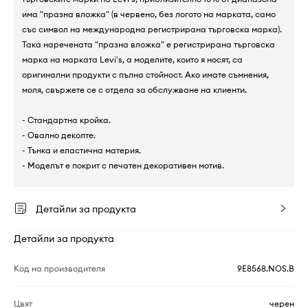
има "празна вложка" (в червено, без логото на марката, само
със символ на международна регистрирана търговска марка).
Така наречената "празна вложка" е регистрирана търговска
марка на марката Levi's, а моделите, които я носят, са
оригинални продукти с пълна стойност. Ако имате съмнения,
моля, свържете се с отдела за обслужване на клиенти.
- Стандартна кройка.
- Овално деколте.
- Тънка и еластична материя.
- Моделът е покрит с печатен декоративен мотив.
Детайли за продукта
Детайли за продукта
Код на производителя
9E8568.NOS.B
Цвят
черен