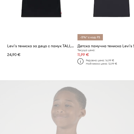
-5%* с код: FS
Levi's тениска за деца с памук TALLEST PEAK BATWING TEE
Текуща цена:
24,90 €
11,99 €
Редовна цена:
16,99 €
Най-ниска цена:
12,99 €