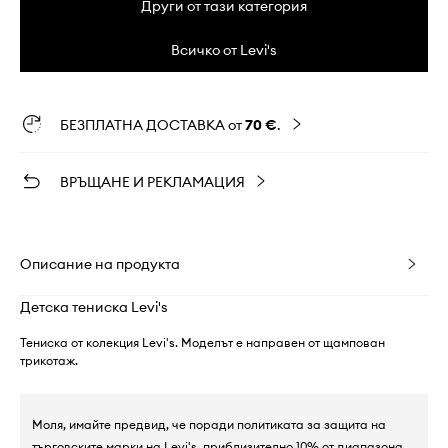
Други от тази категория
Всичко от Levi's
БЕЗПЛАТНА ДОСТАВКА от
70 €
.
ВРЪЩАНЕ И РЕКЛАМАЦИЯ
Описание на продукта
Детска тениска Levi's
Тениска от колекция Levi's. Моделът е направен от щампован
трикотаж.
Моля, имайте предвид, че поради политиката за защита на
търговските марки на Levi's, приблизително 10% от диапазона