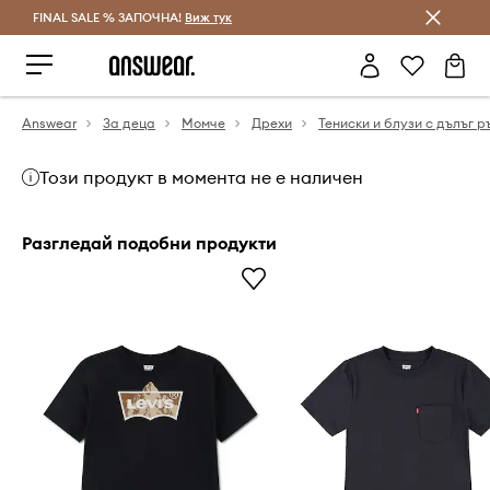
FINAL SALE % ЗАПОЧНА!
Спестявай с Answear Club
Виж тук
Answear
За деца
Момче
Дрехи
Тениски и блузи с дълъг р
Този продукт в момента не е наличен
Разгледай подобни продукти