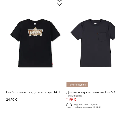
-5%* с код: FS
Levi's тениска за деца с памук TALLEST PEAK BATWING TEE
Текуща цена:
24,90 €
11,99 €
Редовна цена:
16,99 €
Най-ниска цена:
12,99 €