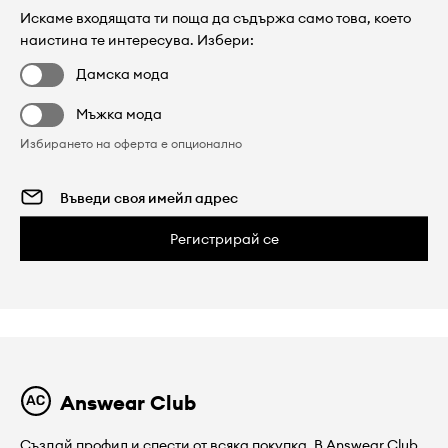
Искаме входящата ти поща да съдържа само това, което
наистина те интересува. Избери:
Дамска мода
Мъжка мода
Избирането на оферта е опционално
Регистрирай се
Answear Club
Създай профил и спести от всяка покупка. В Answear Club