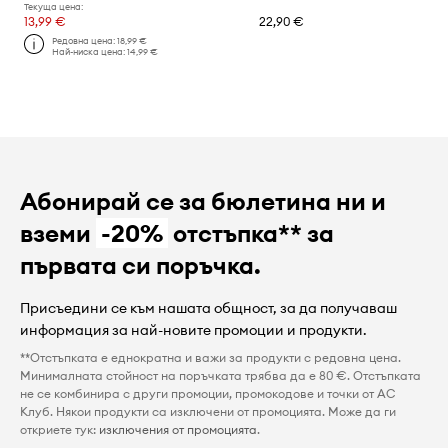
Текуща цена:
13,99 €
22,90 €
Редовна цена:
18,99 €
Най-ниска цена:
14,99 €
Абонирай се за бюлетина ни и
вземи
-20%
отстъпка** за
първата си поръчка.
Присъедини се към нашата общност, за да получаваш
информация за най-новите промоции и продукти.
**Отстъпката е еднократна и важи за продукти с редовна цена.
Минималната стойност на поръчката трябва да е 80 €. Отстъпката
не се комбинира с други промоции, промокодове и точки от AC
Клуб. Някои продукти са изключени от промоцията. Може да ги
откриете тук:
изключения от промоцията
.