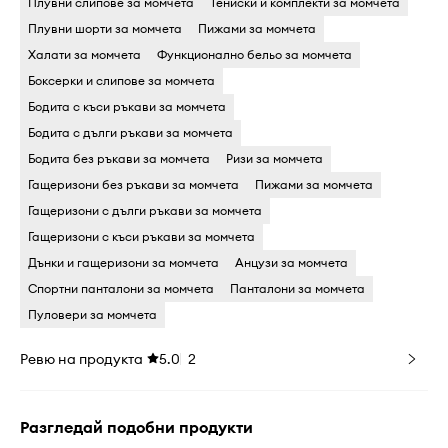
Плувни слипове за момчета
Тениски и комплекти за момчета
Плувни шорти за момчета
Пижами за момчета
Халати за момчета
Функционално бельо за момчета
Боксерки и слипове за момчета
Бодита c къси ръкави за момчета
Бодита c дълги ръкави за момчета
Бодита без ръкави за момчета
Ризи за момчета
Гащеризони без ръкави за момчета
Пижами за момчета
Гащеризони c дълги ръкави за момчета
Гащеризони c къси ръкави за момчета
Дънки и гащеризони за момчета
Анцузи за момчета
Спортни панталони за момчета
Панталони за момчета
Пуловери за момчета
Ревю на продукта
5.0
2
Разгледай подобни продукти