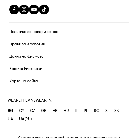
Политика за поверителност
Правила и Условия
Данни на фирмата
Вашите Бисквитки
Карта на сайта
WEARETHEANSWEAR IN:
BG
CY
CZ
GR
HR
HU
IT
PL
RO
SI
SK
UA
UA(RU)
Съдържанието на този сайт е защитено с авторски права и