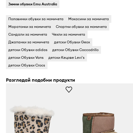
Зимни обувки Emu Australia
Половинки обувки за момичета
Мокасини за момичета
Маратонки за момичета
Спортни обувки за момичета
Сандали за момичета
Чехли за момичета
Джапанки за момичета
детски Обувки Geox
детски Обувки adidas
детски Обувки Coccodrillo
детски Обувки Vans
детски Кецове Levi's
детски Обувки Crocs
Разгледай подобни продукти