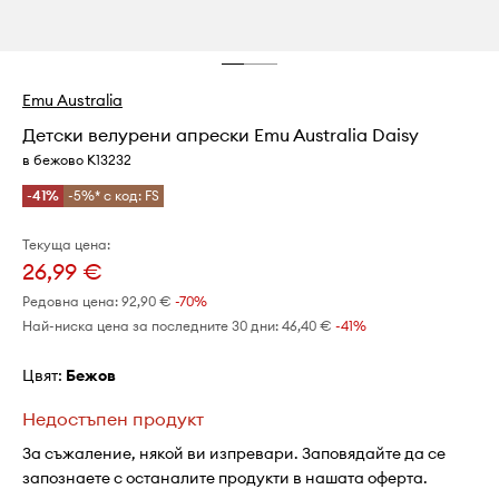
Emu Australia
Детски велурени апрески Emu Australia Daisy
в бежово K13232
-41%
-5%* с код: FS
Текуща цена:
26,99 €
Редовна цена:
92,90 €
-70%
Най-ниска цена за последните 30 дни:
46,40 €
 -41%
Цвят:
бежов
Недостъпен продукт
За съжаление, някой ви изпревари. Заповядайте да се
запознаете с останалите продукти в нашата оферта.