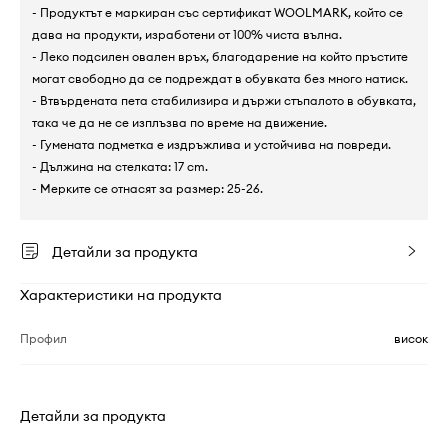
- Продуктът е маркиран със сертификат WOOLMARK, който се
дава на продукти, изработени от 100% чиста вълна.
- Леко подсилен овален връх, благодарение на който пръстите
могат свободно да се подреждат в обувката без много натиск.
- Втвърдената пета стабилизира и държи стъпалото в обувката,
така че да не се изплъзва по време на движение.
- Гумената подметка е издръжлива и устойчива на повреди.
- Дължина на стелката: 17 cm.
- Мерките се отнасят за размер: 25-26.
Детайли за продукта
Характеристики на продукта
Профил
висок
Детайли за продукта