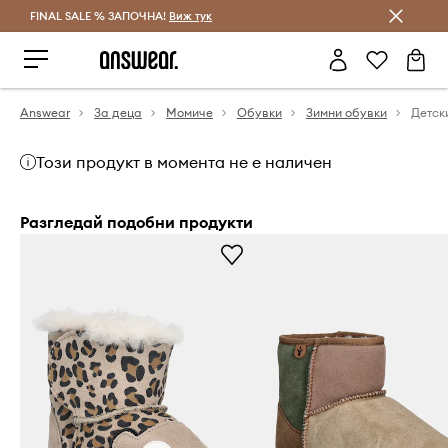
FINAL SALE % ЗАПОЧНА!
Спестявай с Answear Club
Виж тук
Answear
За деца
Момиче
Обувки
Зимни обувки
Този продукт в момента не е наличен
Разгледай подобни продукти