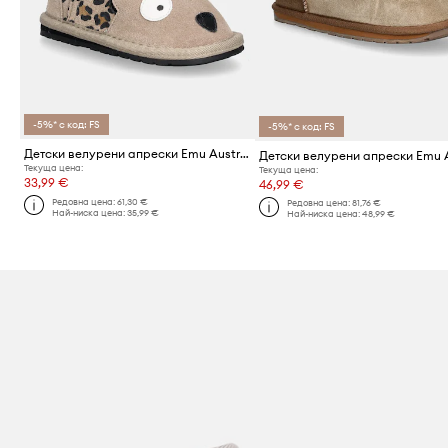
-5%* с код: FS
-5%* с код: FS
Детски велурени апрески Emu Australia Cheetah Walker
Текуща цена:
Текуща цена:
33,99 €
46,99 €
Редовна цена:
61,30 €
Редовна цена:
81,76 €
Най-ниска цена:
35,99 €
Най-ниска цена:
48,99 €