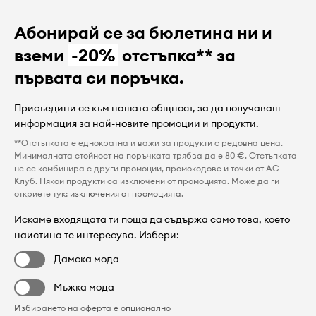
Абонирай се за бюлетина ни и
вземи
-20%
отстъпка** за
първата си поръчка.
Присъедини се към нашата общност, за да получаваш
информация за най-новите промоции и продукти.
**Отстъпката е еднократна и важи за продукти с редовна цена.
Минималната стойност на поръчката трябва да е 80 €. Отстъпката
не се комбинира с други промоции, промокодове и точки от AC
Клуб. Някои продукти са изключени от промоцията. Може да ги
откриете тук:
изключения от промоцията
.
Искаме входящата ти поща да съдържа само това, което
наистина те интересува. Избери:
Дамска мода
Мъжка мода
Избирането на оферта е опционално