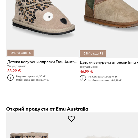
-5%* с код: FS
-5%* с код: FS
Детски велурени апрески Emu Australia Cheetah Walker
Текуща цена:
Текуща цена:
33,99 €
46,99 €
Редовна цена:
61,30 €
Редовна цена:
81,76 €
Най-ниска цена:
35,99 €
Най-ниска цена:
48,99 €
Открий продукти от Emu Australia