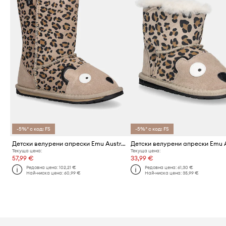
-5%* с код: FS
-5%* с код: FS
Детски велурени апрески Emu Australia Cheetah
Текуща цена:
Текуща цена:
57,99 €
33,99 €
Редовна цена:
102,21 €
Редовна цена:
61,30 €
Най-ниска цена:
60,99 €
Най-ниска цена:
35,99 €