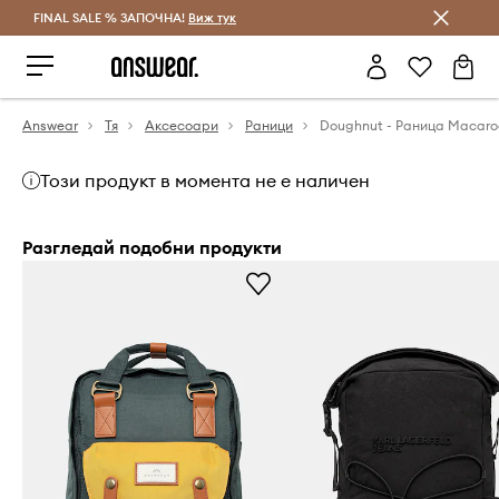
FINAL SALE % ЗАПОЧНА!
Спестявай с Answear Club
Виж тук
Answear
Тя
Аксесоари
Раници
Doughnut - Раница Macaro
Този продукт в момента не е наличен
Разгледай подобни продукти