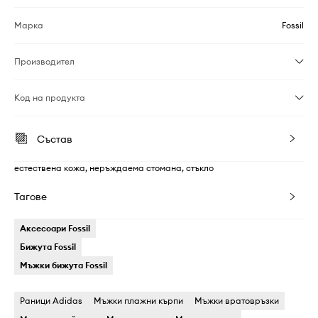
Марка
Fossil
Производител
Код на продукта
Състав
естествена кожа, неръждаема стомана, стъкло
Тагове
Аксесоари Fossil
Бижута Fossil
Мъжки бижута Fossil
Раници Adidas
Мъжки плажни кърпи
Мъжки вратовръзки