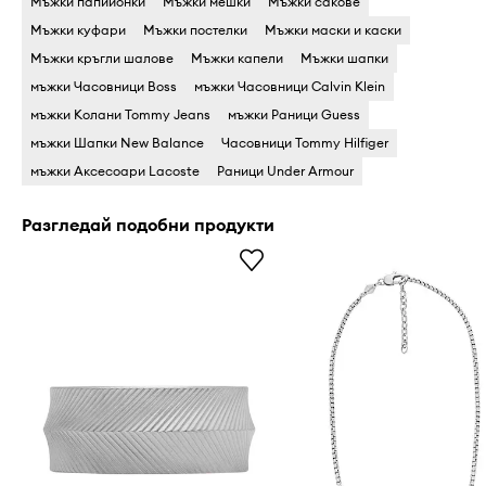
Мъжки папийонки
Мъжки мешки
Мъжки сакове
Мъжки куфари
Мъжки постелки
Мъжки маски и каски
Мъжки кръгли шалове
Мъжки капели
Мъжки шапки
мъжки Часовници Boss
мъжки Часовници Calvin Klein
мъжки Колани Tommy Jeans
мъжки Раници Guess
мъжки Шапки New Balance
Часовници Tommy Hilfiger
мъжки Аксесоари Lacoste
Раници Under Armour
Разгледай подобни продукти