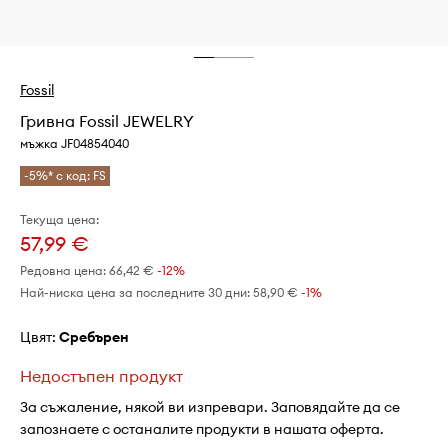
Fossil
Гривна Fossil JEWELRY
мъжка JF04854040
-5%* с код: FS
Текуща цена:
57,99 €
Редовна цена:
66,42 €
-12%
Най-ниска цена за последните 30 дни:
58,90 €
 -1%
Цвят:
сребърен
Недостъпен продукт
За съжаление, някой ви изпревари. Заповядайте да се
запознаете с останалите продукти в нашата оферта.