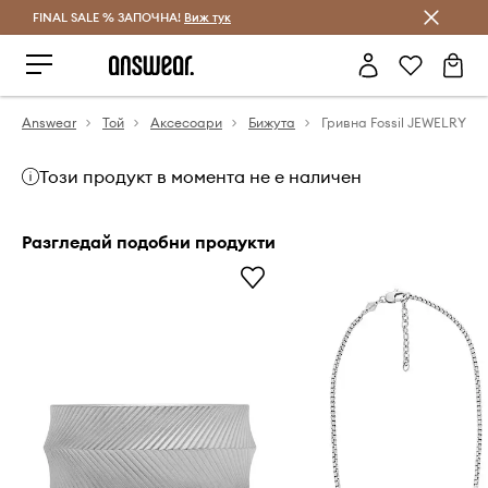
FINAL SALE % ЗАПОЧНА!
Спестявай с Answear Club
Виж тук
Answear
Той
Аксесоари
Бижута
Гривна Fossil JEWELRY
Този продукт в момента не е наличен
Разгледай подобни продукти