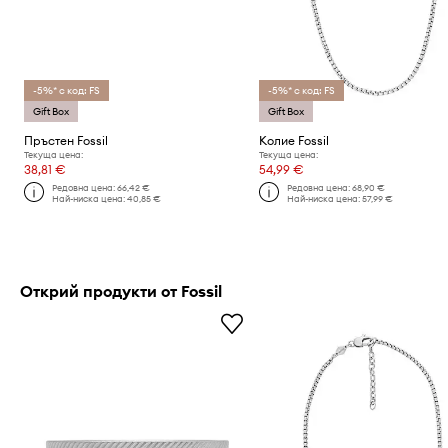
-5%* с код: FS
-5%* с код: FS
Gift Box
Gift Box
Пръстен Fossil
Колие Fossil
Текуща цена:
Текуща цена:
38,81 €
54,99 €
Редовна цена:
66,42 €
Редовна цена:
68,90 €
Най-ниска цена:
40,85 €
Най-ниска цена:
57,99 €
Открий продукти от Fossil