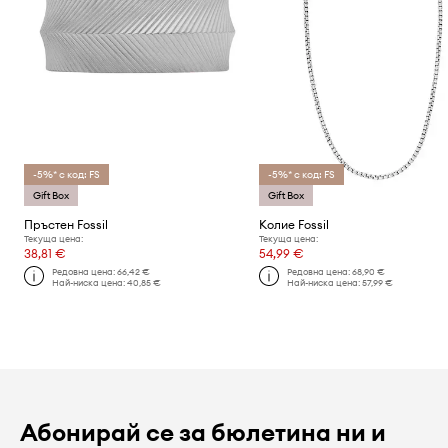
-5%* с код: FS
-5%* с код: FS
Gift Box
Gift Box
Пръстен Fossil
Колие Fossil
Текуща цена:
Текуща цена:
38,81 €
54,99 €
Редовна цена:
66,42 €
Редовна цена:
68,90 €
Най-ниска цена:
40,85 €
Най-ниска цена:
57,99 €
Абонирай се за бюлетина ни и