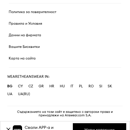
Политика за поверителност
Правила и Условия
Данни на фирмата
Вашите Бисквитки
Карта на сайта
WEARETHEANSWEAR IN:
BG
CY
CZ
GR
HR
HU
IT
PL
RO
SI
SK
UA
UA(RU)
Съдържанието на този сайт е защитено с авторски права и
принадлежи на Answear.com S.A.
Свали APP-a и
Нови колекции