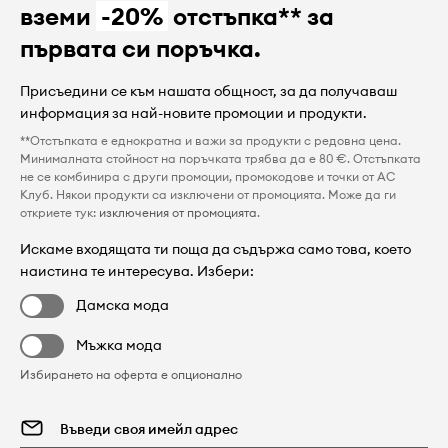
вземи
-20%
отстъпка** за
първата си поръчка.
Присъедини се към нашата общност, за да получаваш
информация за най-новите промоции и продукти.
**Отстъпката е еднократна и важи за продукти с редовна цена.
Минималната стойност на поръчката трябва да е 80 €. Отстъпката
не се комбинира с други промоции, промокодове и точки от AC
Клуб. Някои продукти са изключени от промоцията. Може да ги
откриете тук:
изключения от промоцията
.
Искаме входящата ти поща да съдържа само това, което
наистина те интересува. Избери:
Дамска мода
Мъжка мода
Избирането на оферта е опционално