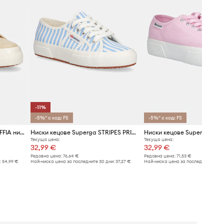
-11%
-5%* с код: FS
-5%* с код: FS
Superga 2740 PLATFORM RAFFIA ниски кецове дамски
Ниски кецове Superga STRIPES PRINT
Текуща цена:
Текуща цена:
32,99 €
32,99 €
Редовна цена:
76,64 €
Редовна цена:
71,53 €
:
54,99 €
Най-ниска цена за последните 30 дни:
37,27 €
Най-ниска цена за последните 30 дн