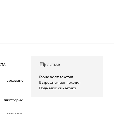
КТА
СЪСТАВ
Горна част: текстил
връзване
Вътрешна част: текстил
Подметка: синтетика
платформа