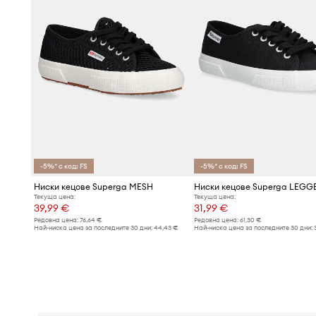
-5%* с код: FS
-5%* с код: FS
Ниски кецове Superga MESH
Ниски кецове Superga LEGG
Текуща цена:
Текуща цена:
39,99 €
31,99 €
Редовна цена:
76,64 €
Редовна цена:
61,30 €
Най-ниска цена за последните 30 дни:
44,43 €
Най-ниска цена за последните 30 дни: