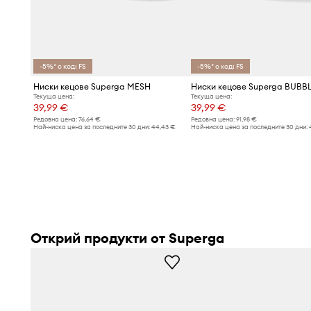
-5%* с код: FS
-5%* с код: FS
Ниски кецове Superga MESH
Ниски кецове Superga BUBB
Текуща цена:
Текуща цена:
39,99 €
39,99 €
Редовна цена:
76,64 €
Редовна цена:
91,98 €
Най-ниска цена за последните 30 дни:
44,43 €
Най-ниска цена за последните 30 дни:
Открий продукти от Superga