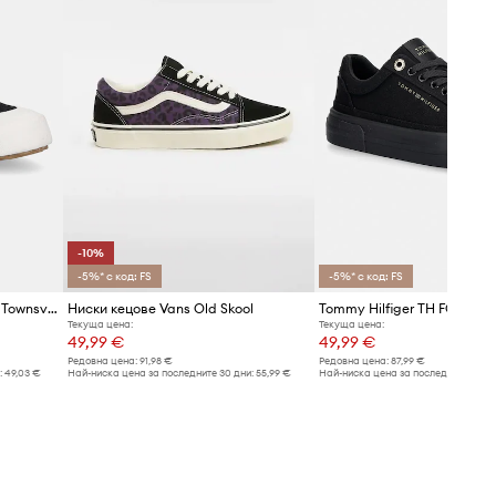
-10%
-5%* с код: FS
-5%* с код: FS
Ниски кецове Emu Australia Townsville
Ниски кецове Vans Old Skool
Текуща цена:
Текуща цена:
49,99 €
49,99 €
Редовна цена:
91,98 €
Редовна цена:
87,99 €
:
49,03 €
Най-ниска цена за последните 30 дни:
55,99 €
Най-ниска цена за последните 30 дн