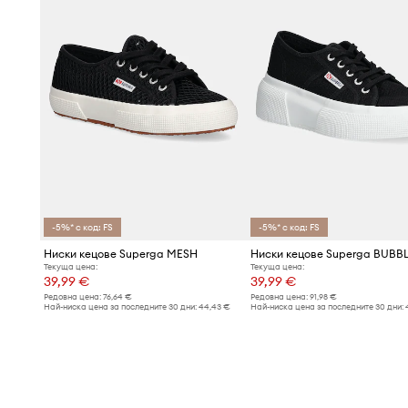
-5%* с код: FS
-5%* с код: FS
Ниски кецове Superga MESH
Ниски кецове Superga BUBB
Текуща цена:
Текуща цена:
39,99 €
39,99 €
Редовна цена:
76,64 €
Редовна цена:
91,98 €
Най-ниска цена за последните 30 дни:
44,43 €
Най-ниска цена за последните 30 дни: