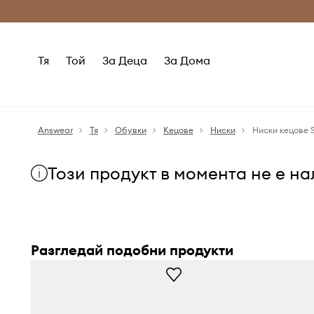
Само оригинални продукти
Безплатни доставка
Тя
Той
За Деца
За Дома
Answear
Тя
Обувки
Кецове
Ниски
Ниски кецове
Този продукт в момента не е н
Разгледай подобни продукти