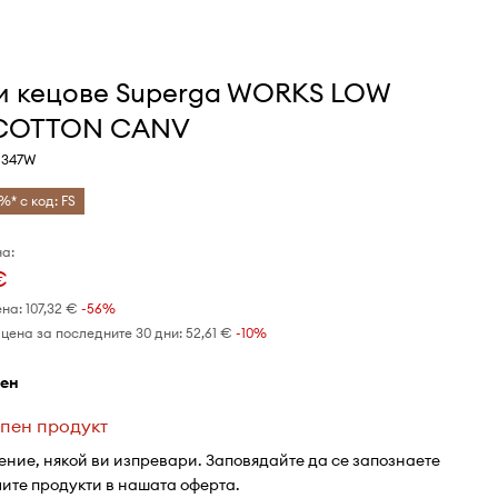
и кецове Superga WORKS LOW
COTTON CANV
1347W
%* с код: FS
а:
€
ена:
107,32 €
-56%
цена за последните 30 дни:
52,61 €
 -10%
рен
пен продукт
ение, някой ви изпревари. Заповядайте да се запознаете
лите продукти в нашата оферта.