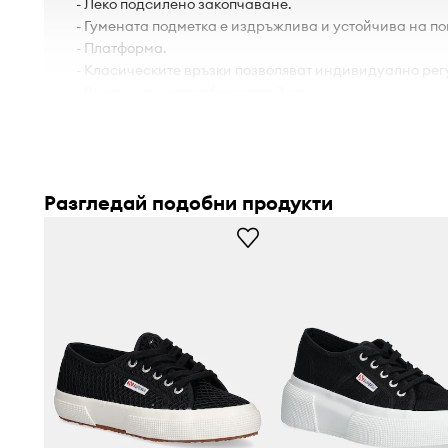
- Леко подсилено закопчаване.
- Гумената подметка е издръжлива и устойчива на п
- Платформа.
- Класическите връзки позволяват индивидуално рег
- Височина на платформата: 3 cm.
Разгледай подобни продукти