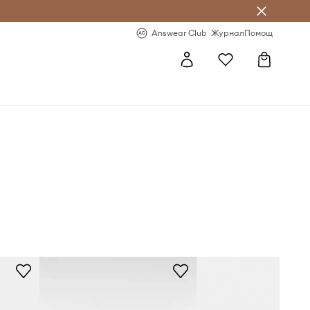
естявай с Answear Club
-20% за първа поръчка
Answear Club
Журнал
Помощ