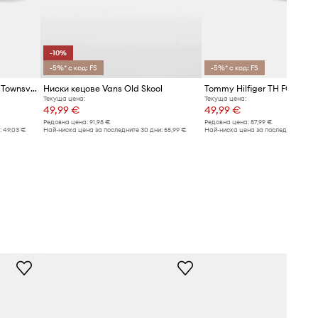
-10%
-5%* с код: FS
-5%* с код: FS
Ниски кецове Emu Australia Townsville
Ниски кецове Vans Old Skool
Текуща цена:
Текуща цена:
49,99 €
49,99 €
Редовна цена:
91,98 €
Редовна цена:
87,99 €
:
49,03 €
Най-ниска цена за последните 30 дни:
55,99 €
Най-ниска цена за последните 30 дн