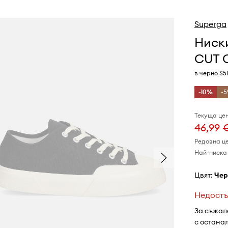
Superga
Ниск
CUT 
в черно S5
-10%
-5
Текуща цен
46,99 
Редовна ц
Най-ниска 
Цвят:
че
Недостъ
За съжал
с остана