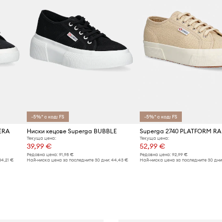
-5%* с код: FS
-5%* с код: FS
ERA
Ниски кецове Superga BUBBLE
Текуща цена:
Текуща цена:
39,99 €
52,99 €
Редовна цена:
91,98 €
Редовна цена:
92,99 €
34,21 €
Най-ниска цена за последните 30 дни:
44,43 €
Най-ниска цена за последните 30 дни