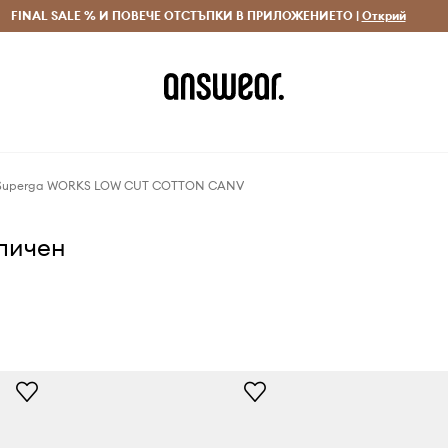
 и връщане за поръчки над 70 EUR
FINAL SALE % И ПОВЕЧЕ ОТСТЪПКИ В ПРИЛОЖЕНИЕТО |
Доставка 1-5 дни
Открий
Сп
 Superga WORKS LOW CUT COTTON CANV
аличен