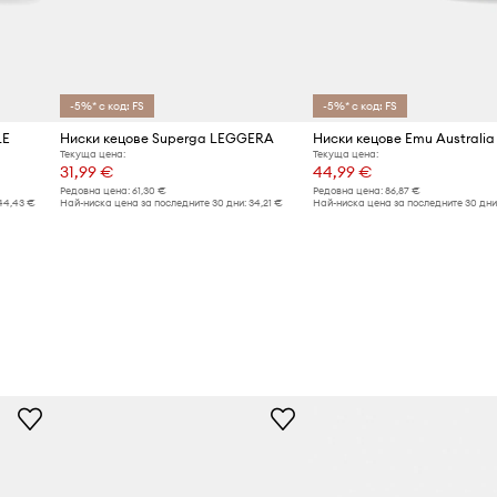
-5%* с код: FS
-5%* с код: FS
LE
Ниски кецове Superga LEGGERA
Текуща цена:
Текуща цена:
31,99 €
44,99 €
Редовна цена:
61,30 €
Редовна цена:
86,87 €
44,43 €
Най-ниска цена за последните 30 дни:
34,21 €
Най-ниска цена за последните 30 дни