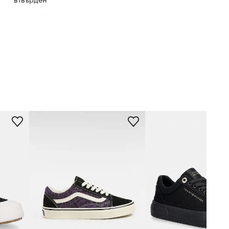
втвърден
S51347W.A0U
черен
Superga