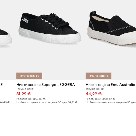
-5%* с код: FS
-5%* с код: FS
LE
Ниски кецове Superga LEGGERA
Текуща цена:
Текуща цена:
31,99 €
44,99 €
Редовна цена:
61,30 €
Редовна цена:
86,87 €
44,43 €
Най-ниска цена за последните 30 дни:
34,21 €
Най-ниска цена за последните 30 дни