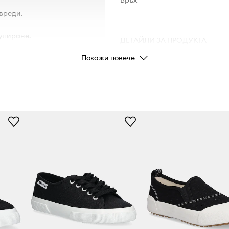
Връх
овреди.
улиране.
ДЕТАЙЛИ ЗА ПРОДУКТА
Покажи повече
Код на
производителя
Цвят
Марка
Производител
Код на продукта