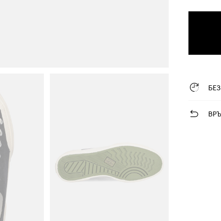
БЕ
ВР