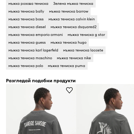
мъжка розова тениска
Зелена мъжка тениска
мъжка тениска bally
мъжка тениска barrow
мъжка тениска boss
мъжка тениска calvin klein
мъжка тениска diesel
мъжка тениска dsquared2
мъжка тениска emporio armani
мъжка тениска g star
мъжка тениска guess
мъжка тениска hugo
мъжка тениска karl lagerfeld
мъжка тениска lacoste
мъжка тениска moschino
мъжка тениска nike
мъжка тениска polo
мъжка тениска puma
Разгледай подобни продукти