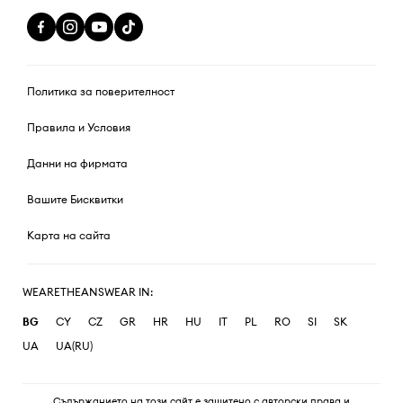
Политика за поверителност
Правила и Условия
Данни на фирмата
Вашите Бисквитки
Карта на сайта
WEARETHEANSWEAR IN:
BG
CY
CZ
GR
HR
HU
IT
PL
RO
SI
SK
UA
UA(RU)
Съдържанието на този сайт е защитено с авторски права и