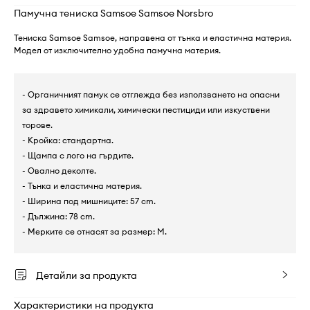
Памучна тениска Samsoe Samsoe Norsbro
Тениска Samsoe Samsoe, направена от тънка и еластична материя.
Модел от изключително удобна памучна материя.
- Органичният памук се отглежда без използването на опасни
за здравето химикали, химически пестициди или изкуствени
торове.
- Кройка: стандартна.
- Щампа с лого на гърдите.
- Овално деколте.
- Тънка и еластична материя.
- Ширина под мишниците: 57 cm.
- Дължина: 78 cm.
- Мерките се отнасят за размер: M.
Детайли за продукта
Характеристики на продукта