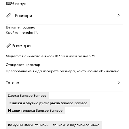
100% памук
Размери
Деколте
:
овално
Кройка
:
regular fit
Размери
Моделът в снимката е висок 187 см и носи размер M
Стандартен размер
Препоръчваме ви да изберете размера, който носите обикновено.
Тагове
Дрехи Samsoe Samsoe
Тениски и блузи с дълъг ръкав Samsoe Samsoe
Мъжки тениски Samsoe Samsoe
памучни мъжки тениски
тениски с надписи за мъже