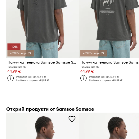
-10%
-5%* с код: FS
-5%* с код: FS
Памучна тениска Samsoe Samsoe SASWIRL
Текуща цена:
Текуща цена:
44,99 €
44,99 €
Редовна цена:
76,64 €
Редовна цена:
76,64 €
Най-ниска цена:
49,99 €
Най-ниска цена:
48,99 €
Открий продукти от Samsoe Samsoe