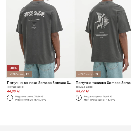
-10%
-5%* с код: FS
-5%* с код: FS
Памучна тениска Samsoe Samsoe SASWIRL
Текуща цена:
Текуща цена:
44,99 €
44,99 €
Редовна цена:
76,64 €
Редовна цена:
76,64 €
Най-ниска цена:
49,99 €
Най-ниска цена:
48,99 €