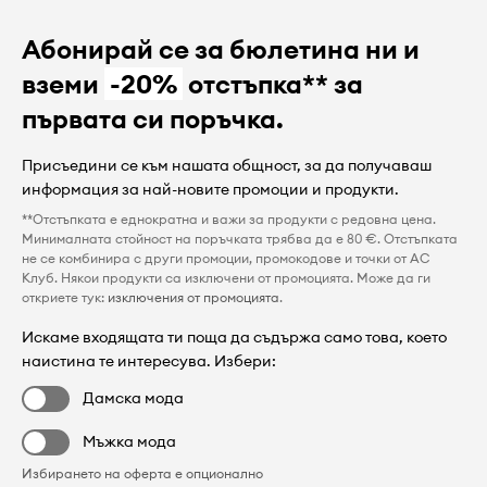
Абонирай се за бюлетина ни и
вземи
-20%
отстъпка** за
първата си поръчка.
Присъедини се към нашата общност, за да получаваш
информация за най-новите промоции и продукти.
**Отстъпката е еднократна и важи за продукти с редовна цена.
Минималната стойност на поръчката трябва да е 80 €. Отстъпката
не се комбинира с други промоции, промокодове и точки от AC
Клуб. Някои продукти са изключени от промоцията. Може да ги
откриете тук:
изключения от промоцията
.
Искаме входящата ти поща да съдържа само това, което
наистина те интересува. Избери:
Дамска мода
Мъжка мода
Избирането на оферта е опционално