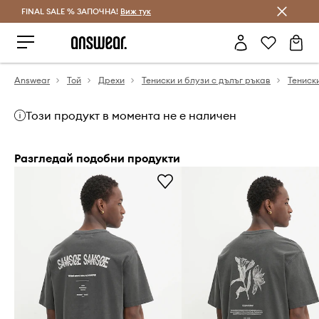
FINAL SALE % ЗАПОЧНА!
Спестявай с Answear Club
Виж тук
Answear
Той
Дрехи
Тениски и блузи с дълъг ръкав
Тениск
Този продукт в момента не е наличен
Разгледай подобни продукти