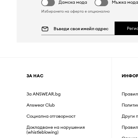
Дамска мода
Мъжка мод
Избирането на оферта е опционално
Реги
ЗА НАС
ИНФО
За ANSWEAR.bg
Правил
Answear Club
Полити
Социална отговорност
Други 
Докладване на нарушения
Правил
(whistleblowing)