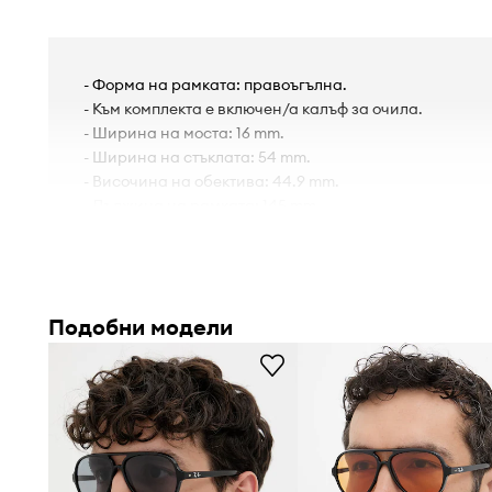
- Форма на рамката: правоъгълна.
- Към комплекта е включен/а калъф за очила.
- Ширина на моста: 16 mm.
- Ширина на стъклата: 54 mm.
- Височина на обектива: 44.9 mm.
- Дължина на рамката: 145 mm.
Подобни модели