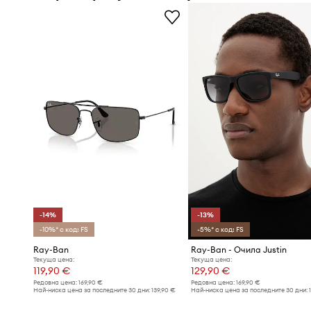
-14%
-13%
-10%* с код: FS
-5%* с код: FS
Ray-Ban
Ray-Ban - Очила Justin
Текуща цена:
Текуща цена:
119,90 €
129,90 €
Редовна цена:
169,90 €
Редовна цена:
169,90 €
Най-ниска цена за последните 30 дни:
139,90 €
Най-ниска цена за последните 30 дни: