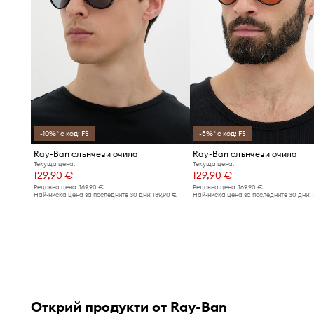
-10%* с код: FS
-5%* с код: FS
Ray-Ban слънчеви очила
Ray-Ban слънчеви очила
Текуща цена:
Текуща цена:
129,90 €
129,90 €
Редовна цена:
169,90 €
Редовна цена:
169,90 €
Най-ниска цена за последните 30 дни:
139,90 €
Най-ниска цена за последните 30 дни:
Открий продукти от Ray-Ban