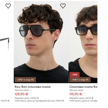
-14%
-10%* с код: FS
-10%* с код: FS
Ray-Ban слънчеви очила
Слънчеви очила Ray-Ban
Текуща цена:
Текуща цена:
129,90 €
119,90 €
Редовна цена:
169,90 €
Редовна цена:
169,90 €
:
129,90 €
Най-ниска цена за последните 30 дни:
139,90 €
Най-ниска цена за последните 30 дн