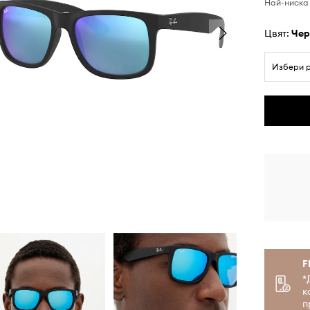
Най-ниска 
Цвят:
че
Избери 
F
*
к
п