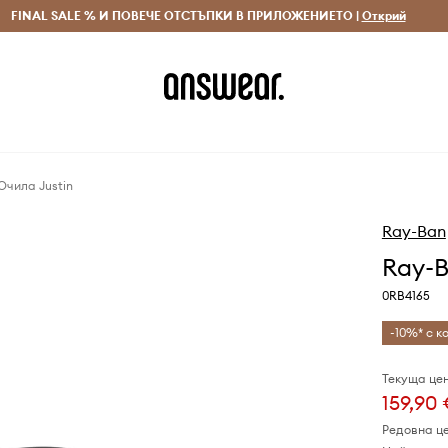
 и връщане за поръчки над 70 EUR
FINAL SALE % И ПОВЕЧЕ ОТСТЪПКИ В ПРИЛОЖЕНИЕТО |
Доставка 1-5 дни
Открий
Сп
Очила Justin
Ray-Ban
Ray-B
0RB4165
-10%* с ко
Текуща цен
159,90
Редовна ц