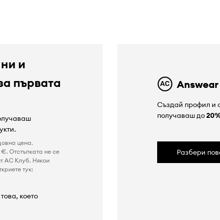
 ни и
за първата
Answear
Създай профил и с
получаваш до
20
получаваш
укти.
довна цена.
€. Отстъпката не се
Разбери пов
т AC Клуб. Някои
криете тук:
това, което