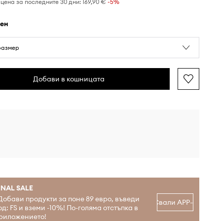
цена за последните 30 дни:
169,90 €
 -5%
рен
размер
Добави в кошницата
INAL SALE
Добави продукти за поне 89 евро, въведи
Свали APP-а
од: FS и вземи -10%! По-голяма отстъпка в
риложението!