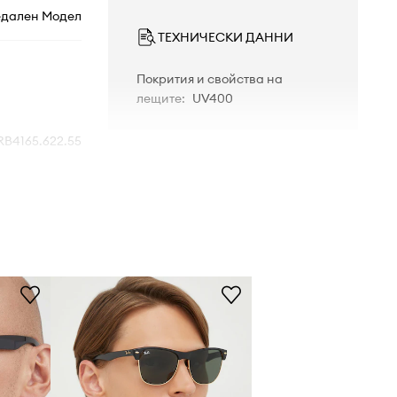
едален Модел
ТЕХНИЧЕСКИ ДАННИ
Покрития и свойства на
лещите
:
UV400
RB4165.622.55
622/55
черен
Ray-Ban