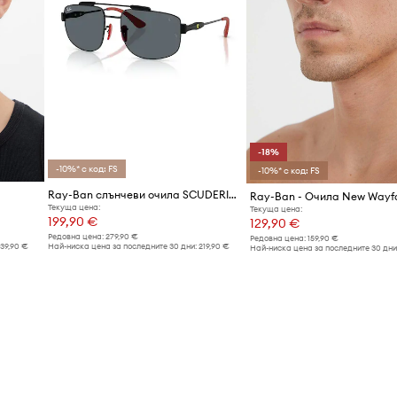
-18%
-10%* с код: FS
-10%* с код: FS
Ray-Ban слънчеви очила SCUDERIA FERRARI COLLECTION
Ray-Ban - Очила New Wayfa
Текуща цена:
Текуща цена:
199,90 €
129,90 €
Редовна цена:
279,90 €
Редовна цена:
159,90 €
139,90 €
Най-ниска цена за последните 30 дни:
219,90 €
Най-ниска цена за последните 30 дни