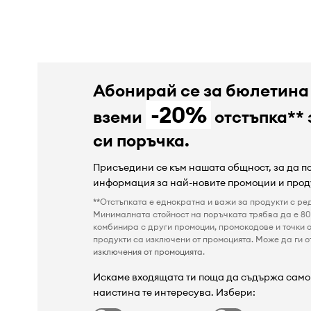
Абонирай се за бюлетина
-20%
вземи
отстъпка** 
си поръчка.
Присъедини се към нашата общност, за да 
информация за най-новите промоции и прод
**Отстъпката е еднократна и важи за продукти с ре
Минималната стойност на поръчката трябва да е 80 
комбинира с други промоции, промокодове и точки о
продукти са изключени от промоцията. Може да ги от
изключения от промоцията
.
Искаме входящата ти поща да съдържа само 
наистина те интересува. Избери: