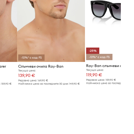
-25%
-10%* с код: FS
-10%* с код: FS
rer
Слънчеви очила Ray-Ban
Текуща цена:
Текуща цена:
119,90 €
139,90 €
Редовна цена:
159,90 €
Редовна цена:
169,90 €
Най-ниска цена за последните 30 дн
:
159,90 €
Най-ниска цена за последните 30 дни:
149,90 €