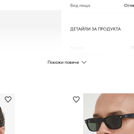
Вид леща
Огл
ДЕТАЙЛИ ЗА ПРОДУКТА
Код на
0
производителя
Покажи повече
Цвят от
производителя
Цвят
Марка
Код на продукта