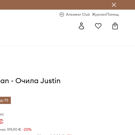
естявай с Answear Club
-20% за първа поръчка
Answear Club
Журнал
Помощ
an - Очила Justin
д: FS
а:
 €
ена:
199,90 €
-20%