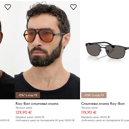
-5%* с код: FS
-10%* с код: FS
Ray-Ban слънчеви очила
Слънчеви очила Ray-Ban
Текуща цена:
Текуща цена:
129,90 €
119,90 €
Редовна цена:
169,90 €
Редовна цена:
159,90 €
149,90 €
Най-ниска цена за последните 30 дни:
139,90 €
Най-ниска цена за последните 30 дни