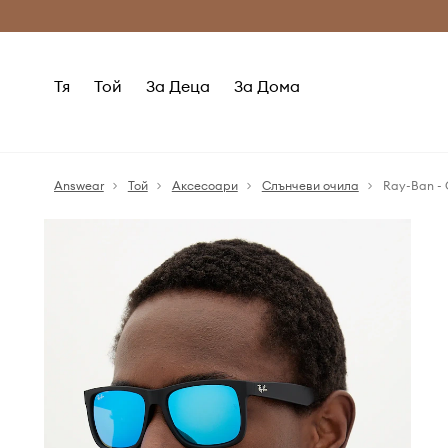
Само оригинални продукти
Безплатни доставка
Тя
Той
За Деца
За Дома
Answear
Той
Аксесоари
Слънчеви очила
Ray-Ban - 