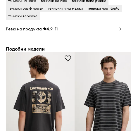
тениски на найк
тениски на nike
тениски пепе джинс
тениски ралф лорън
тениски пума мъжки
тениски норт фейс
тениски версаче
Ревю на продукта
4.9
11
Подобни модели