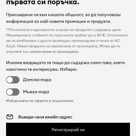
първата си поръчка.
Присъедини се към нашата общност, за да получаваш
информация за най-новите промоции и продукти.
**Отстъпката е еднократна и важи за продукти с редовна цена.
Минималната стойност на поръчката трябва да е 80 €. Отстъпката
не се комбинира с други промоции, промокодове и точки от AC
Клуб. Някои продукти са изключени от промоцията. Може да ги
откриете тук:
изключения от промоцията
.
Искаме входящата ти поща да съдържа само това, което
наистина те интересува. Избери:
Дамска мода
Мъжка мода
Избирането на оферта е опционално
Регистрирай се