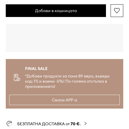
Добави в кошницата
FINAL SALE
*Добави продукти за поне 89 евро, въведи
код: FS и вземи -5%! По-голяма отстъпка в
приложението!
Свали APP-а
БЕЗПЛАТНА ДОСТАВКА от
70 €
.