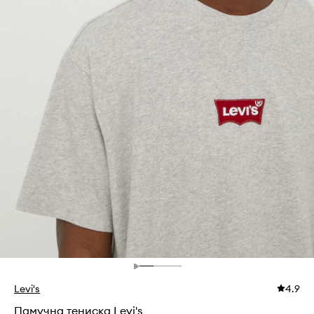
Levi's
4.9
Памучна тениска Levi's