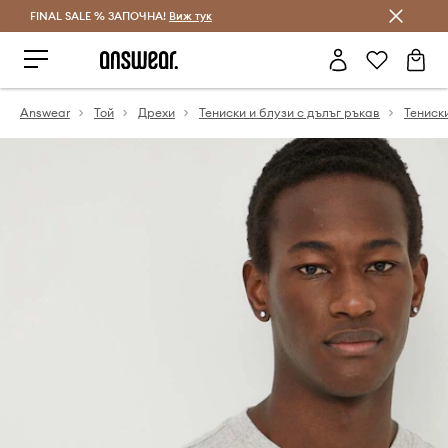
FINAL SALE % ЗАПОЧНА!
Спестявай с Answear Club
Виж тук
Answear
Той
Дрехи
Тениски и блузи с дълъг ръкав
Тениск