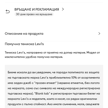
ВРЪЩАНЕ И РЕКЛАМАЦИЯ
30 дни право на връщане
Описание на продукта
Памучна тениска Levi's
Тениска Levi's, направена от приятна на допир материя. Модел от
изключително удобна памучна материя.
Бихме искали да ви уведомим, че поради политиката за защита
на търговската марка Levi's приблизително 10% от асортимента
има заден джоб с "празен етикет" (червено етикетче, без логото
на марката, само със символа на международно регистрирана
търговска марка). "Blank tab" е регистриран търговски белег на
марката Levi's и моделите, които я носят, са редки оригинални
продукти с пълна стойност. Ако имате съмнения, моля, свържете