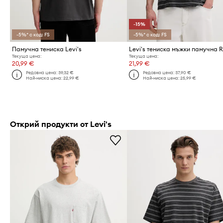
-15%
-5%* с код: FS
-5%* с код: FS
Памучна тениска Levi's
Текуща цена:
Текуща цена:
20,99 €
21,99 €
Редовна цена:
39,32 €
Редовна цена:
37,90 €
Най-ниска цена:
22,99 €
Най-ниска цена:
25,99 €
Открий продукти от Levi's