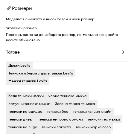
Размери
Моделът в снимката е висок 190 см и носи размер L
Уголемен размер
Препоръчваме ви да изберете размер, по-малък от този, който
носите обикновено.
Тагове
Дрехи Levi's
Тениски и блузи с дълъг ръкав Levi's
Мъжки тениски Levi's
бели тениски мъжки
черна тениска мъжка
памучни тениски мъжки
Зелена мъжка тениска
тениски на адидас
тениски бос
тениски келвин клайн
тениски дизел
тениски емпорио армани
тениски гес мъжки
тениски на hugo
тениски лакоста
тениски марко поло