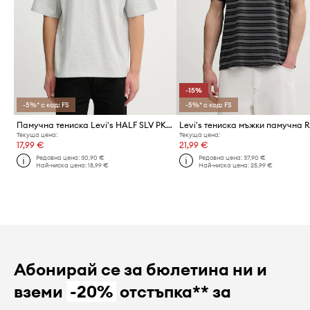
-15%
-5%* с код: FS
-5%* с код: FS
Памучна тениска Levi's HALF SLV PKT
Текуща цена:
Текуща цена:
17,99 €
21,99 €
Редовна цена:
30,90 €
Редовна цена:
37,90 €
Най-ниска цена:
18,99 €
Най-ниска цена:
25,99 €
Абонирай се за бюлетина ни и
вземи
-20%
отстъпка** за