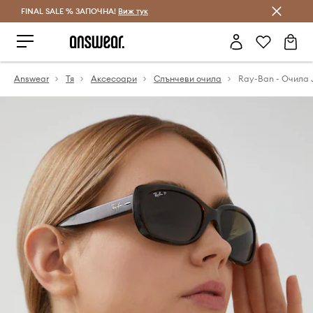
FINAL SALE % ЗАПОЧНА!
Спестявай с Answear Club
Виж тук
Answear
Тя
Аксесоари
Слънчеви очила
Ray-Ban - Очила 