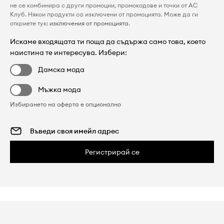
не се комбинира с други промоции, промокодове и точки от AC
Клуб. Някои продукти са изключени от промоцията. Може да ги
откриете тук:
изключения от промоцията
.
Искаме входящата ти поща да съдържа само това, което
наистина те интересува. Избери:
Дамска мода
Мъжка мода
Избирането на оферта е опционално
Регистрирай се