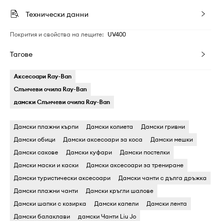
Технически данни
Покрития и свойства на лещите
:
UV400
Тагове
Аксесоари Ray-Ban
Слънчеви очила Ray-Ban
дамски Слънчеви очила Ray-Ban
Дамски плажни кърпи
Дамски колиета
Дамски гривни
Дамски обици
Дамски аксесоари за коса
Дамски мешки
Дамски сакове
Дамски куфари
Дамски постелки
Дамски маски и каски
Дамски аксесоари за трениране
Дамски туристически аксесоари
Дамски чанти с дълга дръжка
Дамски плажни чанти
Дамски кръгли шалове
Дамски шапки с козирка
Дамски капели
Дамски лента
Дамски балаклави
дамски Чанти Liu Jo