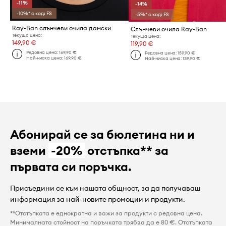
-11%
-14%
-10%* с код: FS
-5%* с код: FS
Ray-Ban слънчеви очила дамски
Слънчеви очила Ray-Ban
Текуща цена:
Текуща цена:
149,90 €
119,90 €
Редовна цена:
169,90 €
Редовна цена:
159,90 €
Най-ниска цена:
169,90 €
Най-ниска цена:
139,90 €
Абонирай се за бюлетина ни и
вземи
-20%
отстъпка** за
първата си поръчка.
Присъедини се към нашата общност, за да получаваш
информация за най-новите промоции и продукти.
**Отстъпката е еднократна и важи за продукти с редовна цена.
Минималната стойност на поръчката трябва да е 80 €. Отстъпката