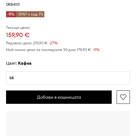
0RB4101
-11%
-10%* с код: FS
Текуща цена:
159,90 €
Редовна цена:
219,90 €
-27%
Най-ниска цена за последните 30 дни:
179,90 €
 -11%
Цвят:
кафяв
58
Добави в кошницата