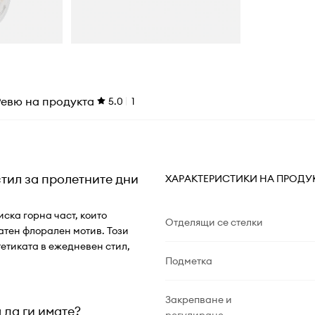
Ревю на продукта
5.0
1
стил за пролетните дни
ХАРАКТЕРИСТИКИ НА ПРОДУ
ска горна част, които
Отделящи се стелки
атен флорален мотив. Този
тетиката в ежедневен стил,
Подметка
Закрепване и
 да ги имате?