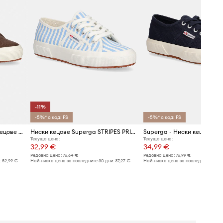
-11%
-5%* с код: FS
-5%* с код: FS
Superga 2750 LINEN ниски кецове дамски
Ниски кецове Superga STRIPES PRINT
Текуща цена:
Текуща цена:
32,99 €
34,99 €
Редовна цена:
76,64 €
Редовна цена:
76,99 €
:
52,99 €
Най-ниска цена за последните 30 дни:
37,27 €
Най-ниска цена за последните 30 дн