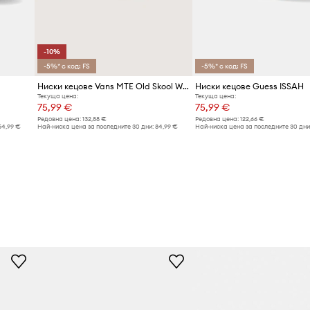
е на кецовете към
-10%
-5%* с код: FS
-5%* с код: FS
Ниски кецове Vans MTE Old Skool Waterproof
Ниски кецове Guess ISSAH
Текуща цена:
Текуща цена:
75,99 €
75,99 €
Редовна цена:
132,88 €
Редовна цена:
122,66 €
54,99 €
Най-ниска цена за последните 30 дни:
84,99 €
Най-ниска цена за последните 30 дни