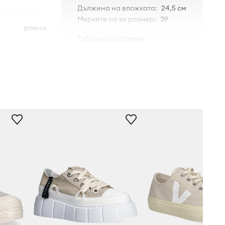
Дължина на вложката
:
24,5 см
Мерките са за размер
:
39
равна
Таблица с размери
S8161ZW.AA5
бежов
Superga