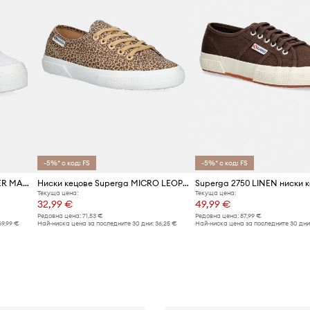
-5%* с код: FS
-5%* с код: FS
Ниски кецове Superga FLOWER MACRAME
Ниски кецове Superga MICRO LEOPARD PRINT LEGGE
Текуща цена:
Текуща цена:
32,99 €
49,99 €
Редовна цена:
71,53 €
Редовна цена:
87,99 €
69,99 €
Най-ниска цена за последните 30 дни:
36,25 €
Най-ниска цена за последните 30 дни