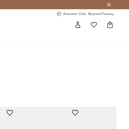
естявай с Answear Club
-20% за първа поръчка
Answear Club
Журнал
Помощ