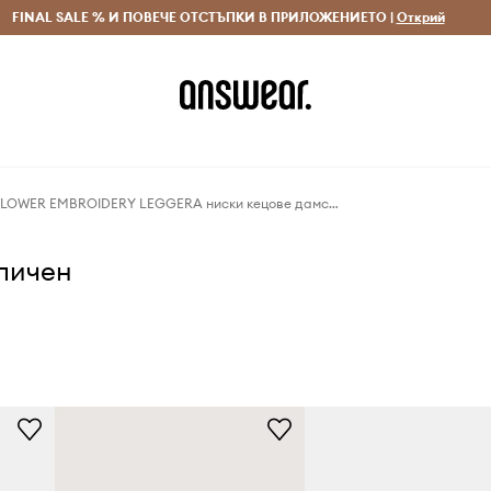
 и връщане за поръчки над 70 EUR
FINAL SALE % И ПОВЕЧЕ ОТСТЪПКИ В ПРИЛОЖЕНИЕТО |
Доставка 1-5 дни
Открий
Сп
Superga 3750 FLOWER EMBROIDERY LEGGERA ниски кецове дамски
аличен