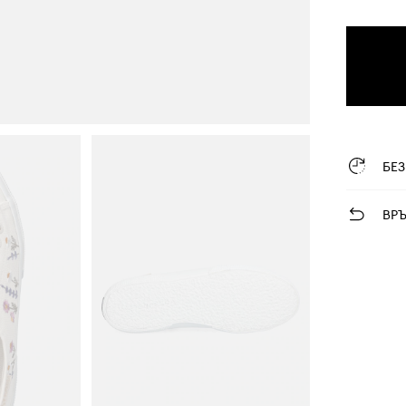
БЕ
ВР