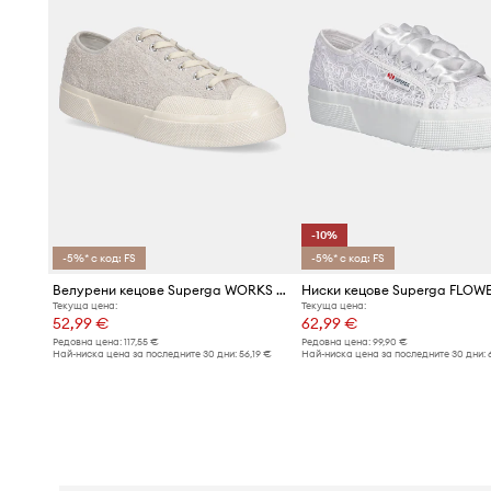
-10%
-5%* с код: FS
-5%* с код: FS
Велурени кецове Superga WORKS HAIRY SUEDE
Текуща цена:
Текуща цена:
52,99 €
62,99 €
Редовна цена:
117,55 €
Редовна цена:
99,90 €
Най-ниска цена за последните 30 дни:
56,19 €
Най-ниска цена за последните 30 дни: