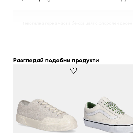
Текстилна горна част
в бежов цвят с флорален десен
лекотата на визията
Леко втвърдена пета
поддържа стабилността на стъп
увеличавайки удобството при ходене
Разгледай подобни продукти
Мек кант на горната част
минимизира риска от прот
осигурявайки комфорт при ползване
Вътрешна подплата
от текстилен материал приятно о
през целия ден
Отделящи се стелки
улесняват поддържането на хиг
и персонализирането на прилягането
Равна подметка
, изработена от гума, осигурява доб
различни повърхности