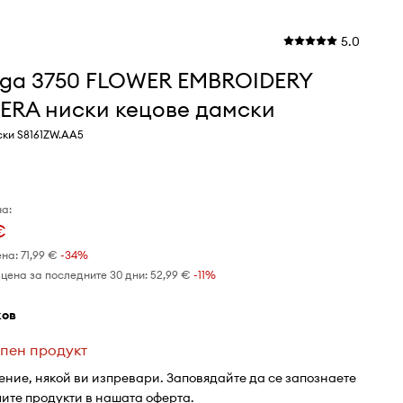
5.0
rga 3750 FLOWER EMBROIDERY
ERA ниски кецове дамски
ски S8161ZW.AA5
а:
€
ена:
71,99 €
-34%
цена за последните 30 дни:
52,99 €
 -11%
жов
пен продукт
ение, някой ви изпревари. Заповядайте да се запознаете
лите продукти в нашата оферта.