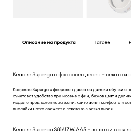
Описание на продукта
Тагове
Кецове Superga с флорален десен – лекота и 
Кецовете Superga с флорален десен са дамски обувки с ни
съчетават удобство при носене с фин, бежов цвят и делик
модел е предложение за жени, които ценят комфорта и ес
внасяйки нотка свежест и лекота във всяка визия.
Кецове Superga S8161ZW.AA5 – защо си струва