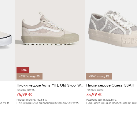
-10%
-5%* с код: FS
-5%* с код: FS
Ниски кецове Vans MTE Old Skool Waterproof
Ниски кецове Guess ISSAH
Текуща цена:
Текуща цена:
75,99 €
75,99 €
Редовна цена:
132,88 €
Редовна цена:
122,66 €
54,99 €
Най-ниска цена за последните 30 дни:
84,99 €
Най-ниска цена за последните 30 дни