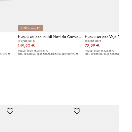
-5%* с код: FS
Ниски кецове Inuikii Matilda Canvas Low
Текуща цена:
Текуща цена:
149,90 €
72,99 €
Редовна цена:
245,37 €
Редовна цена:
122,66 €
:
79,99 €
Най-ниска цена за последните 30 дни:
159,90 €
Най-ниска цена за последните 30 дн