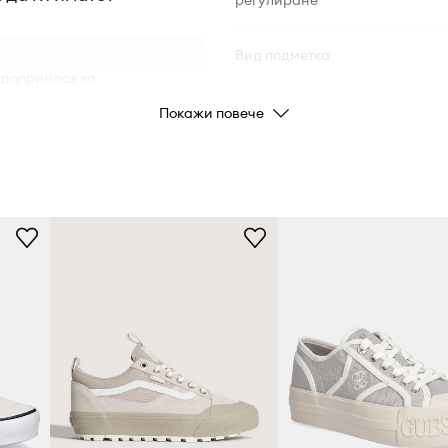
регулиране
Вид подметка
 допринася за
Покажи повече
ДЕТАЙЛИ ЗА ПРОДУКТА
алото,
Код на
риване,
производителя
Цвят
бгръща стъпалото
Марка
иената на обувките
Код на продукта
ро сцепление върху