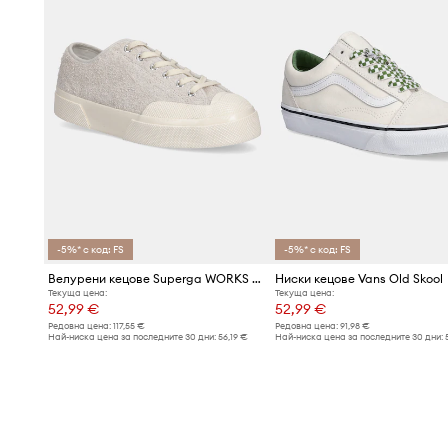
-5%* с код: FS
-5%* с код: FS
Велурени кецове Superga WORKS HAIRY SUEDE
Ниски кецове Vans Old Skool
Текуща цена:
Текуща цена:
52,99 €
52,99 €
Редовна цена:
117,55 €
Редовна цена:
91,98 €
Най-ниска цена за последните 30 дни:
56,19 €
Най-ниска цена за последните 30 дни: