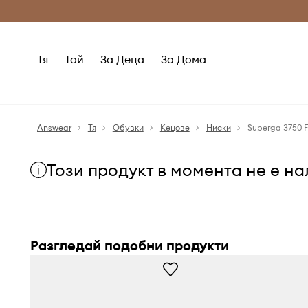
Само оригинални продукти
Безплатни доставка
Тя
Той
За Деца
За Дома
Answear
Тя
Обувки
Кецове
Ниски
Този продукт в момента не е н
Разгледай подобни продукти