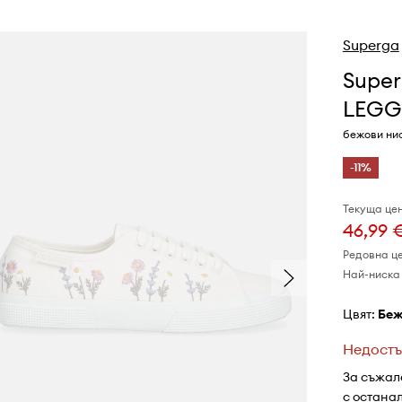
Superga
Supe
LEGG
бежови ни
-11%
Текуща цен
46,99 
Редовна ц
Най-ниска 
Цвят:
бе
Недостъ
За съжал
с остана