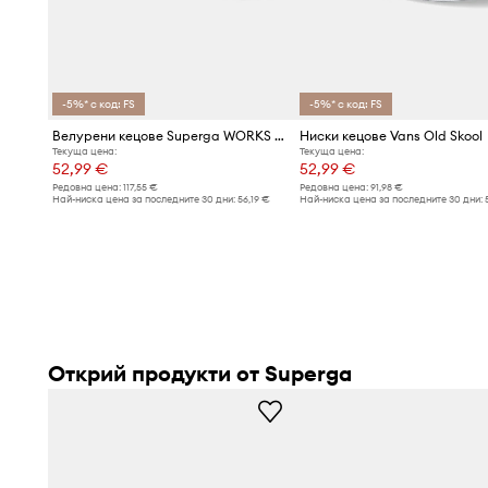
Класическо връзване
позволява оптимално приляган
формата на стъпалото
-5%* с код: FS
-5%* с код: FS
Велурени кецове Superga WORKS HAIRY SUEDE
Ниски кецове Vans Old Skool
Текуща цена:
Текуща цена:
52,99 €
52,99 €
Редовна цена:
117,55 €
Редовна цена:
91,98 €
Най-ниска цена за последните 30 дни:
56,19 €
Най-ниска цена за последните 30 дни:
Открий продукти от Superga