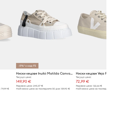
-5%* с код: FS
Ниски кецове Inuikii Matilda Canvas Low
Текуща цена:
Текуща цена:
149,90 €
72,99 €
Редовна цена:
245,37 €
Редовна цена:
122,66 €
:
79,99 €
Най-ниска цена за последните 30 дни:
159,90 €
Най-ниска цена за последните 30 дн