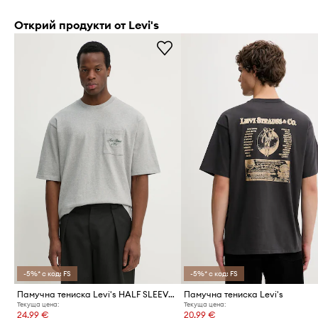
Открий продукти от Levi's
-5%* с код: FS
-5%* с код: FS
Памучна тениска Levi's HALF SLEEVE GR PCKT T
Памучна тениска Levi's
Текуща цена:
Текуща цена:
24,99 €
20,99 €