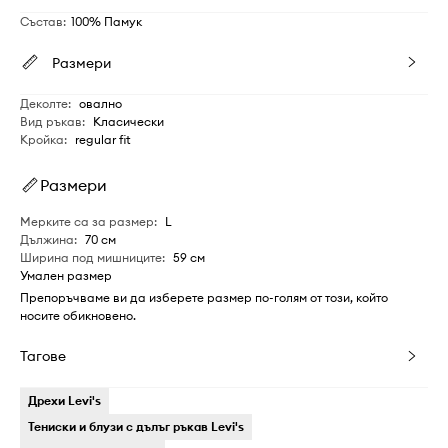
Състав
:
100% Памук
Размери
Деколте
:
овално
Вид ръкав
:
Класически
Кройка
:
regular fit
Размери
Мерките са за размер
:
L
Дължина
:
70 см
Ширина под мишниците
:
59 см
Умален размер
Препоръчваме ви да изберете размер по-голям от този, който
носите обикновено.
Тагове
Дрехи Levi's
Тениски и блузи с дълъг ръкав Levi's