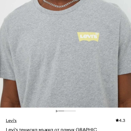
Levi's
4.3
Levi's тениска мъжка от памук GRAPHIC