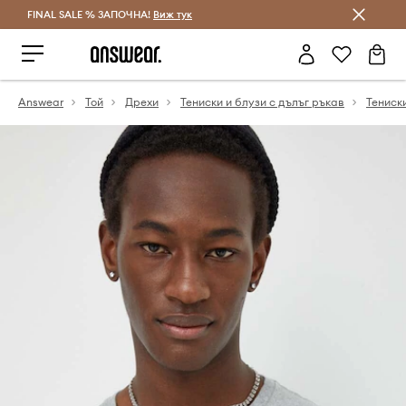
FINAL SALE % ЗАПОЧНА!
Спестявай с Answear Club
Виж тук
Answear
Той
Дрехи
Тениски и блузи с дълъг ръкав
Тениск