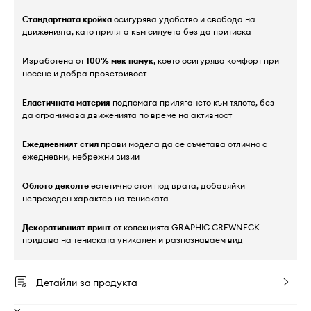
Стандартната кройка
осигурява удобство и свобода на
движенията, като приляга към силуета без да притиска
Изработена от
100% мек памук
, което осигурява комфорт при
носене и добра проветривост
Еластичната материя
подпомага прилягането към тялото, без
да ограничава движенията по време на активност
Ежедневният стил
прави модела да се съчетава отлично с
ежедневни, небрежни визии
Облото деколте
естетично стои под врата, добавяйки
непреходен характер на тениската
Декоративният принт
от колекцията GRAPHIC CREWNECK
придава на тениската уникален и разпознаваем вид
Детайли за продукта