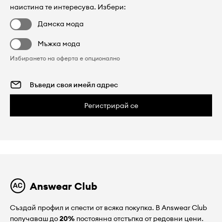
наистина те интересува. Избери:
Дамска мода
Мъжка мода
Избирането на оферта е опционално
Регистрирай се
Answear Club
Създай профил и спести от всяка покупка. В Answear Club
получаваш до
20%
постоянна отстъпка от редовни цени.