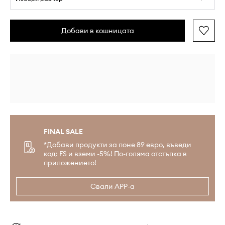
Добави в кошницата
FINAL SALE
*Добави продукти за поне 89 евро, въведи
код: FS и вземи -5%! По-голяма отстъпка в
приложението!
Свали APP-а