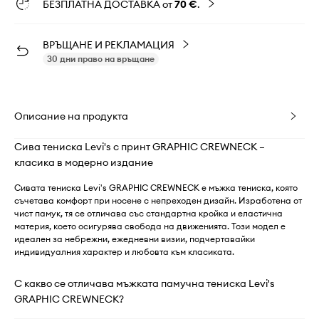
БЕЗПЛАТНА ДОСТАВКА от
70 €
.
ВРЪЩАНЕ И РЕКЛАМАЦИЯ
30 дни право на връщане
Описание на продукта
Сива тениска Levi's с принт GRAPHIC CREWNECK –
класика в модерно издание
Сивата тениска Levi's GRAPHIC CREWNECK е мъжка тениска, която
съчетава комфорт при носене с непреходен дизайн. Изработена от
чист памук, тя се отличава със стандартна кройка и еластична
материя, което осигурява свобода на движенията. Този модел е
идеален за небрежни, ежедневни визии, подчертавайки
индивидуалния характер и любовта към класиката.
С какво се отличава мъжката памучна тениска Levi's
GRAPHIC CREWNECK?