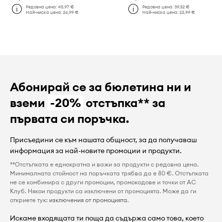
Редовна цена:
45,97 €
Редовна цена:
39,32 €
Най-ниска цена:
26,99 €
Най-ниска цена:
22,99 €
Абонирай се за бюлетина ни и
вземи
-20%
отстъпка** за
първата си поръчка.
Присъедини се към нашата общност, за да получаваш
информация за най-новите промоции и продукти.
**Отстъпката е еднократна и важи за продукти с редовна цена.
Минималната стойност на поръчката трябва да е 80 €. Отстъпката
не се комбинира с други промоции, промокодове и точки от AC
Клуб. Някои продукти са изключени от промоцията. Може да ги
откриете тук:
изключения от промоцията
.
Искаме входящата ти поща да съдържа само това, което