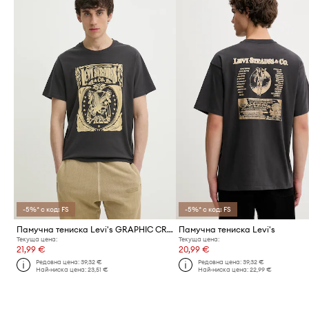
-5%* с код: FS
-5%* с код: FS
Памучна тениска Levi's GRAPHIC CREWNECK TEE
Памучна тениска Levi's
Текуща цена:
Текуща цена:
21,99 €
20,99 €
Редовна цена:
39,32 €
Редовна цена:
39,32 €
Най-ниска цена:
23,51 €
Най-ниска цена:
22,99 €