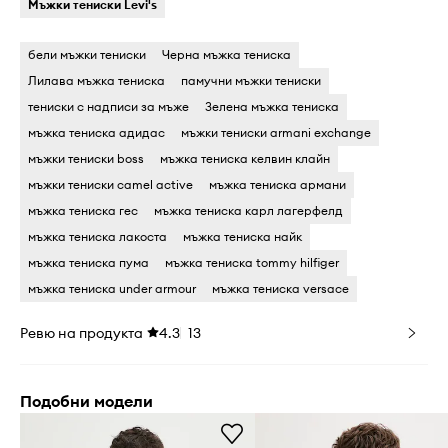
Мъжки тениски Levi's
бели мъжки тениски
Черна мъжка тениска
Лилава мъжка тениска
памучни мъжки тениски
тениски с надписи за мъже
Зелена мъжка тениска
мъжка тениска адидас
мъжки тениски armani exchange
мъжки тениски boss
мъжка тениска келвин клайн
мъжки тениски camel active
мъжка тениска армани
мъжка тениска гес
мъжка тениска карл лагерфелд
мъжка тениска лакоста
мъжка тениска найк
мъжка тениска пума
мъжка тениска tommy hilfiger
мъжка тениска under armour
мъжка тениска versace
Ревю на продукта
4.3
13
Подобни модели