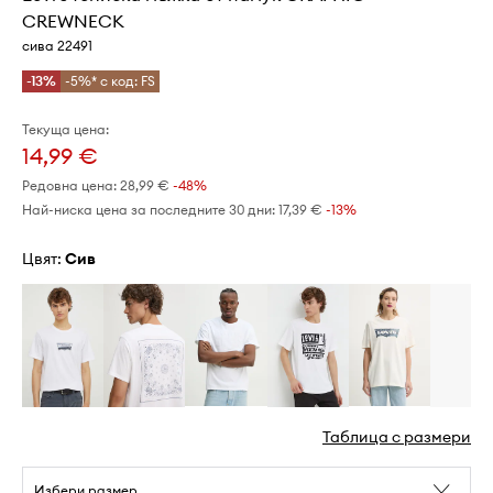
CREWNECK
сива 22491
-13%
-5%* с код: FS
Текуща цена:
14,99 €
Редовна цена:
28,99 €
-48%
Най-ниска цена за последните 30 дни:
17,39 €
 -13%
Цвят:
сив
Таблица с размери
Избери размер